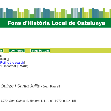
ns
160 []
[
Refine the search
]
 1
in format [
Default
]
 Quirze i Santa Julita
/ Joan Raurell
 1972. Sant Quirze de Besora
. [s.l. : s.n.], 1972. p. [14-15]