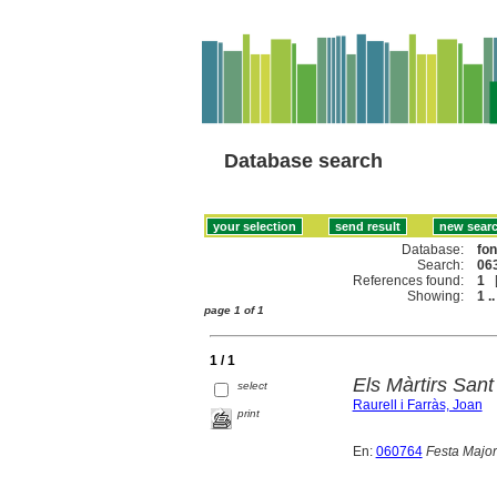
Database search
Database:
fo
Search:
063
References found:
1
Showing:
1 ..
page 1 of 1
1 / 1
Els Màrtirs Sant
select
Raurell i Farràs, Joan
print
En:
060764
Festa Major