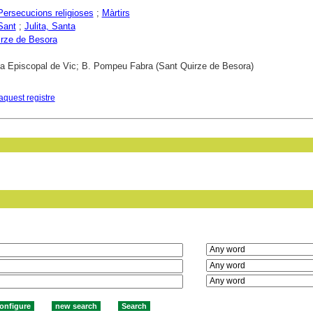
Persecucions religioses
;
Màrtirs
Sant
;
Julita, Santa
rze de Besora
ca Episcopal de Vic; B. Pompeu Fabra (Sant Quirze de Besora)
aquest registre
in field: