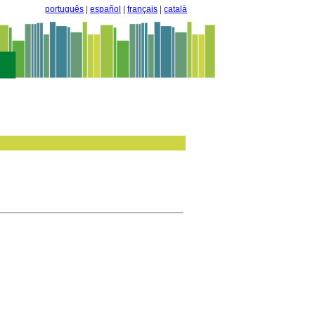
português
|
español
|
français
|
català