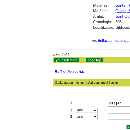
Matèries:
Sants
;
Matèries:
Quirze, 
Àmbit:
Sant Qui
Cronologia:
305
Localització:
Bibliote
Enllaç permanent a 
page 1 of 1
Refine the search
Database
fons : Advanced form
Search:
1
2
3