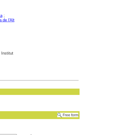
ta
;
 de l'Alt
Institut
Free form