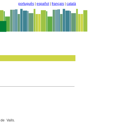
português
|
español
|
français
|
català
de Valls.