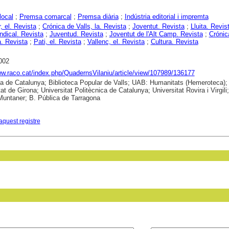
local
;
Premsa comarcal
;
Premsa diària
;
Indústria editorial i impremta
, el. Revista
;
Crónica de Valls, la. Revista
;
Joventut. Revista
;
Lluita. Revis
ndical. Revista
;
Juventud. Revista
;
Joventut de l'Alt Camp. Revista
;
Crónica
. Revista
;
Pati, el. Revista
;
Vallenc, el. Revista
;
Cultura. Revista
002
ww.raco.cat/index.php/QuadernsVilaniu/article/view/107989/136177
ca de Catalunya; Biblioteca Popular de Valls; UAB: Humanitats (Hemeroteca);
at de Girona; Universitat Politècnica de Catalunya; Universitat Rovira i Virgili; 
untaner; B. Pública de Tarragona
aquest registre
in field: