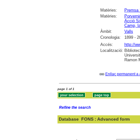
Matèries:
Premsa 
Matèries:
Porvernir
Acció Si
Camp, la
Àmbit:
Valls
Cronologia:
1899 - 2
Accés:
http://w
Localització:
Bibliote
Universit
Ramon M
Enllaç permanent a 
page 1 of 1
Refine the search
Database
FONS : Advanced form
Search: