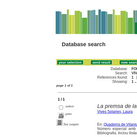
Database search
Database:
FO
Search:
VI
References found:
1
Showing:
1 ..
page 1 of 1
1 / 1
La premsa de la 
select
Vives Solanes, Laura
print
En:
Quaderns de Vilaniu 
Text complet
Número especial amb tr
Bibliografia. Inclou llist