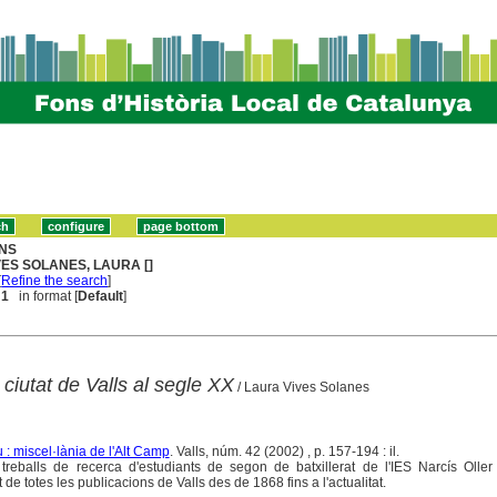
NS
VES SOLANES, LAURA []
[
Refine the search
]
 1
in format [
Default
]
ciutat de Valls al segle XX
/ Laura Vives Solanes
: miscel·lània de l'Alt Camp
. Valls, núm. 42 (2002) , p. 157-194 : il.
eballs de recerca d'estudiants de segon de batxillerat de l'IES Narcís Oller 
at de totes les publicacions de Valls des de 1868 fins a l'actualitat.