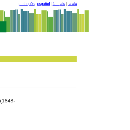
português
|
español
|
français
|
català
 (1848-