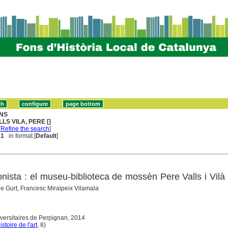
NS
LLS VILA, PERE []
[
Refine the search
]
 1
in format [
Default
]
onista : el museu-biblioteca de mossèn Pere Valls i Vilà
de Gurt, Francesc Miralpeix Vilamala
iversitaires de Perpignan, 2014
istoire de l'art
, 8)