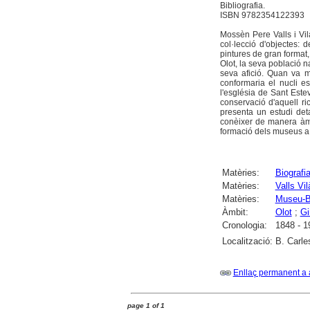
Bibliografia.
ISBN 9782354122393
Mossèn Pere Valls i Vil
col·lecció d'objectes: 
pintures de gran format,
Olot, la seva població n
seva afició. Quan va m
conformaria el nucli e
l'església de Sant Estev
conservació d'aquell ri
presenta un estudi deta
conèixer de manera àmpl
formació dels museus a
Matèries:
Biografi
Matèries:
Valls Vil
Matèries:
Museu-Bi
Àmbit:
Olot
;
Gi
Cronologia:
1848 - 1
Localització:
B. Carle
Enllaç permanent a 
page 1 of 1