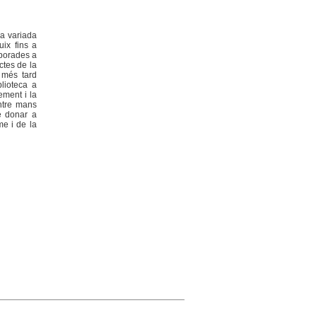
na variada
uix fins a
mporades a
ctes de la
 més tard
blioteca a
ement i la
entre mans
de donar a
me i de la