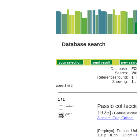
Database search
Database:
FO
Search:
VA
References found:
1
Showing:
1 ..
page 1 of 1
1 / 1
Passió col·lecci
select
1925)
/ Gabriel Alcal
print
Alcalde i Gurt, Gabriel
[Perpinyà] : Presses Un
118 p. : il. col. ; 25 cm (
H