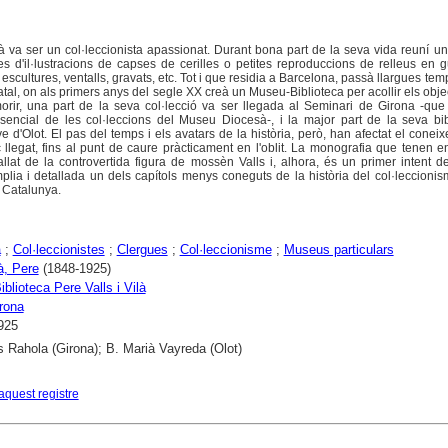
à va ser un col·leccionista apassionat. Durant bona part de la seva vida reuní u
des d'il·lustracions de capses de cerilles o petites reproduccions de relleus en g
 escultures, ventalls, gravats, etc. Tot i que residia a Barcelona, passà llargues te
atal, on als primers anys del segle XX creà un Museu-Biblioteca per acollir els obje
orir, una part de la seva col·lecció va ser llegada al Seminari de Girona -que
ssencial de les col·leccions del Museu Diocesà-, i la major part de la seva bi
e d'Olot. El pas del temps i els avatars de la història, però, han afectat el coneix
c llegat, fins al punt de caure pràcticament en l'oblit. La monografia que tenen 
llat de la controvertida figura de mossèn Valls i, alhora, és un primer intent 
ia i detallada un dels capítols menys coneguts de la història del col·leccionis
 Catalunya.
a
;
Col·leccionistes
;
Clergues
;
Col·leccionisme
;
Museus particulars
à, Pere
(1848-1925)
blioteca Pere Valls i Vilà
rona
925
s Rahola (Girona); B. Marià Vayreda (Olot)
aquest registre