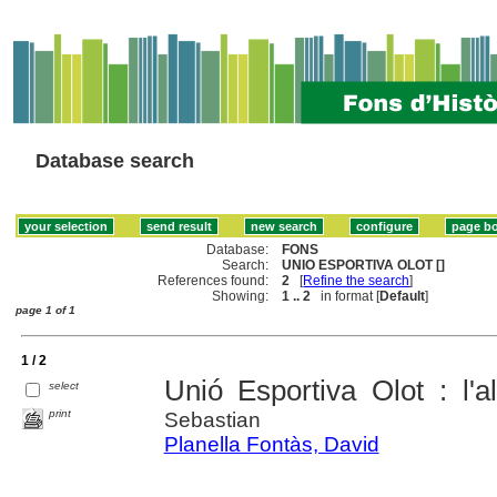
Database search
Database:
FONS
Search:
UNIO ESPORTIVA OLOT []
References found:
2
[
Refine the search
]
Showing:
1 .. 2
in format [
Default
]
page 1 of 1
1 / 2
Unió Esportiva Olot : l'al
select
print
Sebastian
Planella Fontàs, David