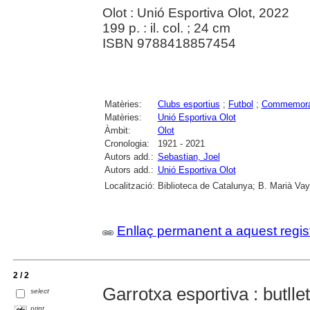
Olot : Unió Esportiva Olot, 2022
199 p. : il. col. ; 24 cm
ISBN 9788418857454
Matèries:
Clubs esportius
;
Futbol
;
Commemora
Matèries:
Unió Esportiva Olot
Àmbit:
Olot
Cronologia:
1921 - 2021
Autors add.:
Sebastian, Joel
Autors add.:
Unió Esportiva Olot
Localització:
Biblioteca de Catalunya; B. Marià Vay
Enllaç permanent a aquest regis
2 / 2
Garrotxa esportiva : butlle
select
print