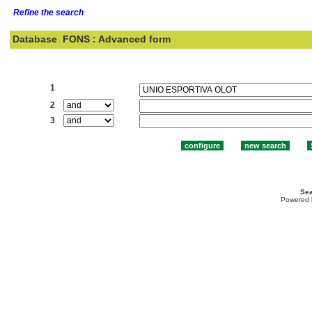
Refine the search
Database
FONS : Advanced form
Search:
1
2
3
Sea
Powered