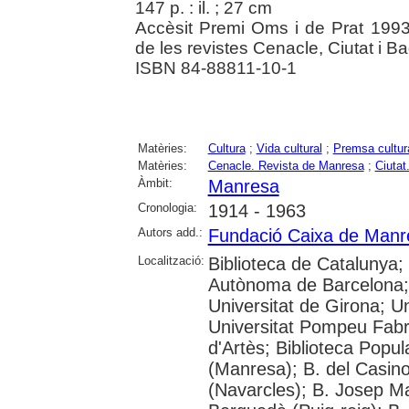
147 p. : il. ; 27 cm
Accèsit Premi Oms i de Prat 1993
de les revistes Cenacle, Ciutat i B
ISBN 84-88811-10-1
Matèries:
Cultura
;
Vida cultural
;
Premsa cultur
Matèries:
Cenacle. Revista de Manresa
;
Ciutat
Àmbit:
Manresa
Cronologia:
1914 - 1963
Autors add.:
Fundació Caixa de Manr
Localització:
Biblioteca de Catalunya;
Autònoma de Barcelona; 
Universitat de Girona; Un
Universitat Pompeu Fabr
d'Artès; Biblioteca Popu
(Manresa); B. del Casino
(Navarcles); B. Josep M