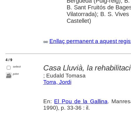
Berguedà (Puig-reig); B. 
B. Sant Fruitós de Bages
Vilatorrada); B. S. Vive
Castellet)
Enllaç permanent a aquest regis
4 / 9
Casa Lluvià, la rehabilita
select
print
; Eudald Tomasa
Torra, Jordi
En:
El Pou de la Gallina
. Manres
1990), p. 33-36 : il.