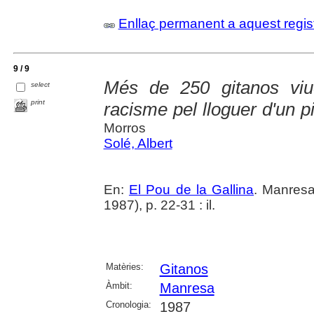
Enllaç permanent a aquest regis
9 / 9
Més de 250 gitanos viu
select
print
racisme pel lloguer d'un p
Morros
Solé, Albert
En:
El Pou de la Gallina
. Manresa
1987), p. 22-31 : il.
Matèries:
Gitanos
Àmbit:
Manresa
Cronologia:
1987