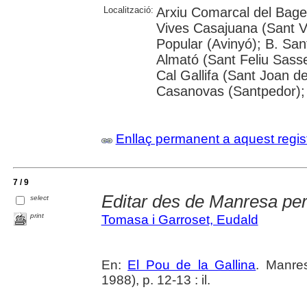
Localització:
Arxiu Comarcal del Bages
Vives Casajuana (Sant Vi
Popular (Avinyó); B. San
Almató (Sant Feliu Sasse
Cal Gallifa (Sant Joan de
Casanovas (Santpedor); 
Enllaç permanent a aquest regis
7 / 9
Editar des de Manresa pe
select
print
Tomasa i Garroset, Eudald
En:
El Pou de la Gallina
. Manre
1988), p. 12-13 : il.