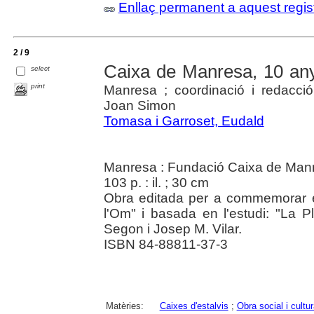
Enllaç permanent a aquest regis
2 / 9
Caixa de Manresa, 10 any
select
print
Manresa ; coordinació i redacci
Joan Simon
Tomasa i Garroset, Eudald
Manresa : Fundació Caixa de Man
103 p. : il. ; 30 cm
Obra editada per a commemorar e
l'Om" i basada en l'estudi: "La P
Segon i Josep M. Vilar.
ISBN 84-88811-37-3
Matèries:
Caixes d'estalvis
;
Obra social i cultur