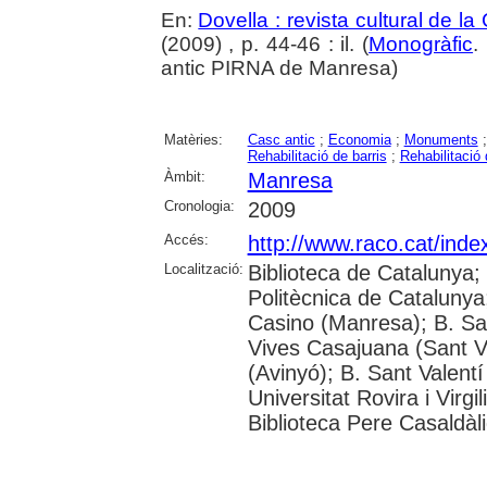
En:
Dovella : revista cultural de l
(2009) , p. 44-46 : il. (
Monogràfic
.
antic PIRNA de Manresa)
Matèries:
Casc antic
;
Economia
;
Monuments
Rehabilitació de barris
;
Rehabilitació d
Àmbit:
Manresa
Cronologia:
2009
Accés:
http://www.raco.cat/inde
Localització:
Biblioteca de Catalunya; 
Politècnica de Cataluny
Casino (Manresa); B. San
Vives Casajuana (Sant Vi
(Avinyó); B. Sant Valent
Universitat Rovira i Virg
Biblioteca Pere Casaldàl