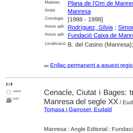
Matèries:
Plana de l'Om de Manre
Àmbit:
Manresa
Cronologia:
[1988 - 1998]
Autors add.:
Rodríguez, Sílvia
;
Simo
Autors add.:
Fundació Caixa de Manr
Localització:
B. del Casino (Manresa)
Enllaç permanent a aquest regis
3 / 9
Cenacle, Ciutat i Bages: t
select
print
Manresa del segle XX
/ Eud
Tomasa i Garroset, Eudald
Manresa : Angle Editorial : Funda