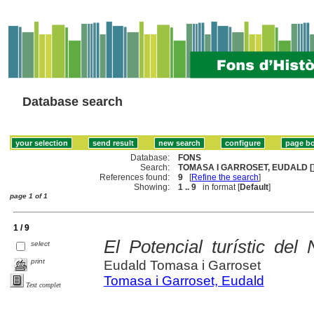
Database search
Database:
FONS
Search:
TOMASA I GARROSET, EUDALD [
References found:
9
[
Refine the search
]
Showing:
1 .. 9
in format [
Default
]
page 1 of 1
1 / 9
El Potencial turístic del
select
print
Eudald Tomasa i Garroset
Tomasa i Garroset, Eudald
Text complet