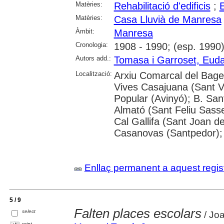
Matèries:
Rehabilitació d'edificis
;
E
Matèries:
Casa Lluvià de Manresa
Àmbit:
Manresa
Cronologia:
1908 - 1990; (esp. 1990
Autors add.:
Tomasa i Garroset, Euda
Localització:
Arxiu Comarcal del Bages
Vives Casajuana (Sant Vi
Popular (Avinyó); B. San
Almató (Sant Feliu Sasse
Cal Gallifa (Sant Joan de
Casanovas (Santpedor); 
Enllaç permanent a aquest regis
5 / 9
Falten places escolars
select
/ Jo
print