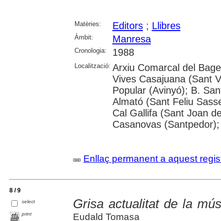
Matèries:
Editors
;
Llibres
Àmbit:
Manresa
Cronologia:
1988
Localització:
Arxiu Comarcal del Bages
Vives Casajuana (Sant Vi
Popular (Avinyó); B. San
Almató (Sant Feliu Sasse
Cal Gallifa (Sant Joan de
Casanovas (Santpedor); 
Enllaç permanent a aquest regis
8 / 9
Grisa actualitat de la m
select
print
Eudald Tomasa