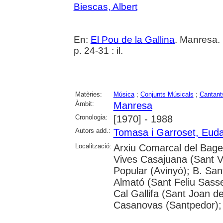
Biescas, Albert
En:
El Pou de la Gallina
. Manresa. 
p. 24-31 : il.
Matèries:
Música
;
Conjunts Músicals
;
Cantant
Àmbit:
Manresa
Cronologia:
[1970] - 1988
Autors add.:
Tomasa i Garroset, Euda
Localització:
Arxiu Comarcal del Bages
Vives Casajuana (Sant Vi
Popular (Avinyó); B. San
Almató (Sant Feliu Sasse
Cal Gallifa (Sant Joan de
Casanovas (Santpedor); 