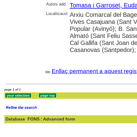
Autors add.:
Tomasa i Garroset, Euda
Localització:
Arxiu Comarcal del Bages
Vives Casajuana (Sant Vi
Popular (Avinyó); B. San
Almató (Sant Feliu Sasse
Cal Gallifa (Sant Joan de
Casanovas (Santpedor); 
Enllaç permanent a aquest regis
page 1 of 1
Refine the search
Database
FONS : Advanced form
Search: