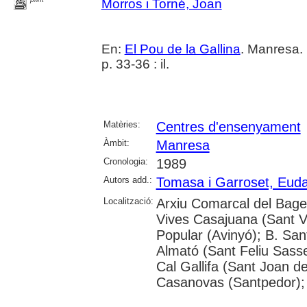
Morros i Torné, Joan
En:
El Pou de la Gallina
. Manresa. 
p. 33-36 : il.
Matèries:
Centres d'ensenyament
Àmbit:
Manresa
Cronologia:
1989
Autors add.:
Tomasa i Garroset, Euda
Localització:
Arxiu Comarcal del Bages
Vives Casajuana (Sant Vi
Popular (Avinyó); B. San
Almató (Sant Feliu Sasse
Cal Gallifa (Sant Joan de
Casanovas (Santpedor); 