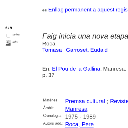
Enllaç permanent a aquest regis
6 / 9
Faig inicia una nova etapa
select
print
Roca
Tomasa i Garroset, Eudald
En:
El Pou de la Gallina
. Manresa. 
p. 37
Matèries:
Premsa cultural
;
Revist
Àmbit:
Manresa
Cronologia:
1975 - 1989
Autors add.:
Roca, Pere