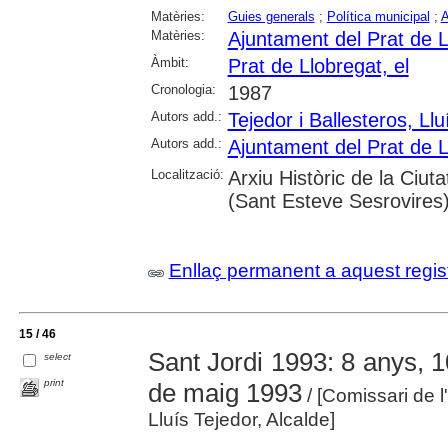
Matèries:
Guies generals
;
Política municipal
;
A
Matèries:
Ajuntament del Prat de L
Àmbit:
Prat de Llobregat, el
Cronologia:
1987
Autors add.:
Tejedor i Ballesteros, Llu
Autors add.:
Ajuntament del Prat de L
Localització:
Arxiu Històric de la Ciu
(Sant Esteve Sesrovires
Enllaç permanent a aquest regis
15 / 46
Sant Jordi 1993: 8 anys, 10
select
print
de maig 1993
/ [Comissari de l
Lluís Tejedor, Alcalde]