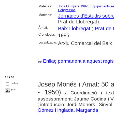
Matèries:
Jocs Olímpics 1992
;
Equipaments es
Congressos
Matèries:
Jornades d'Estudis sobre
Prat de Llobregat)
Àmbit:
Baix Llobregat
;
Prat de 
Cronologia:
1985
Localització:
Arxiu Comarcal del Baix 
Enllaç permanent a aquest regis
13 / 46
Josep Monés i Amat: 50 a
select
print
- 1950)
/ Coordinació i tex
assessorament: Jaume Codina i Vilà
; introducció: Jordi Moners i Sinyol
Gómez i Inglada, Margarida