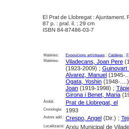
El Prat de Llobregat : Ajuntament. 
87 p. : pral. il. ; 29 cm
ISBN 84-87486-03-7
Matèries:
Exposicions artístiques
;
Catàlegs
;
F
Matèries:
Viladecans, Joan Pere
(1
(1923-2009) ;
Guinovart 
Alvarez, Manuel
(1945-..
Ogata, Yoshin
(1948-....
Joan
(1919-1998) ;
Tàpie
Girona i Benet, Maria
(1
Àmbit:
Prat de Llobregat, el
Cronologia:
1993
Autors add.:
Crespo, Angel
(Dir.) ;
Tej
Localització:
Arxiu Municipal de Vilad