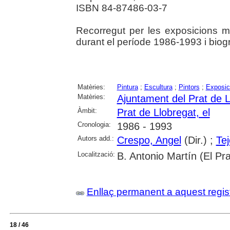
ISBN 84-87486-03-7
Recorregut per les exposicions m
durant el període 1986-1993 i biogra
Matèries:
Pintura
;
Escultura
;
Pintors
;
Exposici
Matèries:
Ajuntament del Prat de L
Àmbit:
Prat de Llobregat, el
Cronologia:
1986 - 1993
Autors add.:
Crespo, Angel
(Dir.) ;
Tej
Localització:
B. Antonio Martín (El Pra
Enllaç permanent a aquest regis
18 / 46