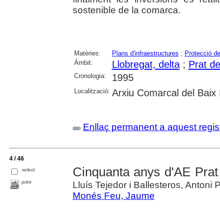
sostenible de la comarca.
Matèries:
Plans d'infraestructures
;
Protecció d
Àmbit:
Llobregat, delta
;
Prat de
Cronologia:
1995
Localització:
Arxiu Comarcal del Baix 
Enllaç permanent a aquest regis
4 / 46
Cinquanta anys d'AE Prat
select
print
Lluís Tejedor i Ballesteros, Antoni P
Monés Feu, Jaume