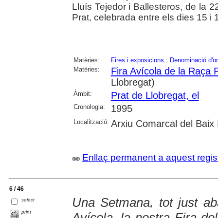
Lluís Tejedor i Ballesteros, de la 
Prat, celebrada entre els dies 15 
Matèries:
Fires i exposicions
;
Denominació d'or
Matèries:
Fira Avícola de la Raça 
Llobregat)
Àmbit:
Prat de Llobregat, el
Cronologia:
1995
Localització:
Arxiu Comarcal del Baix 
Enllaç permanent a aquest regis
6 / 46
Una Setmana, tot just ab
select
print
Avícola, la nostra Fira de