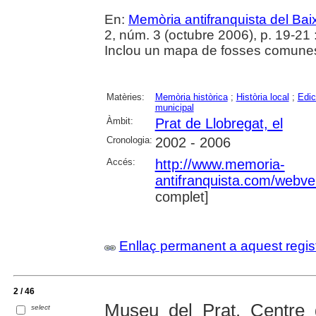
En:
Memòria antifranquista del Bai
2, núm. 3 (octubre 2006), p. 19-21 : 
Inclou un mapa de fosses comunes
Matèries:
Memòria històrica
;
Història local
;
Edic
municipal
Àmbit:
Prat de Llobregat, el
Cronologia:
2002 - 2006
Accés:
http://www.memoria-
antifranquista.com/webvel
complet]
Enllaç permanent a aquest regis
2 / 46
Museu del Prat. Centre d
select