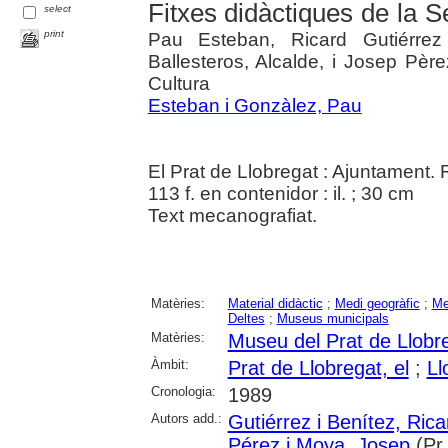
Fitxes didàctiques de la S
select
print
Pau Esteban, Ricard Gutiérrez 
Ballesteros, Alcalde, i Josep Pèr
Cultura
Esteban i Gonzàlez, Pau
El Prat de Llobregat : Ajuntament. 
113 f. en contenidor : il. ; 30 cm
Text mecanografiat.
Matèries:
Material didàctic
;
Medi geogràfic
;
Me
Deltes
;
Museus municipals
Matèries:
Museu del Prat de Llobr
Àmbit:
Prat de Llobregat, el
;
Ll
Cronologia:
1989
Autors add.:
Gutiérrez i Benítez, Rica
Pérez i Moya, Josep
(Pr.