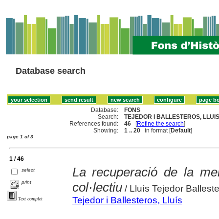
Database search
Database:
FONS
Search:
TEJEDOR I BALLESTEROS, LLUIS 
References found:
46
[
Refine the search
]
Showing:
1 .. 20
in format [
Default
]
page 1 of 3
1 / 46
La recuperació de la me
select
print
col·lectiu
/ Lluís Tejedor Ballest
Tejedor i Ballesteros, Lluís
Text complet