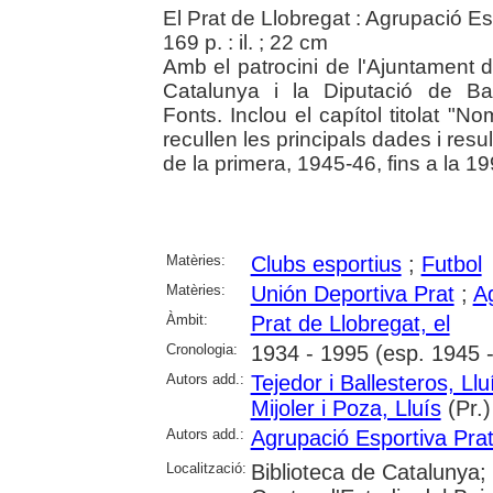
El Prat de Llobregat : Agrupació Es
169 p. : il. ; 22 cm
Amb el patrocini de l'Ajuntament d
Catalunya i la Diputació de Bar
Fonts. Inclou el capítol titolat "N
recullen les principals dades i res
de la primera, 1945-46, fins a la 1
Matèries:
Clubs esportius
;
Futbol
Matèries:
Unión Deportiva Prat
;
A
Àmbit:
Prat de Llobregat, el
Cronologia:
1934 - 1995 (esp. 1945 
Autors add.:
Tejedor i Ballesteros, Llu
Mijoler i Poza, Lluís
(Pr.)
Autors add.:
Agrupació Esportiva Pra
Localització:
Biblioteca de Catalunya; U