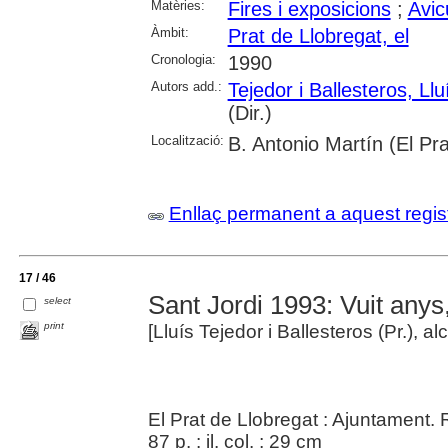
Matèries:
Fires i exposicions
;
Avic
Àmbit:
Prat de Llobregat, el
Cronologia:
1990
Autors add.:
Tejedor i Ballesteros, Llu
(Dir.)
Localització:
B. Antonio Martín (El Pra
Enllaç permanent a aquest regis
17 / 46
Sant Jordi 1993: Vuit anys,
select
print
[Lluís Tejedor i Ballesteros (Pr.), al
El Prat de Llobregat : Ajuntament. 
87 p. : il. col. ; 29 cm