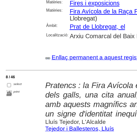
Matèries:
Fires i exposicions
Matèries:
Fira Avícola de la Raça 
Llobregat)
Àmbit:
Prat de Llobregat, el
Localització:
Arxiu Comarcal del Baix 
Enllaç permanent a aquest regis
8 / 46
Pratencs : la Fira Avícola 
select
print
dels galls, una cita anua
amb aquests magnífics an
un signe d'identitat inequí
Lluís Tejedor, L'Alcalde
Tejedor i Ballesteros, Lluís