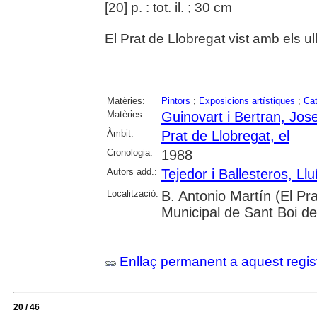
[20] p. : tot. il. ; 30 cm
El Prat de Llobregat vist amb els ul
Matèries:
Pintors
;
Exposicions artístiques
;
Cat
Matèries:
Guinovart i Bertran, Jos
Àmbit:
Prat de Llobregat, el
Cronologia:
1988
Autors add.:
Tejedor i Ballesteros, Llu
Localització:
B. Antonio Martín (El Pra
Municipal de Sant Boi de
Enllaç permanent a aquest regis
20 / 46