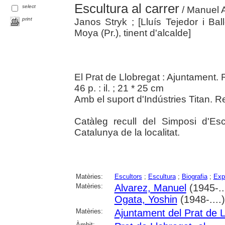
Escultura al carrer
select
/ Manuel A
print
Janos Stryk ; [Lluís Tejedor i Bal
Moya (Pr.), tinent d'alcalde]
El Prat de Llobregat : Ajuntament. 
46 p. : il. ; 21 * 25 cm
Amb el suport d'Indústries Titan. R
Catàleg recull del Simposi d'Escu
Catalunya de la localitat.
Matèries:
Escultors
;
Escultura
;
Biografia
;
Exp
Matèries:
Alvarez, Manuel
(1945-..
Ogata, Yoshin
(1948-....
Matèries:
Ajuntament del Prat de L
Àmbit: