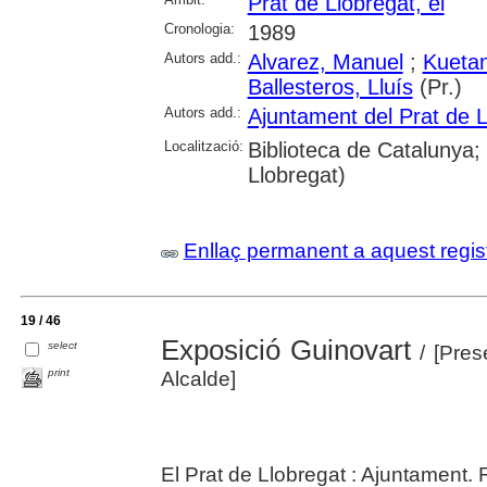
Prat de Llobregat, el
Cronologia:
1989
Autors add.:
Alvarez, Manuel
;
Kuetan
Ballesteros, Lluís
(Pr.)
Autors add.:
Ajuntament del Prat de L
Localització:
Biblioteca de Catalunya; 
Llobregat)
Enllaç permanent a aquest regis
19 / 46
Exposició Guinovart
select
/ [Prese
print
Alcalde]
El Prat de Llobregat : Ajuntament. 