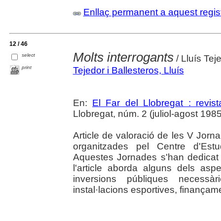
Enllaç permanent a aquest regis
12 / 46
Molts interrogants
select
/ Lluís Tej
print
Tejedor i Ballesteros, Lluís
En:
El Far del Llobregat : revis
Llobregat, núm. 2 (juliol-agost 1985
Article de valoració de les V Jorn
organitzades pel Centre d'Estu
Aquestes Jornades s'han dedicat
l'article aborda alguns dels asp
inversions públiques necessàr
instal·lacions esportives, finançame