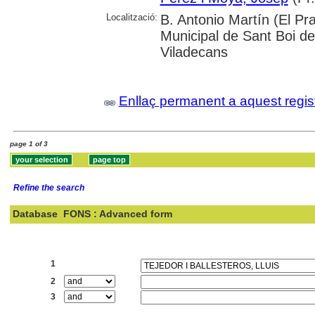
Localització:
B. Antonio Martín (El Pra
Municipal de Sant Boi de
Viladecans
Enllaç permanent a aquest regis
page 1 of 3
Refine the search
Database
FONS : Advanced form
Search:
1
2
3