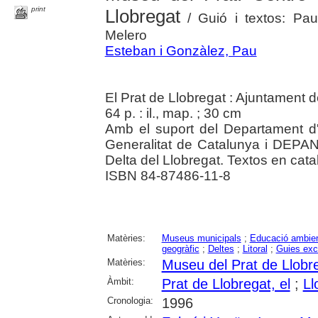
print
Llobregat
/ Guió i textos: Pau
Melero
Esteban i Gonzàlez, Pau
El Prat de Llobregat : Ajuntament d
64 p. : il., map. ; 30 cm
Amb el suport del Departament d'
Generalitat de Catalunya i DEPANA.
Delta del Llobregat. Textos en catal
ISBN 84-87486-11-8
Matèries:
Museus municipals
;
Educació ambien
geogràfic
;
Deltes
;
Litoral
;
Guies exc
Matèries:
Museu del Prat de Llobr
Àmbit:
Prat de Llobregat, el
;
Ll
Cronologia:
1996