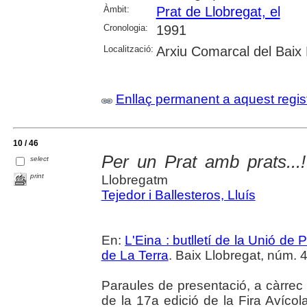
Àmbit:
Prat de Llobregat, el
Cronologia:
1991
Localització:
Arxiu Comarcal del Baix 
Enllaç permanent a aquest regis
10 / 46
Per un Prat amb prats...!
select
print
Llobregatm
Tejedor i Ballesteros, Lluís
En:
L'Eina : butlletí de la Unió d
de La Terra
. Baix Llobregat, núm. 4
Paraules de presentació, a càrrec d
de la 17a edició de la Fira Avícol