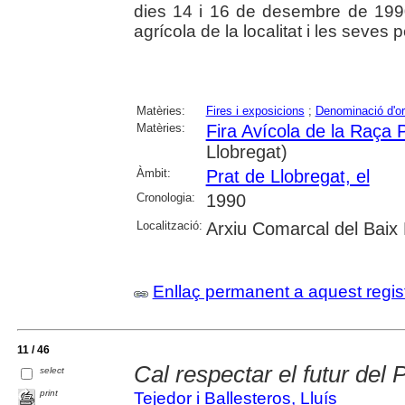
dies 14 i 16 de desembre de 1990.
agrícola de la localitat i les seves 
Matèries:
Fires i exposicions
;
Denominació d'or
Matèries:
Fira Avícola de la Raça 
Llobregat)
Àmbit:
Prat de Llobregat, el
Cronologia:
1990
Localització:
Arxiu Comarcal del Baix 
Enllaç permanent a aquest regis
11 / 46
Cal respectar el futur del 
select
print
Tejedor i Ballesteros, Lluís