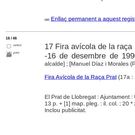
Enllaç permanent a aquest regis
16 / 46
17 Fira avícola de la raça 
select
print
-16 de desembre de 199
alcalde] ; [Manuel Díaz i Morales (P
Fira Avícola de la Raça Prat
(17a : 
El Prat de Llobregat : Ajuntament :
13 p. + [1] map. pleg. : il. col. ; 20 
Inclou publicitat.