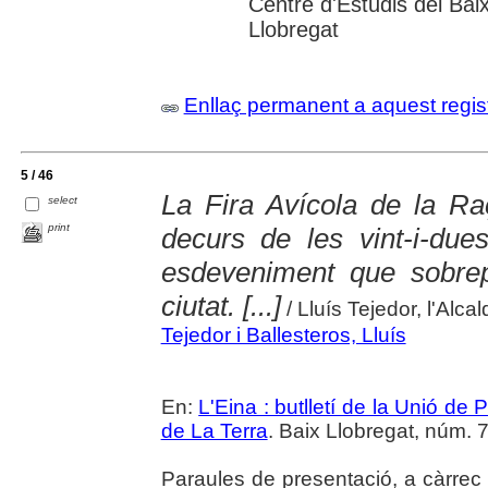
Centre d'Estudis del Bai
Llobregat
Enllaç permanent a aquest regis
5 / 46
La Fira Avícola de la Raç
select
print
decurs de les vint-i-due
esdeveniment que sobre
ciutat. [...]
/ Lluís Tejedor, l'Alcal
Tejedor i Ballesteros, Lluís
En:
L'Eina : butlletí de la Unió d
de La Terra
. Baix Llobregat, núm. 7
Paraules de presentació, a càrrec d