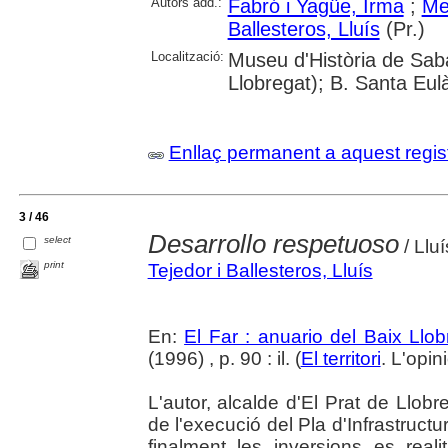
Autors add.:
Fabró i Yagüe, Irma
;
Me
Ballesteros, Lluís
(Pr.)
Localització:
Museu d'Història de Sabad
Llobregat); B. Santa Eulà
Enllaç permanent a aquest regis
3 / 46
Desarrollo respetuoso
select
/ Llu
print
Tejedor i Ballesteros, Lluís
En:
El Far : anuario del Baix Llob
(1996) , p. 90 : il. (
El territori
. L'opin
L'autor, alcalde d'El Prat de Llobre
de l'execució del Pla d'Infrastructu
finalment les inversions es rea