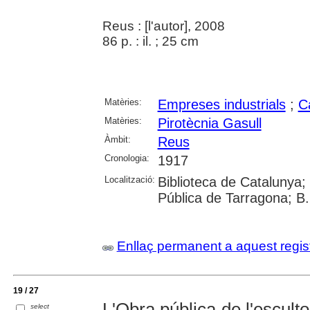
Reus : [l'autor], 2008
86 p. : il. ; 25 cm
Matèries:
Empreses industrials
;
C
Matèries:
Pirotècnia Gasull
Àmbit:
Reus
Cronologia:
1917
Localització:
Biblioteca de Catalunya;
Pública de Tarragona; B
Enllaç permanent a aquest regis
19 / 27
L'Obra pública de l'escul
select