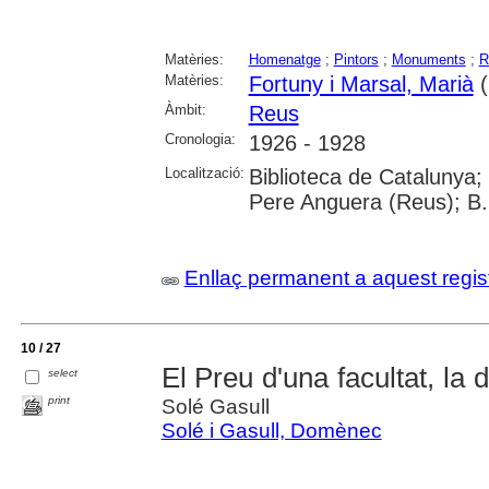
Matèries:
Homenatge
;
Pintors
;
Monuments
;
R
Matèries:
Fortuny i Marsal, Marià
(
Àmbit:
Reus
Cronologia:
1926 - 1928
Localització:
Biblioteca de Catalunya;
Pere Anguera (Reus); B.
Enllaç permanent a aquest regis
10 / 27
El Preu d'una facultat, la
select
print
Solé Gasull
Solé i Gasull, Domènec