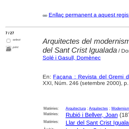
Enllaç permanent a aquest regis
7 / 27
Arquitectes del modernisme
select
print
del Sant Crist Igualada
/ Do
Solé i Gasull, Domènec
En:
Façana : Revista del Gremi 
XXI, Núm. 246 (setembre 2000), p.
Matèries:
Arquitectura
;
Arquitectes
;
Modernis
Matèries:
Rubió i Bellver, Joan
(18
Matèries:
Llar del Sant Crist Igual