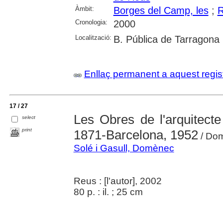
Àmbit:
Borges del Camp, les
;
Cronologia:
2000
Localització:
B. Pública de Tarragona
Enllaç permanent a aquest regis
17 / 27
Les Obres de l'arquitect
select
print
1871-Barcelona, 1952
/ Dom
Solé i Gasull, Domènec
Reus : [l'autor], 2002
80 p. : il. ; 25 cm