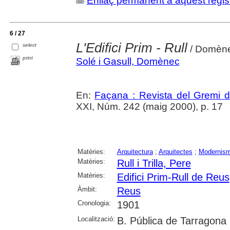
Enllaç permanent a aquest regis
6 / 27
L'Edifici Prim - Rull
select
/ Domène
print
Solé i Gasull, Domènec
En:
Façana : Revista del Gremi 
XXI, Núm. 242 (maig 2000), p. 17
Matèries:
Arquitectura
;
Arquitectes
;
Modernis
Matèries:
Rull i Trilla, Pere
Matèries:
Edifici Prim-Rull de Reus
Àmbit:
Reus
Cronologia:
1901
Localització:
B. Pública de Tarragona