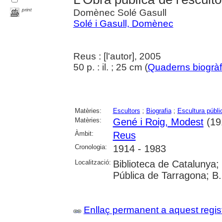
print
Domènec Solé Gasull
Solé i Gasull, Domènec
Reus : [l'autor], 2005
50 p. : il. ; 25 cm (
Quaderns biogràf
Matèries:
Escultors
;
Biografia
;
Escultura públi
Matèries:
Gené i Roig, Modest
(19
Àmbit:
Reus
Cronologia:
1914 - 1983
Localització:
Biblioteca de Catalunya;
Pública de Tarragona; B
Enllaç permanent a aquest regis