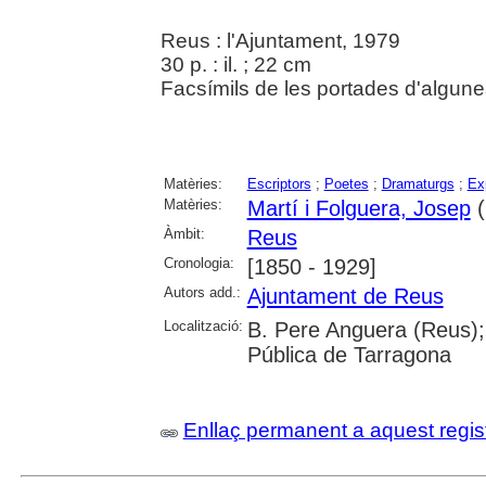
Reus : l'Ajuntament, 1979
30 p. : il. ; 22 cm
Facsímils de les portades d'algune
Matèries:
Escriptors
;
Poetes
;
Dramaturgs
;
Ex
Matèries:
Martí i Folguera, Josep
(
Àmbit:
Reus
Cronologia:
[1850 - 1929]
Autors add.:
Ajuntament de Reus
Localització:
B. Pere Anguera (Reus);
Pública de Tarragona
Enllaç permanent a aquest regis