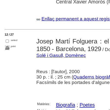
Central Xavier Amorós (
Enllaç permanent a aquest regis
12 / 27
Josep Martí Folguera : el
select
print
1850 - Barcelona, 1929
/ D
Solé i Gasull, Domènec
Reus : [l'autor], 2000
30 p. : il. ; 25 cm (
Quaderns biogràf
Facsímils de les portades d'algune
Matèries:
Biografia
;
Poetes