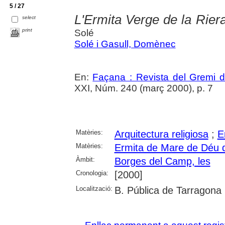
5 / 27
L'Ermita Verge de la Rier
select
print
Solé
Solé i Gasull, Domènec
En:
Façana : Revista del Gremi 
XXI, Núm. 240 (març 2000), p. 7
Matèries:
Arquitectura religiosa
;
E
Matèries:
Ermita de Mare de Déu d
Àmbit:
Borges del Camp, les
Cronologia:
[2000]
Localització:
B. Pública de Tarragona