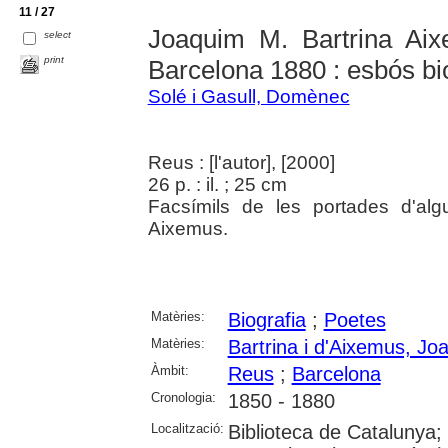
11 / 27
Joaquim M. Bartrina Ai
select
print
Barcelona 1880 : esbós bi
Solé i Gasull, Domènec
Reus : [l'autor], [2000]
26 p. : il. ; 25 cm
Facsímils de les portades d'al
Aixemus.
Matèries:
Biografia
;
Poetes
Matèries:
Bartrina i d'Aixemus, Jo
Àmbit:
Reus
;
Barcelona
Cronologia:
1850 - 1880
Localització:
Biblioteca de Catalunya;