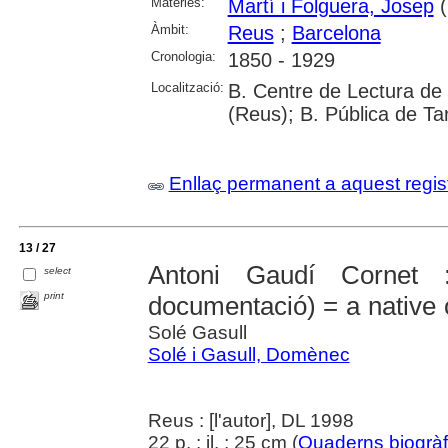
Matèries:
Martí i Folguera, Josep
(
Àmbit:
Reus
;
Barcelona
Cronologia:
1850 - 1929
Localització:
B. Centre de Lectura de
(Reus); B. Pública de T
Enllaç permanent a aquest regis
13 / 27
Antoni Gaudí Cornet 
select
print
documentació) = a native 
Solé Gasull
Solé i Gasull, Domènec
Reus : [l'autor], DL 1998
22 p. : il. ; 25 cm (
Quaderns biogràf