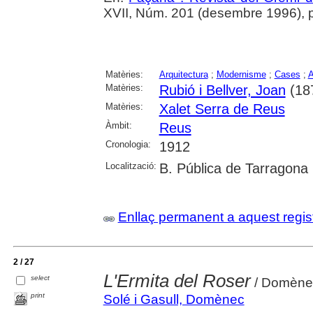
XVII, Núm. 201 (desembre 1996), p. 
Matèries:
Arquitectura
;
Modernisme
;
Cases
;
A
Matèries:
Rubió i Bellver, Joan
(18
Matèries:
Xalet Serra de Reus
Àmbit:
Reus
Cronologia:
1912
Localització:
B. Pública de Tarragona
Enllaç permanent a aquest regis
2 / 27
L'Ermita del Roser
select
/ Domène
print
Solé i Gasull, Domènec