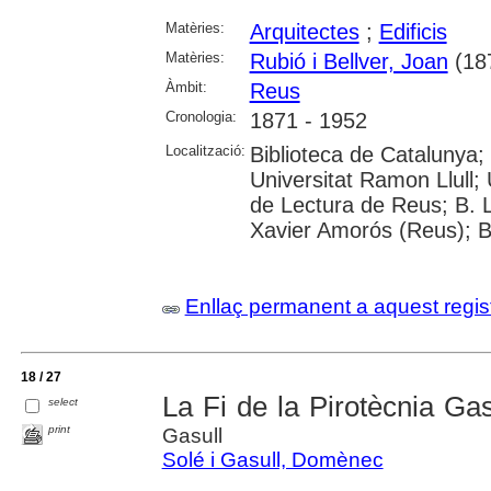
Matèries:
Arquitectes
;
Edificis
Matèries:
Rubió i Bellver, Joan
(18
Àmbit:
Reus
Cronologia:
1871 - 1952
Localització:
Biblioteca de Catalunya; 
Universitat Ramon Llull; U
de Lectura de Reus; B. L
Xavier Amorós (Reus); B
Enllaç permanent a aquest regis
18 / 27
La Fi de la Pirotècnia Ga
select
print
Gasull
Solé i Gasull, Domènec