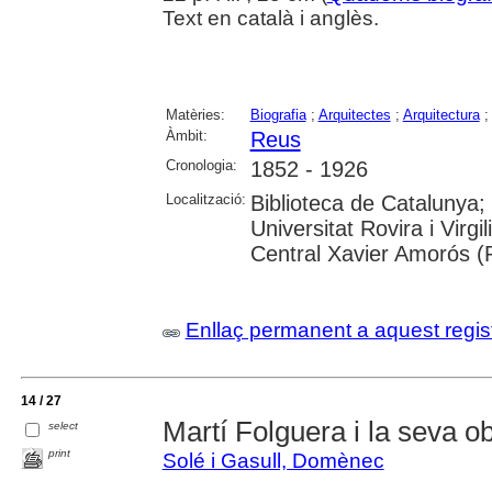
Text en català i anglès.
Matèries:
Biografia
;
Arquitectes
;
Arquitectura
Àmbit:
Reus
Cronologia:
1852 - 1926
Localització:
Biblioteca de Catalunya; 
Universitat Rovira i Virg
Central Xavier Amorós (
Enllaç permanent a aquest regis
14 / 27
Martí Folguera i la seva o
select
print
Solé i Gasull, Domènec