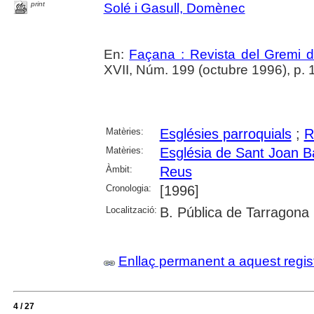
print
Solé i Gasull, Domènec
En:
Façana : Revista del Gremi 
XVII, Núm. 199 (octubre 1996), p. 16
Matèries:
Esglésies parroquials
;
R
Matèries:
Església de Sant Joan B
Àmbit:
Reus
Cronologia:
[1996]
Localització:
B. Pública de Tarragona
Enllaç permanent a aquest regis
4 / 27