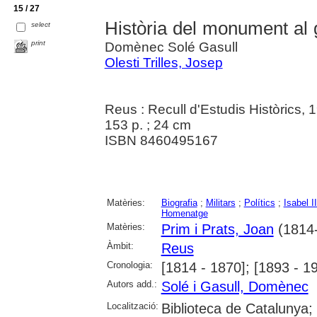
15 / 27
Història del monument al 
select
print
Domènec Solé Gasull
Olesti Trilles, Josep
Reus : Recull d'Estudis Històrics, 
153 p. ; 24 cm
ISBN 8460495167
Matèries:
Biografia
;
Militars
;
Polítics
;
Isabel I
Homenatge
Matèries:
Prim i Prats, Joan
(1814
Àmbit:
Reus
Cronologia:
[1814 - 1870]; [1893 - 1
Autors add.:
Solé i Gasull, Domènec
Localització:
Biblioteca de Catalunya; U