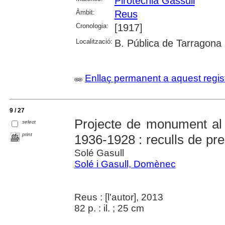
Pirotècnia Gassull
Àmbit:
Reus
Cronologia:
[1917]
Localització:
B. Pública de Tarragona
Enllaç permanent a aquest regis
9 / 27
Projecte de monument al 
select
print
1936-1928 : reculls de p
Solé Gasull
Solé i Gasull, Domènec
Reus : [l'autor], 2013
82 p. : il. ; 25 cm