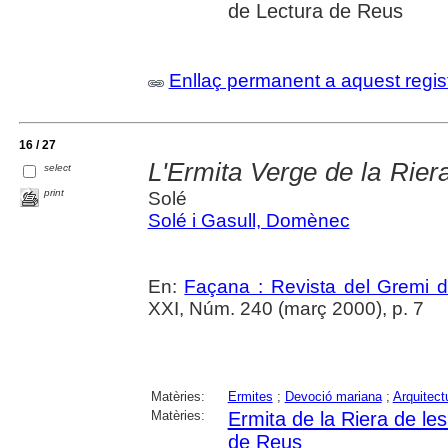
de Lectura de Reus
Enllaç permanent a aquest regis
16 / 27
L'Ermita Verge de la Rier
select
print
Solé
Solé i Gasull, Domènec
En:
Façana : Revista del Gremi 
XXI, Núm. 240 (març 2000), p. 7
Matèries:
Ermites
;
Devoció mariana
;
Arquitect
Matèries:
Ermita de la Riera de l
de Reus