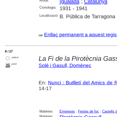
Àmbit:
Igualada
;
Catalunya
Cronologia:
1931 - 1941
Localització:
B. Pública de Tarragona
Enllaç permanent a aquest regis
8 / 27
La Fi de la Pirotècnia Gass
select
print
Solé i Gasull, Domènec
En:
Nunci : Butlletí del Amics de
14-17
Matèries:
Empreses
;
Festes de foc
;
Castells 
Matèries: