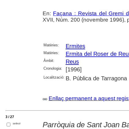
En:
Façana : Revista del Gremi 
XVII, Núm. 200 (novembre 1996), p. 
Matèries:
Ermites
Matèries:
Ermita del Roser de Reu
Àmbit:
Reus
Cronologia:
[1996]
Localització:
B. Pública de Tarragona
Enllaç permanent a aquest regis
3 / 27
Parròquia de Sant Joan Ba
select