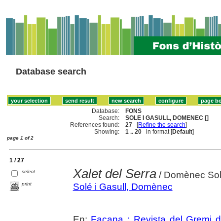
Database search
Database:
FONS
Search:
SOLE I GASULL, DOMENEC []
References found:
27
[
Refine the search
]
Showing:
1 .. 20
in format [
Default
]
page 1 of 2
1 / 27
Xalet del Serra
select
/ Domènec So
print
Solé i Gasull, Domènec
En:
Façana : Revista del Gremi 