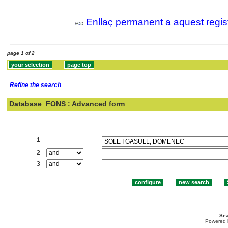
Enllaç permanent a aquest regis
page 1 of 2
Refine the search
Database
FONS : Advanced form
Search:
1
2
3
Sea
Powered