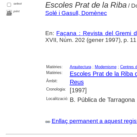
Escoles Prat de la Riba
select
/ D
print
Solé i Gasull, Domènec
En:
Façana : Revista del Gremi 
XVII, Núm. 202 (gener 1997), p. 11
Matèries:
Arquitectura
;
Modernisme
;
Centres 
Matèries:
Escoles Prat de la Riba
Àmbit:
Reus
Cronologia:
[1997]
Localització:
B. Pública de Tarragona
Enllaç permanent a aquest regis