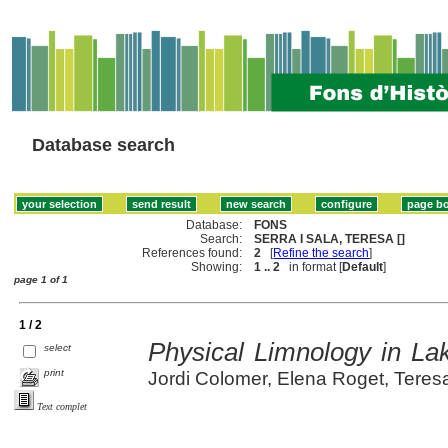
Database search
Database:
FONS
Search:
SERRA I SALA, TERESA []
References found:
2
[
Refine the search
]
Showing:
1 .. 2
in format [
Default
]
page 1 of 1
1 / 2
Physical Limnology in La
select
print
Jordi Colomer, Elena Roget, Teres
Text complet