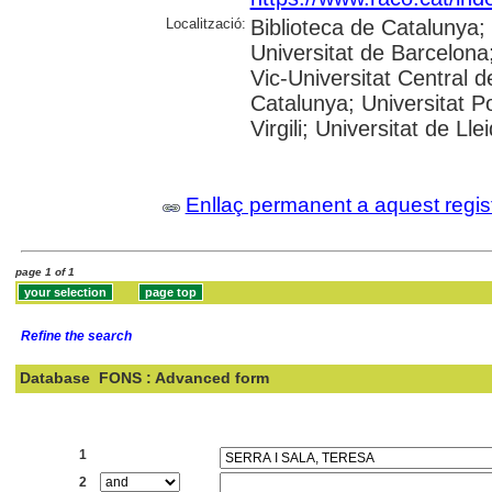
Localització:
Biblioteca de Catalunya;
Universitat de Barcelona;
Vic-Universitat Central d
Catalunya; Universitat P
Virgili; Universitat de Ll
Enllaç permanent a aquest regis
page 1 of 1
Refine the search
Database
FONS : Advanced form
Search:
1
2