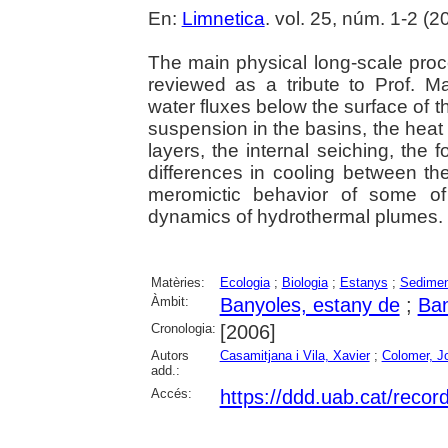
En:
Limnetica
. vol. 25, núm. 1-2 (2
The main physical long-scale pro
reviewed as a tribute to Prof. M
water fluxes below the surface of t
suspension in the basins, the heat 
layers, the internal seiching, the 
differences in cooling between th
meromictic behavior of some of
dynamics of hydrothermal plumes.
Matèries:
Ecologia
;
Biologia
;
Estanys
;
Sedimen
Àmbit:
Banyoles, estany de
;
Ban
Cronologia:
[2006]
Autors
Casamitjana i Vila, Xavier
;
Colomer, Jo
add.:
Accés:
https://ddd.uab.cat/recor