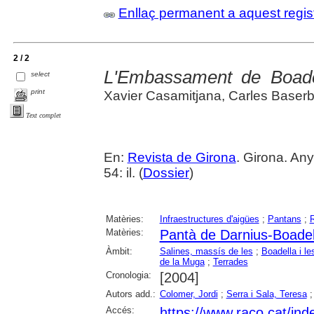
Enllaç permanent a aquest regis
2 / 2
L'Embassament de Boade
select
print
Xavier Casamitjana, Carles Baser
Text complet
En:
Revista de Girona
. Girona. An
54: il. (
Dossier
)
Matèries:
Infraestructures d'aigües
;
Pantans
;
R
Matèries:
Pantà de Darnius-Boadel
Àmbit:
Salines, massís de les
;
Boadella i l
de la Muga
;
Terrades
Cronologia:
[2004]
Autors add.:
Colomer, Jordi
;
Serra i Sala, Teresa
Accés:
https://www.raco.cat/ind