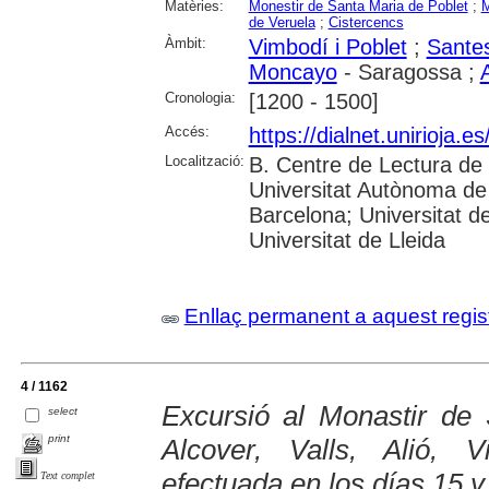
Matèries:
Monestir de Santa Maria de Poblet
;
M
de Veruela
;
Cistercencs
Àmbit:
Vimbodí i Poblet
;
Sante
Moncayo
- Saragossa ;
Cronologia:
[1200 - 1500]
Accés:
https://dialnet.unirioja.
Localització:
B. Centre de Lectura de 
Universitat Autònoma de 
Barcelona; Universitat d
Universitat de Lleida
Enllaç permanent a aquest regis
4 / 1162
Excursió al Monastir de
select
print
Alcover, Valls, Alió, 
efectuada en los días 15 y
Text complet