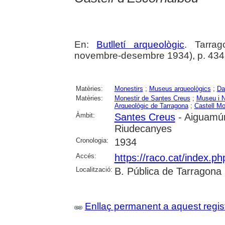
En:
Butlletí arqueològic
. Tarrag
novembre-desembre 1934), p. 434
Matèries:
Monestirs
;
Museus arqueològics
;
Da
Matèries:
Monestir de Santes Creus
;
Museu i N
Arqueològic de Tarragona
;
Castell Mo
Àmbit:
Santes Creus
- Aiguamúr
Riudecanyes
Cronologia:
1934
Accés:
https://raco.cat/index.ph
Localització:
B. Pública de Tarragona
Enllaç permanent a aquest regis