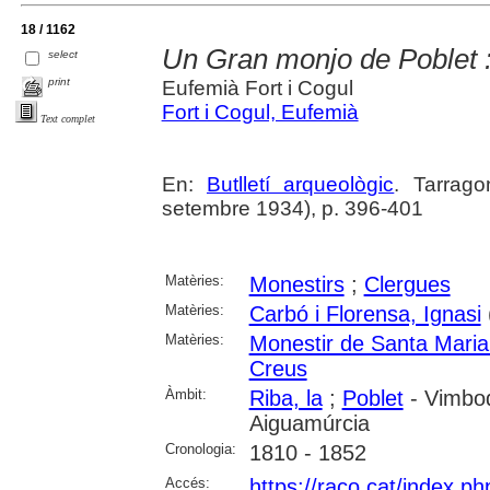
18 / 1162
Un Gran monjo de Poblet :
select
print
Eufemià Fort i Cogul
Fort i Cogul, Eufemià
Text complet
En:
Butlletí arqueològic
. Tarrago
setembre 1934), p. 396-401
Matèries:
Monestirs
;
Clergues
Matèries:
Carbó i Florensa, Ignasi
Matèries:
Monestir de Santa Maria
Creus
Àmbit:
Riba, la
;
Poblet
- Vimbod
Aiguamúrcia
Cronologia:
1810 - 1852
Accés:
https://raco.cat/index.ph