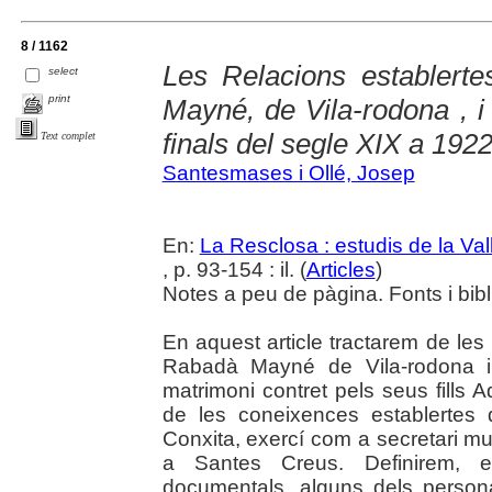
8 / 1162
Les Relacions establerte
select
print
Mayné, de Vila-rodona , i 
finals del segle XIX a 192
Text complet
Santesmases i Ollé, Josep
En:
La Resclosa : estudis de la Val
, p. 93-154 : il. (
Articles
)
Notes a peu de pàgina. Fonts i bibli
En aquest article tractarem de les
Rabadà Mayné de Vila-rodona i 
matrimoni contret pels seus fills Ad
de les coneixences establertes
Conxita, exercí com a secretari m
a Santes Creus. Definirem, e
documentals, alguns dels persona