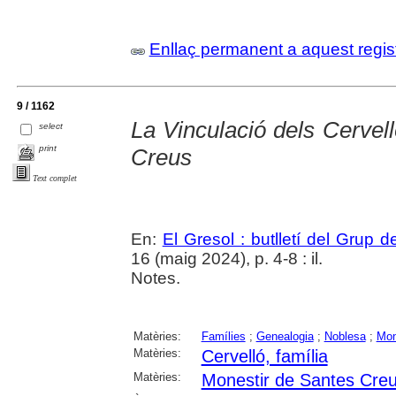
Enllaç permanent a aquest regis
9 / 1162
La Vinculació dels Cervel
select
print
Creus
Text complet
En:
El Gresol : butlletí del Grup 
16 (maig 2024), p. 4-8 : il.
Notes.
Matèries:
Famílies
;
Genealogia
;
Noblesa
;
Mon
Matèries:
Cervelló, família
Matèries:
Monestir de Santes Cre