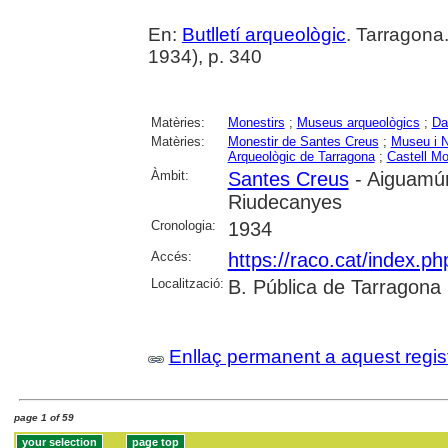
En:
Butlletí arqueològic
. Tarragona
1934), p. 340
Matèries:
Monestirs
;
Museus arqueològics
;
Da
Matèries:
Monestir de Santes Creus
;
Museu i N
Arqueològic de Tarragona
;
Castell Mo
Àmbit:
Santes Creus
- Aiguamúr
Riudecanyes
Cronologia:
1934
Accés:
https://raco.cat/index.ph
Localització:
B. Pública de Tarragona
Enllaç permanent a aquest regis
page 1 of 59