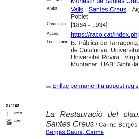
Monestir de Santes Cre
Àmbit:
Valls
;
Santes Creus
- Ai
Poblet
Cronologia:
[1864 - 1934]
Accés:
https://raco.cat/index.p
Localització:
B. Pública de Tarragona
de Catalunya; Universita
Universitat Rovira i Virgi
Muntaner; UAB: Sibhil·la
Enllaç permanent a aquest regis
2 / 1162
La Restauració del clau
select
print
Santes Creus
/ Carme Bergés
Bergés Saura, Carme