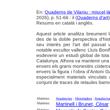
En:
Quaderns de Vilaniu : miscel·là
2026), p. 51-66 : il (
Quaderns d'art
Resums en català i anglès.
Aquest article analitza breument la
des de la doble perspectiva d'histo
seu interès per l'art del passat 
notable escultor vallenc Lluís Boni
esdevenir un estudi global de tota 
Catalunya. Alhora va mantenir una 
envers els grans monestirs cisterc
envers la figura i l'obra d'Antoni 
especialment materials vinculats
conjunt de traces de retaules bar
Matèries:
Arquitectes
;
Historiadors
;
Arquitectu
Matèries:
Martinell i Brunet, Cèsar
Matèries: