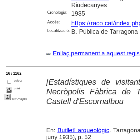
Riudecanyes
Cronologia:
1935
Accés:
https://raco.cat/index.ph
Localització:
B. Pública de Tarragona
Enllaç permanent a aquest regis
16 / 1162
[Estadístiques de visita
select
print
Necròpolis Fàbrica de 
Castell d'Escornalbou
Text complet
En:
Butlletí arqueològic
. Tarragona
juny 1935), p. 52