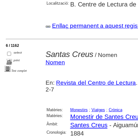
Localització:
B. Centre de Lectura de
Enllaç permanent a aquest regis
6 / 1162
Santas Creus
select
/ Nomen
print
Nomen
Text complet
En:
Revista del Centro de Lectura
2-7
Matèries:
Monestirs
;
Viatges
;
Crònica
Matèries:
Monestir de Santes Cre
Àmbit:
Santes Creus
- Aiguamúr
Cronologia:
1884