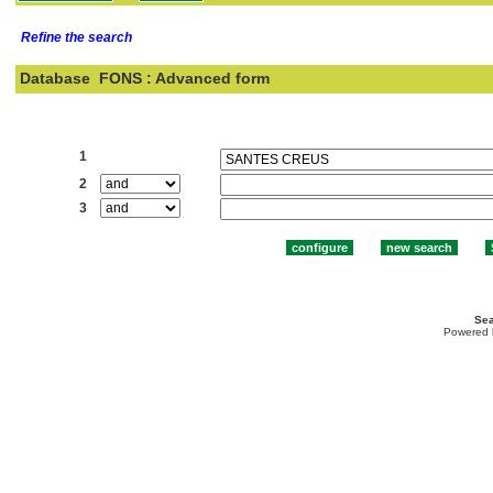
Refine the search
Database
FONS : Advanced form
Search:
1
2
3
Sea
Powered