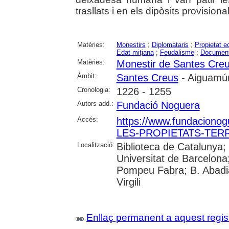
trasllats i en els dipòsits provision
Matèries:
Monestirs
;
Diplomataris
;
Propietat e
Edat mitjana
;
Feudalisme
;
Documenta
Matèries:
Monestir de Santes Cre
Àmbit:
Santes Creus
- Aiguamúr
Cronologia:
1226 - 1255
Autors add.:
Fundació Noguera
Accés:
https://www.fundacionog
LES-PROPIETATS-TERR
Localització:
Biblioteca de Catalunya;
Universitat de Barcelona;
Pompeu Fabra; B. Abadia 
Virgili
Enllaç permanent a aquest regis