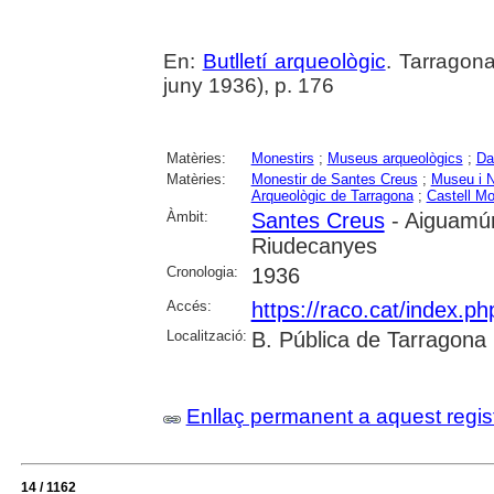
En:
Butlletí arqueològic
. Tarragona
juny 1936), p. 176
Matèries:
Monestirs
;
Museus arqueològics
;
Da
Matèries:
Monestir de Santes Creus
;
Museu i N
Arqueològic de Tarragona
;
Castell Mo
Àmbit:
Santes Creus
- Aiguamúr
Riudecanyes
Cronologia:
1936
Accés:
https://raco.cat/index.ph
Localització:
B. Pública de Tarragona
Enllaç permanent a aquest regis
14 / 1162