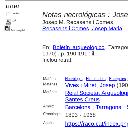
11 / 1162
Notas necrológicas : Jose
select
print
Josep M. Recasens i Comes
Recasens i Comes, Josep Maria
Text complet
En:
Boletín arqueológico
. Tarrag
1970) , p. 190-191 : il.
Inclou retrat.
Matèries:
Necrologia
;
Historiadors
;
Escriptors
Matèries:
Vives i Miret, Josep
(190
Matèries:
Reial Societat Arqueolò
Santes Creus
Àmbit:
Barcelona
;
Tarragona
;
Cronologia:
1893 - 1968
Accés:
https://raco.cat/index.ph