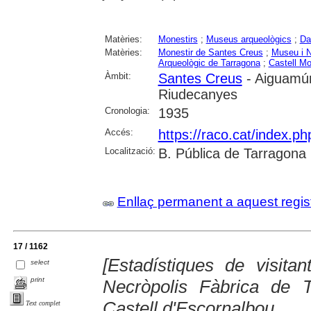
Matèries:
Monestirs
;
Museus arqueològics
;
Da
Matèries:
Monestir de Santes Creus
;
Museu i N
Arqueològic de Tarragona
;
Castell Mo
Àmbit:
Santes Creus
- Aiguamúr
Riudecanyes
Cronologia:
1935
Accés:
https://raco.cat/index.ph
Localització:
B. Pública de Tarragona
Enllaç permanent a aquest regis
17 / 1162
[Estadístiques de visita
select
print
Necròpolis Fàbrica de 
Castell d'Escornalbou
Text complet