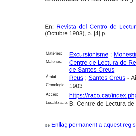
En:
Revista del Centro de Lectu
(Octubre 1903), p. [4] p.
Matèries:
Excursionisme
;
Monesti
Matèries:
Centre de Lectura de R
de Santes Creus
Àmbit:
Reus
;
Santes Creus
- A
Cronologia:
1903
Accés:
https://raco.cat/index.p
Localització:
B. Centre de Lectura de
Enllaç permanent a aquest regis