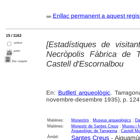
Enllaç permanent a aquest regis
15 / 1162
[Estadístiques de visita
select
print
Necròpolis Fàbrica de 
Castell d'Escornalbou
Text complet
En:
Butlletí arqueològic
. Tarragon
novembre-desembre 1935), p. 124
Matèries:
Monestirs
;
Museus arqueològics
;
Da
Matèries:
Monestir de Santes Creus
;
Museu i N
Arqueològic de Tarragona
;
Castell Mo
Àmbit:
Santes Creus
- Aiguamúr