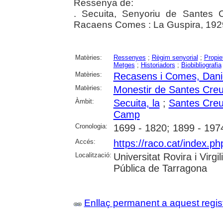
Ressenya de:
. Secuita, Senyoriu de Santes C
Racaens Comes : La Guspira, 192
Matèries:
Ressenyes
;
Règim senyorial
;
Propie
Metges
;
Historiadors
;
Biobibliografia
Matèries:
Recasens i Comes, Dani
Matèries:
Monestir de Santes Cre
Àmbit:
Secuita, la
;
Santes Cre
Camp
Cronologia:
1699 - 1820; 1899 - 197
Accés:
https://raco.cat/index.ph
Localització:
Universitat Rovira i Virg
Pública de Tarragona
Enllaç permanent a aquest regis