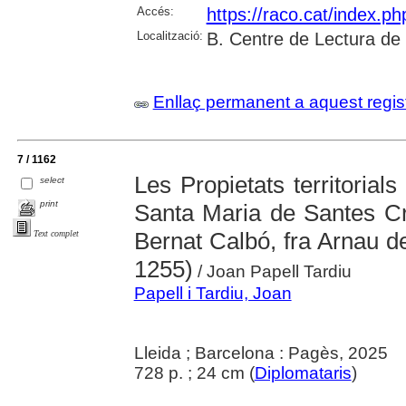
Accés:
https://raco.cat/index.p
Localització:
B. Centre de Lectura de
Enllaç permanent a aquest regis
7 / 1162
Les Propietats territorial
select
print
Santa Maria de Santes Cr
Bernat Calbó, fra Arnau de
Text complet
1255)
/ Joan Papell Tardiu
Papell i Tardiu, Joan
Lleida ; Barcelona : Pagès, 2025
728 p. ; 24 cm (
Diplomataris
)