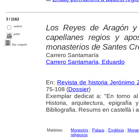
3 / 1162
Los Reyes de Aragón y 
select
print
capellanes regios y apo
monasterios de Santes Cr
Text complet
Carrero Santamaría
Carrero Santamaría, Eduardo
En:
Revista de historia Jerónimo Z
75-108 (
Dossier
)
Exemplar dedicat a: "En torno al
Historia, arquitectura, epigraf
Bibliografia. Resums en castellà i 
Matèries:
Monestirs
;
Palaus
;
Església
;
Monar
religiosos