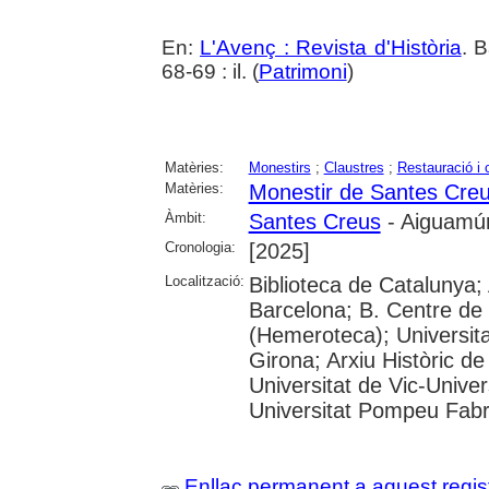
En:
L'Avenç : Revista d'Història
. 
68-69 : il. (
Patrimoni
)
Matèries:
Monestirs
;
Claustres
;
Restauració i 
Matèries:
Monestir de Santes Cre
Àmbit:
Santes Creus
- Aiguamúr
Cronologia:
[2025]
Localització:
Biblioteca de Catalunya; 
Barcelona; B. Centre de
(Hemeroteca); Universita
Girona; Arxiu Històric de
Universitat de Vic-Univer
Universitat Pompeu Fabra;
Enllaç permanent a aquest regis