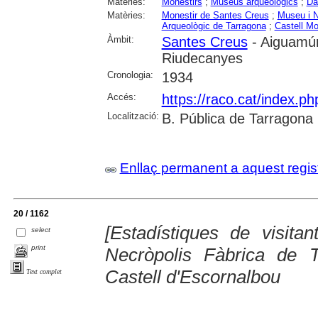
Matèries:
Monestirs
;
Museus arqueològics
;
Da
Matèries:
Monestir de Santes Creus
;
Museu i N
Arqueològic de Tarragona
;
Castell Mo
Àmbit:
Santes Creus
- Aiguamúr
Riudecanyes
Cronologia:
1934
Accés:
https://raco.cat/index.ph
Localització:
B. Pública de Tarragona
Enllaç permanent a aquest regis
20 / 1162
[Estadístiques de visita
select
print
Necròpolis Fàbrica de 
Castell d'Escornalbou
Text complet