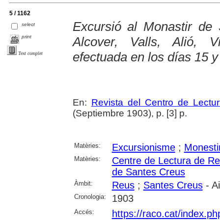
5 / 1162
Excursió al Monastir de
select
print
Alcover, Valls, Alió, 
efectuada en los días 15 y
Text complet
En:
Revista del Centro de Lectu
(Septiembre 1903), p. [3] p.
Matèries:
Excursionisme
;
Monesti
Matèries:
Centre de Lectura de R
de Santes Creus
Àmbit:
Reus
;
Santes Creus
- A
Cronologia:
1903
Accés:
https://raco.cat/index.p