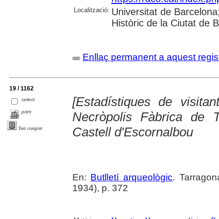
Localització:
Universitat de Barcelona; 
Històric de la Ciutat de
Enllaç permanent a aquest regis
19 / 1162
[Estadístiques de visita
select
print
Necròpolis Fàbrica de 
Castell d'Escornalbou
Text complet
En:
Butlletí arqueològic
. Tarragon
1934), p. 372