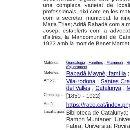
una complexa varietat de local
professionals, així com en les mat
com a secretari municipal; la itin
Maria Trias; Adrià Rabadà com a mes
Josep, establerts com a advocat
d'altres, la Mancomunitat de Cata
1922 amb la mort de Benet Marcet 
Matèries:
Genealogia
;
Famílies
;
Matrimoni
;
Re
d'ajuntament
Matèries:
Rabadà Maynè, família
Àmbit:
Vila-rodona
;
Santes Cre
del Vallès
;
Catalunya
;
M
Cronologia:
[1850 - 1922]
Accés:
https://raco.cat/index.p
Localització:
Biblioteca de Catalunya; 
Ramon Muntaner; Univers
Fabra; Universitat Rovira 