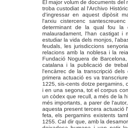
El major volum de documents del m
troba custodiat al l'Archivo Hist
d'ingressar en aquest dipòsit m
l'arxiu cistercenc santescreuenc
determinant de la qual fou la 
malauradament, l'han castigat i
estudiar la vida dels monjos, l'abast
feudals, les jurisdiccions senyori
relacions amb la noblesa i la re
Fundació Noguera de Barcelona, d
catalana i la publicació de trebal
l'encàrrec de la transcripció de
primera actuació es va transcriure
1225, sis-cents dotze pergamins, c
i en una segona, tot el corpus c
un còdex que recull, a més de la 
més importants, a parer de l'auto
aquesta present tercera actuació l'
feta, els pergamins existents ta
1255. Cal dir que, amb la desamort
deixadesa humana i van patir le