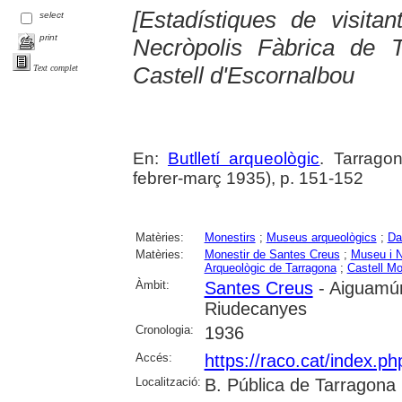
[Estadístiques de visita
select
print
Necròpolis Fàbrica de 
Castell d'Escornalbou
Text complet
En:
Butlletí arqueològic
. Tarragon
febrer-març 1935), p. 151-152
Matèries:
Monestirs
;
Museus arqueològics
;
Da
Matèries:
Monestir de Santes Creus
;
Museu i N
Arqueològic de Tarragona
;
Castell Mo
Àmbit:
Santes Creus
- Aiguamúr
Riudecanyes
Cronologia:
1936
Accés:
https://raco.cat/index.ph
Localització:
B. Pública de Tarragona