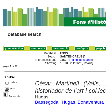
Database search
Database:
FONS
Search:
SANTES CREUS []
References found:
1162
[
Refine the search
]
Showing:
1 .. 20
in format [
Default
]
page 1 of 59
1 / 1162
Cèsar Martinell (Valls,
select
print
historiador de l'art i col.le
Hugas
Text complet
Bassegoda i Hugas, Bonaventura