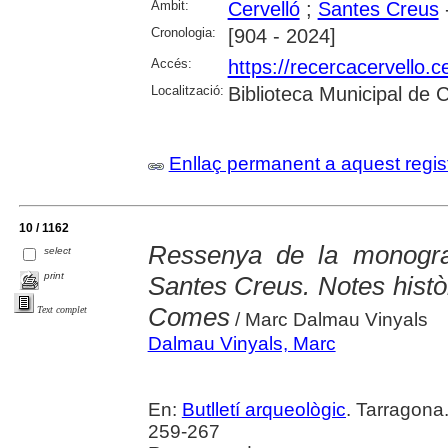
Àmbit:
Cervelló
;
Santes Creus
Cronologia:
[904 - 2024]
Accés:
https://recercacervello.
Localització:
Biblioteca Municipal de 
Enllaç permanent a aquest regis
10 / 1162
Ressenya de la monograf
select
print
Santes Creus. Notes histò
Comes
Text complet
/ Marc Dalmau Vinyals
Dalmau Vinyals, Marc
En:
Butlletí arqueològic
. Tarragona
259-267