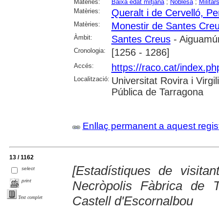
Matèries:
Baixa edat mitjana
;
Noblesa
;
Militar
Matèries:
Queralt i de Cervelló, Pe
Matèries:
Monestir de Santes Cre
Àmbit:
Santes Creus
- Aiguamúr
Cronologia:
[1256 - 1286]
Accés:
https://raco.cat/index.ph
Localització:
Universitat Rovira i Virg
Pública de Tarragona
Enllaç permanent a aquest regis
13 / 1162
[Estadístiques de visita
select
print
Necròpolis Fàbrica de 
Castell d'Escornalbou
Text complet