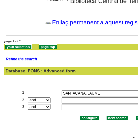
Biblioteca Central de Te
Enllaç permanent a aquest regis
page 1 of 1
Refine the search
Database
FONS : Advanced form
Search:
1
2
3