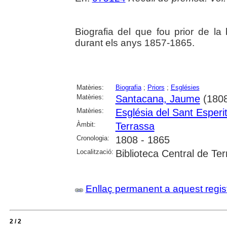
Biografia del que fou prior de la
durant els anys 1857-1865.
Matèries:
Biografia
;
Priors
;
Esglésies
Matèries:
Santacana, Jaume
(1808
Matèries:
Església del Sant Esperi
Àmbit:
Terrassa
Cronologia:
1808 - 1865
Localització:
Biblioteca Central de Te
Enllaç permanent a aquest regis
2 / 2