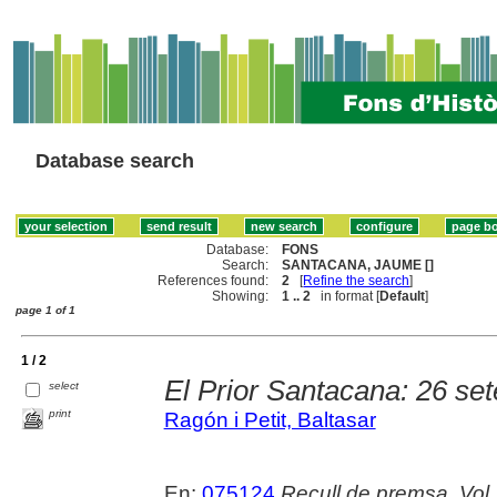
Database search
Database:
FONS
Search:
SANTACANA, JAUME []
References found:
2
[
Refine the search
]
Showing:
1 .. 2
in format [
Default
]
page 1 of 1
1 / 2
El Prior Santacana: 26 se
select
print
Ragón i Petit, Baltasar
En:
075124
Recull de premsa. Vol.