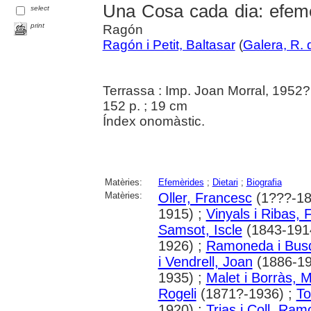
Una Cosa cada dia: efem
select
print
Ragón
Ragón i Petit, Baltasar
(
Galera, R. 
Terrassa : Imp. Joan Morral, 1952?
152 p. ; 19 cm
Índex onomàstic.
Matèries:
Efemèrides
;
Dietari
;
Biografia
Matèries:
Oller, Francesc
(1???-18
1915) ;
Vinyals i Ribas,
Samsot, Iscle
(1843-191
1926) ;
Ramoneda i Busq
i Vendrell, Joan
(1886-19
1935) ;
Malet i Borràs, 
Rogeli
(1871?-1936) ;
To
1920) ;
Trias i Coll, Ram