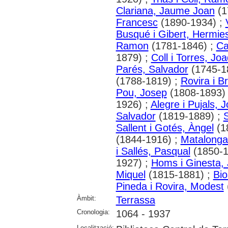
Clariana, Jaume Joan
(1
Francesc
(1890-1934) ;
Busqué i Gibert, Hermie
Ramon
(1781-1846) ;
Ca
1879) ;
Coll i Torres, Jo
Parés, Salvador
(1745-1
(1788-1819) ;
Rovira i B
Pou, Josep
(1808-1893)
1926) ;
Alegre i Pujals, 
Salvador
(1819-1889) ;
Sallent i Gotés, Àngel
(1
(1844-1916) ;
Matalonga
i Sallés, Pasqual
(1850-1
1927) ;
Homs i Ginesta,
Miquel
(1815-1881) ;
Bio
Pineda i Rovira, Modest
Àmbit:
Terrassa
Cronologia:
1064 - 1937
Localització: