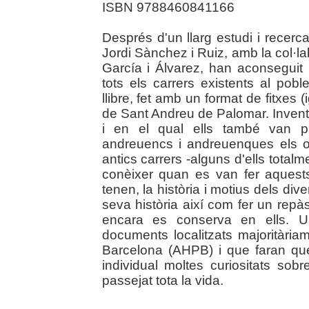
ISBN 9788460841166
Després d'un llarg estudi i recerca, 
Jordi Sànchez i Ruiz, amb la col·la
García i Álvarez, han aconseguit r
tots els carrers existents al po
llibre, fet amb un format de fitxes (
de Sant Andreu de Palomar. Inven
i en el qual ells també van par
andreuencs i andreuenques els o
antics carrers -alguns d'ells totalm
conèixer quan es van fer aquest
tenen, la història i motius dels div
seva història així com fer un rep
encara es conserva en ells. U
documents localitzats majoritàriam
Barcelona (AHPB) i que faran qu
individual moltes curiositats sob
passejat tota la vida.