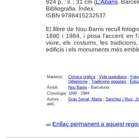
824 p. : il. ; 31 cm (
L'Abans
. Barce
Bibliografia. Índex.
ISBN 9788415232537
El llibre de Nou Barris recull fotogr
1890 i 1984, i posa l'accent en 
viure, els costums, les tradicions
edificis i els monuments més embl
Matèries:
Crònica gràfica
;
Vida quotidiana
;
Foto
Urbanisme
;
Tradicions populars
;
Educ
Àmbit:
Nou Barris
- Barcelona
Cronologia:
1890 - 1984
Autors
Grau Serrat, Marta
;
Sánchez i Ruiz, Jo
add.:
Enllaç permanent a aquest regis