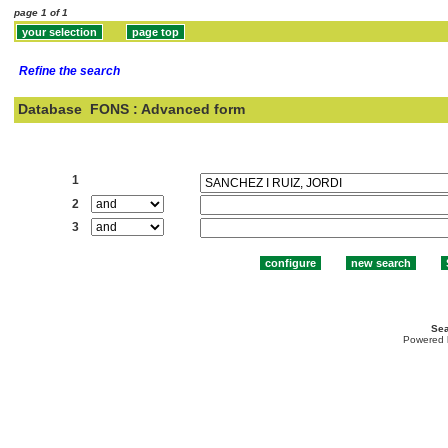
page 1 of 1
Refine the search
Database
FONS : Advanced form
Search:
1
2
3
Sea
Powered