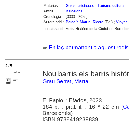
Matèries:
Guies turístiques
;
Turisme cultural
Àmbit:
Barcelona
Cronologia:
[0000 - 2025]
Autors add.:
Paradís Martín, Ricard
(Ed.) ;
Vinyes 
Localització:
Arxiu Històric de la Ciutat de Barcelo
Enllaç permanent a aquest regis
2 / 5
Nou barris els barris histò
select
print
Grau Serrat, Marta
El Papiol : Efados, 2023
184 p. : pral. il. ; 16 * 22 cm (
Ca
Barcelonès)
ISBN 9788419239839