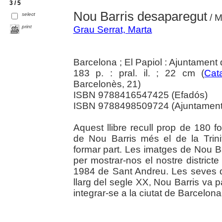
3 / 5
Nou Barris desaparegut
select
/ M
print
Grau Serrat, Marta
Barcelona ; El Papiol : Ajuntament
183 p. : pral. il. ; 22 cm (
Cat
Barcelonès, 21)
ISBN 9788416547425 (Efadós)
ISBN 9788498509724 (Ajuntament
Aquest llibre recull prop de 180 fo
de Nou Barris més el de la Trini
formar part. Les imatges de Nou B
per mostrar-nos el nostre district
1984 de Sant Andreu. Les seves d
llarg del segle XX, Nou Barris va 
integrar-se a la ciutat de Barcelona. 