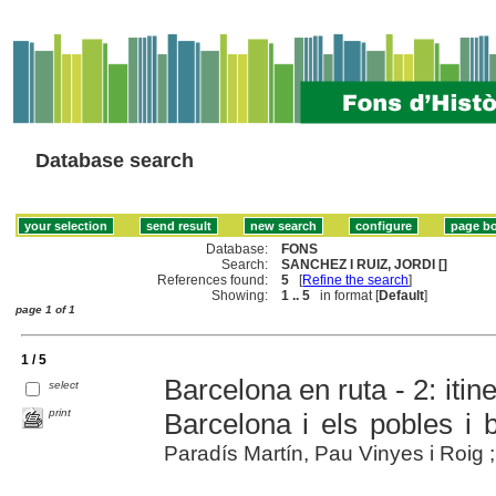
Database search
Database:
FONS
Search:
SANCHEZ I RUIZ, JORDI []
References found:
5
[
Refine the search
]
Showing:
1 .. 5
in format [
Default
]
page 1 of 1
1 / 5
Barcelona en ruta - 2: itine
select
print
Barcelona i els pobles i b
Paradís Martín, Pau Vinyes i Roig ;