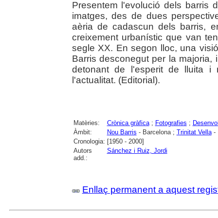
Presentem l'evolució dels barris d
imatges, des de dues perspectives
aèria de cadascun dels barris, e
creixement urbanístic que van teni
segle XX. En segon lloc, una visi
Barris desconegut per la majoria, i
detonant de l'esperit de lluita i
l'actualitat. (Editorial).
Matèries:
Crònica gràfica
;
Fotografies
;
Desenvo
Àmbit:
Nou Barris
- Barcelona ;
Trinitat Vella
- 
Cronologia:
[1950 - 2000]
Autors
Sánchez i Ruiz, Jordi
add.:
Enllaç permanent a aquest regis