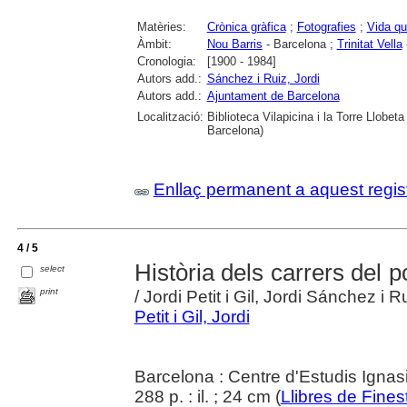
Matèries:
Crònica gràfica
;
Fotografies
;
Vida qu
Àmbit:
Nou Barris
- Barcelona ;
Trinitat Vella
Cronologia:
[1900 - 1984]
Autors add.:
Sánchez i Ruiz, Jordi
Autors add.:
Ajuntament de Barcelona
Localització:
Biblioteca Vilapicina i la Torre Llobet
Barcelona)
Enllaç permanent a aquest regis
4 / 5
Història dels carrers del
select
print
/ Jordi Petit i Gil, Jordi Sánchez i R
Petit i Gil, Jordi
Barcelona : Centre d'Estudis Ignasi
288 p. : il. ; 24 cm (
Llibres de Finest