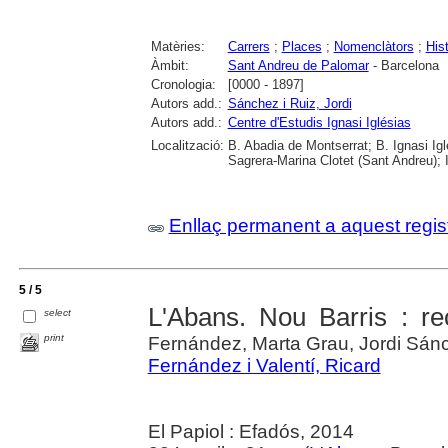
Matèries:
Carrers
;
Places
;
Nomenclàtors
;
His
Àmbit:
Sant Andreu de Palomar
- Barcelona
Cronologia:
[0000 - 1897]
Autors add.:
Sánchez i Ruiz, Jordi
Autors add.:
Centre d'Estudis Ignasi Iglésias
Localització:
B. Abadia de Montserrat; B. Ignasi Ig
Sagrera-Marina Clotet (Sant Andreu); 
Enllaç permanent a aquest regis
5 / 5
L'Abans. Nou Barris : re
select
print
Fernández, Marta Grau, Jordi Sán
Fernández i Valentí, Ricard
El Papiol : Efadós, 2014