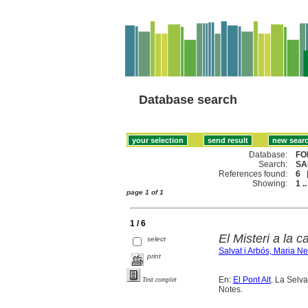
Database search
Database:
FO
Search:
SA
References found:
6
Showing:
1 ..
page 1 of 1
1 / 6
El Misteri a la c
select
Salvat i Arbós, Maria N
print
En:
El Pont Alt
. La Selva
Text complet
Notes.