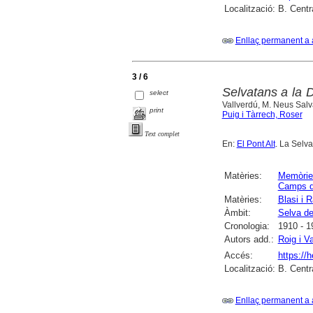
Localització:
B. Centr
Enllaç permanent a 
3 / 6
Selvatans a la 
select
Vallverdú, M. Neus Salva
print
Puig i Tàrrech, Roser
Text complet
En:
El Pont Alt
. La Selv
Matèries:
Memòrie
Camps d
Matèries:
Blasi i 
Àmbit:
Selva de
Cronologia:
1910 - 1
Autors add.:
Roig i V
Accés:
https://
Localització:
B. Centr
Enllaç permanent a 