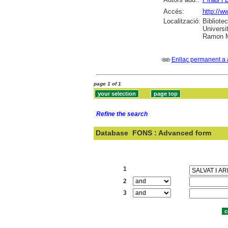
Accés:
http://w
Localització:
Bibliote
Universit
Ramon M
Enllaç permanent a 
page 1 of 1
Refine the search
Database
FONS : Advanced form
Search:
1
2
3