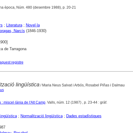
ona època, Núm. 480 (desembre 1988), p. 20-21
rs
;
Literatura
;
Novel·la
Moragas, Narcís
(1846-1930)
1900]
ca de Tarragona
aquest registre
ització lingüística
/ Maria Neus Salvat i Arbós, Rosabel Piñas i Dalmau
eus
: miscel·lània de l'Alt Camp
. Valls, núm. 12 (1987) , p. 23-44 : gràf.
lingüística
;
Normalització lingüística
;
Dades estadístiques
987
Dalmau, Rosabel