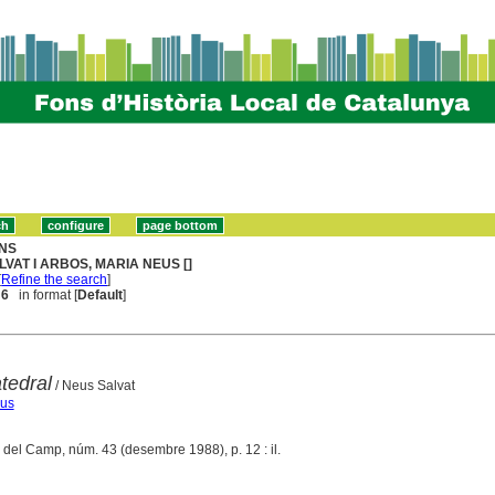
NS
LVAT I ARBOS, MARIA NEUS []
[
Refine the search
]
 6
in format [
Default
]
atedral
/ Neus Salvat
eus
 del Camp, núm. 43 (desembre 1988), p. 12 : il.