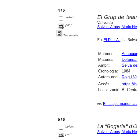
4 / 6
El Grup de teat
select
Vallverdú
print
Salvat i Arbós, Maria N
Text complet
En:
El Pont Alt
. La Selv
Matèries:
Associac
Matèries:
Defensa 
Àmbit:
Selva de
Cronologia:
1984
Autors add.:
Roig i V
Accés:
https://
Localització:
B. Centr
Enllaç permanent a 
5 / 6
La "Bogeria" d'O
select
Salvat i Arbós, Maria N
print