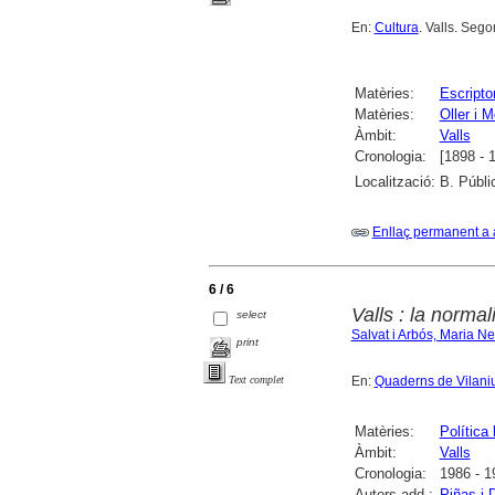
En:
Cultura
. Valls. Seg
Matèries:
Escripto
Matèries:
Oller i 
Àmbit:
Valls
Cronologia:
[1898 - 
Localització:
B. Públi
Enllaç permanent a 
6 / 6
Valls : la normal
select
Salvat i Arbós, Maria N
print
En:
Quaderns de Vilaniu 
Text complet
Matèries:
Política 
Àmbit:
Valls
Cronologia:
1986 - 1
Autors add.:
Piñas i 