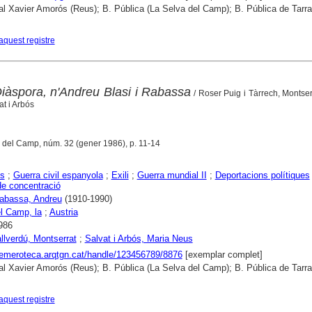
al Xavier Amorós (Reus); B. Pública (La Selva del Camp); B. Pública de Tarr
aquest registre
Diàspora, n'Andreu Blasi i Rabassa
/ Roser Puig i Tàrrech, Montser
t i Arbós
a del Camp, núm. 32 (gener 1986), p. 11-14
s
;
Guerra civil espanyola
;
Exili
;
Guerra mundial II
;
Deportacions polítiques
e concentració
Rabassa, Andreu
(1910-1990)
l Camp, la
;
Austria
986
allverdú, Montserrat
;
Salvat i Arbós, Maria Neus
hemeroteca.arqtgn.cat/handle/123456789/8876
[exemplar complet]
al Xavier Amorós (Reus); B. Pública (La Selva del Camp); B. Pública de Tarr
aquest registre