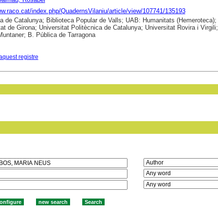
ww.raco.cat/index.php/QuadernsVilaniu/article/view/107741/135193
ca de Catalunya; Biblioteca Popular de Valls; UAB: Humanitats (Hemeroteca);
at de Girona; Universitat Politècnica de Catalunya; Universitat Rovira i Virgili; 
untaner; B. Pública de Tarragona
aquest registre
in field: