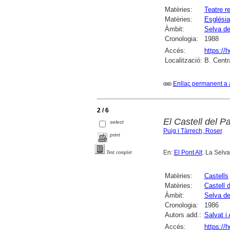
Matèries:
Teatre re
Matèries:
Església
Àmbit:
Selva de
Cronologia:
1988
Accés:
https://
Localització:
B. Centr
Enllaç permanent a 
2 / 6
El Castell del P
select
Puig i Tàrrech, Roser
print
En:
El Pont Alt
. La Selva
Text complet
Matèries:
Castells
Matèries:
Castell 
Àmbit:
Selva de
Cronologia:
1986
Autors add.:
Salvat i
Accés:
https://