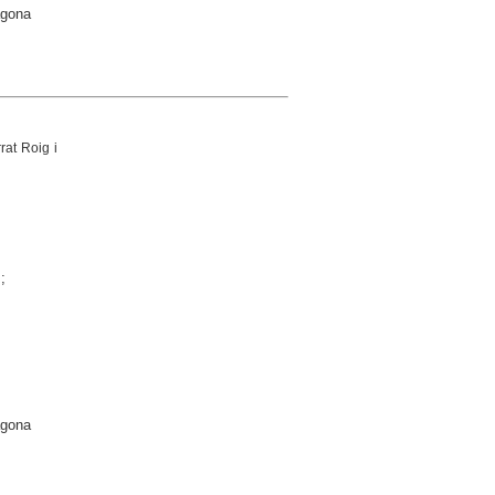
agona
rat Roig i
;
agona