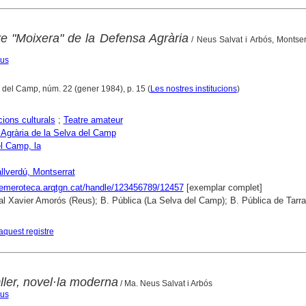
re "Moixera" de la Defensa Agrària
/ Neus Salvat i Arbós, Montser
eus
a del Camp, núm. 22 (gener 1984), p. 15 (
Les nostres institucions
)
ions culturals
;
Teatre amateur
Agrària de la Selva del Camp
l Camp, la
allverdú, Montserrat
hemeroteca.arqtgn.cat/handle/123456789/12457
[exemplar complet]
al Xavier Amorós (Reus); B. Pública (La Selva del Camp); B. Pública de Tarr
aquest registre
ller, novel·la moderna
/ Ma. Neus Salvat i Arbós
eus