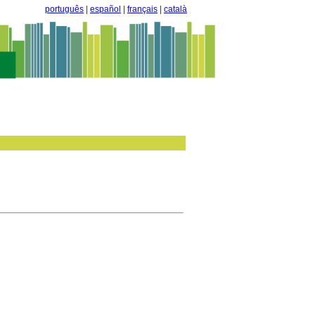
português
|
español
|
français
|
català