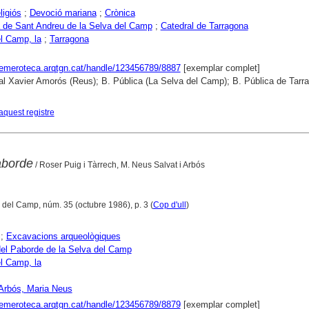
ligiós
;
Devoció mariana
;
Crònica
 de Sant Andreu de la Selva del Camp
;
Catedral de Tarragona
l Camp, la
;
Tarragona
hemeroteca.arqtgn.cat/handle/123456789/8887
[exemplar complet]
al Xavier Amorós (Reus); B. Pública (La Selva del Camp); B. Pública de Tarr
aquest registre
aborde
/ Roser Puig i Tàrrech, M. Neus Salvat i Arbós
 del Camp, núm. 35 (octubre 1986), p. 3 (
Cop d'ull
)
;
Excavacions arqueològiques
del Paborde de la Selva del Camp
l Camp, la
 Arbós, Maria Neus
hemeroteca.arqtgn.cat/handle/123456789/8879
[exemplar complet]