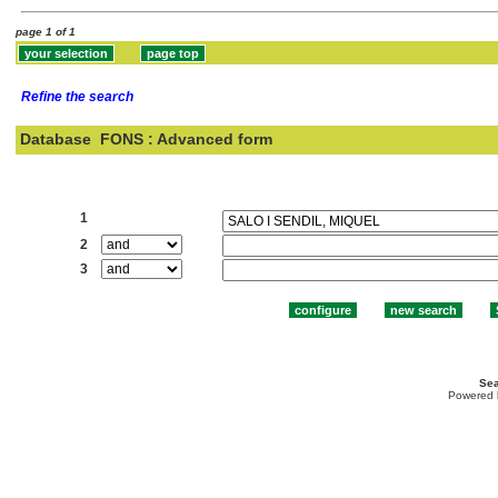
page 1 of 1
Refine the search
Database
FONS : Advanced form
Search:
1
2
3
Sea
Powered