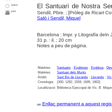
El Santuari de Nostra Se
select
print
Sendil, Pbre. ; [Pròleg de Ricart Co
Saló i Sendil, Miquel
Barcelona : Impr. y Litografía deïn
31 p. : il. ; 20 cm
Notes a peu de pàgina.
Matèries:
Santuaris
;
Esglésies
;
Església
;
Dev
Matèries:
Santuari dels Munts
Àmbit:
Sant Boi de Lluçanès
;
Lluçanès
;
Vic
Cronologia:
[300; 1282; 1559; 1695; 1902]
Localització:
Biblioteca Episcopal de Vic; B. Miqu
Enllaç permanent a aquest regis