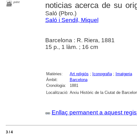
print
noticias acerca de su orig
Saló (Pbro.)
Saló i Sendil, Miquel
Barcelona : R. Riera, 1881
15 p., 1 làm. ; 16 cm
Matèries:
Art religiós
;
Iconografia
;
Imatgeria
Àmbit:
Barcelona
Cronologia:
1881
Localització:
Arxiu Històric de la Ciutat de Barcelo
Enllaç permanent a aquest regis
3 / 4