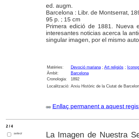
ed. augm.
Barcelona : Libr. de Montserrat, 18
95 p. ; 15 cm
Primera edició de 1881. Nueva 
interesantes noticias acerca la an
singular imagen, por el mismo auto
Matèries:
Devoció mariana
;
Art religiós
;
Iconog
Àmbit:
Barcelona
Cronologia:
1892
Localització:
Arxiu Històric de la Ciutat de Barcelo
Enllaç permanent a aquest regis
2 / 4
La Imagen de Nuestra Se
select