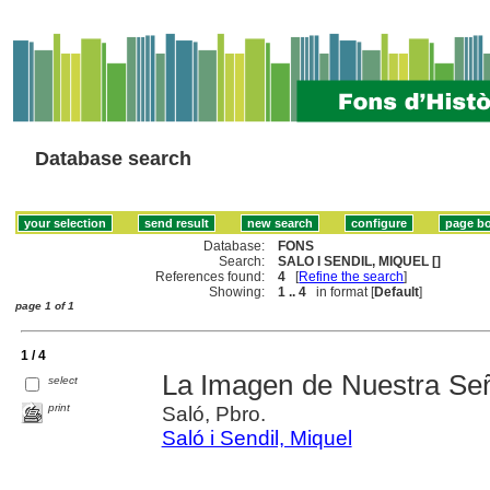
Database search
Database:
FONS
Search:
SALO I SENDIL, MIQUEL []
References found:
4
[
Refine the search
]
Showing:
1 .. 4
in format [
Default
]
page 1 of 1
1 / 4
La Imagen de Nuestra Se
select
print
Saló, Pbro.
Saló i Sendil, Miquel