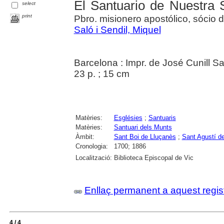
El Santuario de Nuestra 
select
print
Pbro. misionero apostólico, sócio 
Saló i Sendil, Miquel
Barcelona : Impr. de José Cunill S
23 p. ; 15 cm
Matèries:
Esglésies
;
Santuaris
Matèries:
Santuari dels Munts
Àmbit:
Sant Boi de Lluçanès
;
Sant Agustí d
Cronologia:
1700; 1886
Localització:
Biblioteca Episcopal de Vic
Enllaç permanent a aquest regis
4 / 4