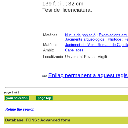
139 f. : il. ; 32 cm
Tesi de llicenciatura.
Matèries:
Nuclis de població
;
Excavacions arqu
Jaciments arqueològics
;
Plistocè
;
F
Matèries:
Jaciment de l'Abric Romaní de Capel
Àmbit:
Capellades
Localització:
Universitat Rovira i Virgili
Enllaç permanent a aquest regis
page 1 of 1
Refine the search
Database
FONS : Advanced form