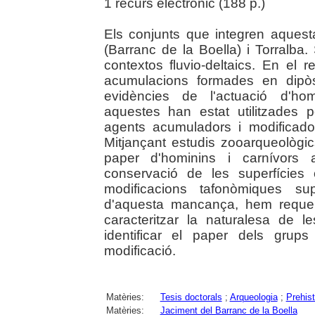
1 recurs electrònic (188 p.)
Els conjunts que integren aquest
(Barranc de la Boella) i Torralba. 
contextos fluvio-deltaics. En el r
acumulacions formades en dipòsi
evidències de l'actuació d'hom
aquestes han estat utilitzades p
agents acumuladors i modificado
Mitjançant estudis zooarqueològic
paper d'hominins i carnívors a
conservació de les superfícies 
modificacions tafonòmiques sup
d'aquesta mancança, hem requeri
caracteritzar la naturalesa de 
identificar el paper dels grup
modificació.
Matèries:
Tesis doctorals
;
Arqueologia
;
Prehist
Matèries:
Jaciment del Barranc de la Boella