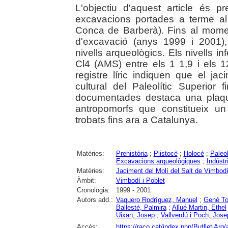
L'objectiu d'aquest article és p
excavacions portades a terme al 
Conca de Barberà). Fins al mome
d'excavació (anys 1999 i 2001)
nivells arqueològics. Els nivells i
Cl4 (AMS) entre els 1 1,9 i els 
registre líric indiquen que el ja
cultural del Paleolític Superior fi
documentades destaca una plaqu
antropomorfs que constitueix un
trobats fins ara a Catalunya.
Matèries:
Prehistòria
;
Plistocè
;
Holocè
;
Paleol
Excavacions arqueològiques
;
Indústri
Matèries:
Jaciment del Molí del Salt de Vimbod
Àmbit:
Vimbodí i Poblet
Cronologia:
1999 - 2001
Autors add.:
Vaquero Rodríguez, Manuel
;
Gené Tor
Ballesté, Palmira
;
Allué Martin, Ethel
Uixan, Josep
;
Vallverdú i Poch, Jose
Accés:
https://raco.cat/index.php/ButlletiArq/