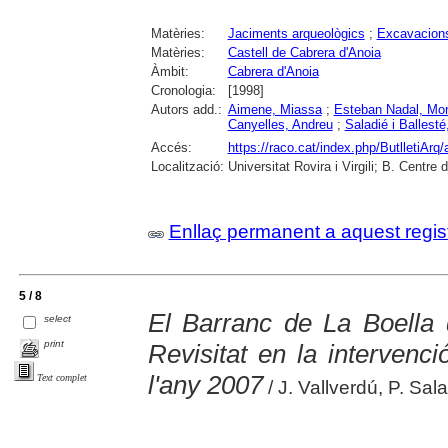
Matèries:
Jaciments arqueològics
;
Excavacions
Matèries:
Castell de Cabrera d'Anoia
Àmbit:
Cabrera d'Anoia
Cronologia:
[1998]
Autors add.:
Aimene, Miassa
;
Esteban Nadal, Mon
Canyelles, Andreu
;
Saladié i Ballesté
Accés:
https://raco.cat/index.php/ButlletiArq/
Localització:
Universitat Rovira i Virgili; B. Centr
Enllaç permanent a aquest regis
5 / 8
El Barranc de La Boella 
select
print
Revisitat en la intervenc
l'any 2007
Text complet
/ J. Vallverdú, P. Sala