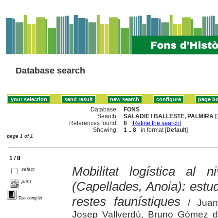
Database search
Database:
FONS
Search:
SALADIE I BALLESTE, PALMIRA [
References found:
8
[
Refine the search
]
Showing:
1 .. 8
in format [
Default
]
page 1 of 1
1 / 8
Mobilitat logística al 
select
print
(Capellades, Anoia): estud
restes faunístiques
Text complet
/ Juan 
Josep Vallverdú, Bruno Gómez d