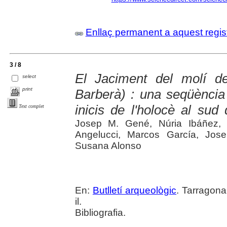
Enllaç permanent a aquest regis
3 / 8
El Jaciment del molí d
select
print
Barberà) : una seqüència d
inicis de l'holocè al sud
Text complet
Josep M. Gené, Núria Ibáñez, P
Angelucci, Marcos García, Jose
Susana Alonso
En:
Butlletí arqueològic
. Tarragona
il.
Bibliografia.