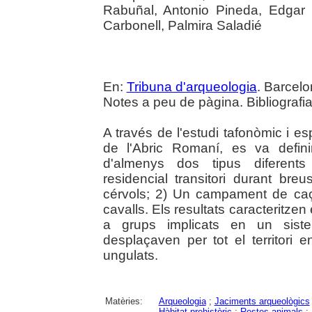
Rabuñal, Antonio Pineda, Edgar
Carbonell, Palmira Saladié
En:
Tribuna d'arqueologia
. Barcelo
Notes a peu de pàgina. Bibliografia
A través de l'estudi tafonòmic i esp
de l'Abric Romaní, es va defini
d'almenys dos tipus diferent
residencial transitori durant bre
cérvols; 2) Un campament de caç
cavalls. Els resultats caracteritze
a grups implicats en un siste
desplaçaven per tot el territori e
ungulats.
Matèries:
Arqueologia
;
Jaciments arqueològics
Hàbitat prehistòric
;
Restes animals
;