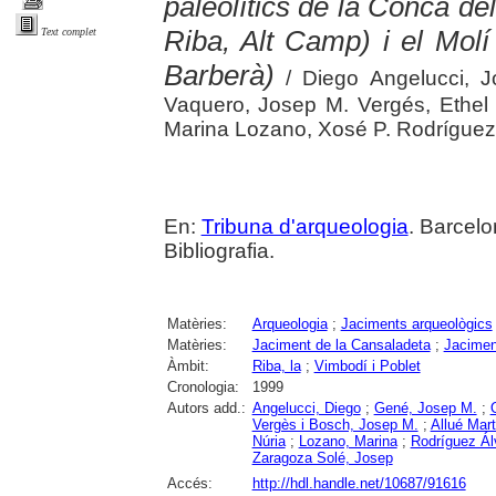
paleolítics de la Conca del
Riba, Alt Camp) i el Mol
Text complet
Barberà)
/ Diego Angelucci, J
Vaquero, Josep M. Vergés, Ethel 
Marina Lozano, Xosé P. Rodríguez
En:
Tribuna d'arqueologia
. Barcelo
Bibliografia.
Matèries:
Arqueologia
;
Jaciments arqueològics
Matèries:
Jaciment de la Cansaladeta
;
Jacimen
Àmbit:
Riba, la
;
Vimbodí i Poblet
Cronologia:
1999
Autors add.:
Angelucci, Diego
;
Gené, Josep M.
;
Vergès i Bosch, Josep M.
;
Allué Mart
Núria
;
Lozano, Marina
;
Rodríguez Ál
Zaragoza Solé, Josep
Accés:
http://hdl.handle.net/10687/91616