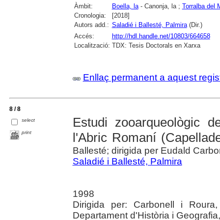
Àmbit:
Boella, la
- Canonja, la ;
Torralba del 
Cronologia:
[2018]
Autors add.:
Saladié i Ballesté, Palmira
(Dir.)
Accés:
http://hdl.handle.net/10803/664658
Localització:
TDX: Tesis Doctorals en Xarxa
Enllaç permanent a aquest regis
8 / 8
Estudi zooarqueològic de
select
print
l'Abric Romaní (Capellad
Ballesté; dirigida per Eudald Carbo
Saladié i Ballesté, Palmira
1998
Dirigida per: Carbonell i Roura, 
Departament d'Història i Geografia