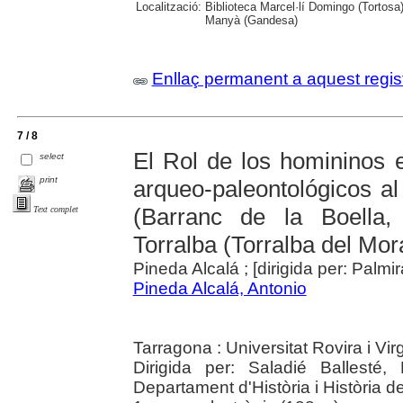
Localització:
Biblioteca Marcel·lí Domingo (Tortosa
Manyà (Gandesa)
Enllaç permanent a aquest regis
7 / 8
El Rol de los homininos 
select
print
arqueo-paleontológicos al 
(Barranc de la Boella,
Text complet
Torralba (Torralba del Mora
Pineda Alcalá ; [dirigida per: Palmi
Pineda Alcalá, Antonio
Tarragona : Universitat Rovira i Virg
Dirigida per: Saladié Ballesté, P
Departament d'Història i Història de