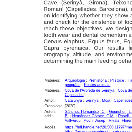
Cave (Serinyà, Girona), Teixon
Romaní (Capellades, Barcelona), a
on identifying whether they show a 
and check for the existence of loc
reach these objectives, we desig
tooth wear and dental cementum an
Cervus elaphus, Equus ferus, Eq
Capra pyrenaica. Our results fir
orography, altitude, and environm
determining the main feeding behav
Matèries:
Arqueologia
;
Prehistòria
;
Plistocè
;
Hà
geogràfic
;
Restes animals
Matèries:
Cova de l'Arbreda de Serinyà
;
Cova de
Capellades
Àmbit:
Catalunya
;
Serinyà
;
Moià
;
Capellade
Cronologia:
[2020]
Autors
Sánchez-Hernández, C.
;
Gourichon, L.
add.:
B.
;
Hernández-Gómez, C.M.
;
Rosell, 
Vallverdú i Poch, Josep
;
Rivals, Floren
Accés:
https://hdl.handle.net/20.500.11797/im
https://www.sciencedirect.com/science