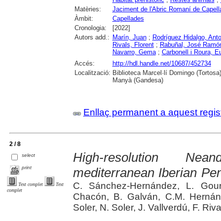
Matèries:
Jaciment de l'Abric Romaní de Capel
Àmbit:
Capellades
Cronologia:
[2022]
Autors add.:
Marín, Juan
;
Rodríguez Hidalgo, Anto
Rivals, Florent
;
Rabuñal, José Ramó
Navarro, Gema
;
Carbonell i Roura, E
Accés:
http://hdl.handle.net/10687/452734
Localització:
Biblioteca Marcel·lí Domingo (Tortosa
Manyà (Gandesa)
Enllaç permanent a aquest regis
2 / 8
High-resolution Nean
select
print
mediterranean Iberian Peni
C. Sánchez-Hernández, L. Gouri
Text complet
Text
complet
Chacón, B. Galván, C.M. Hernánd
Soler, N. Soler, J. Vallverdú, F. Riva