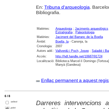
En:
Tribuna d'arqueologia
. Barcelo
Bibliografia.
Matèries:
Arqueologia
;
Jaciments arqueològics
Estratigrafia
;
Paleontologia
Matèries:
Jaciment del Barranc de la Boella
Àmbit:
Boella, la
- Canonja, la
Cronologia:
2007
Autors add.:
Vallverdú i Poch, Josep
;
Saladié i Ba
Accés:
http://hdl.handle.net/10687/91724
Localització:
Biblioteca Marcel·lí Domingo (Tortosa
Manyà (Gandesa)
Enllaç permanent a aquest regis
6 / 8
Darreres intervencions 
select
print