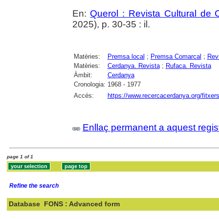
En:
Querol : Revista Cultural de
2025), p. 30-35 : il.
Matèries:
Premsa local
;
Premsa Comarcal
;
Rev
Matèries:
Cerdanya. Revista
;
Rufaca. Revista
Àmbit:
Cerdanya
Cronologia:
1968 - 1977
Accés:
https://www.recercacerdanya.org/fitxers
Enllaç permanent a aquest regis
page 1 of 1
Refine the search
Database
FONS : Advanced form