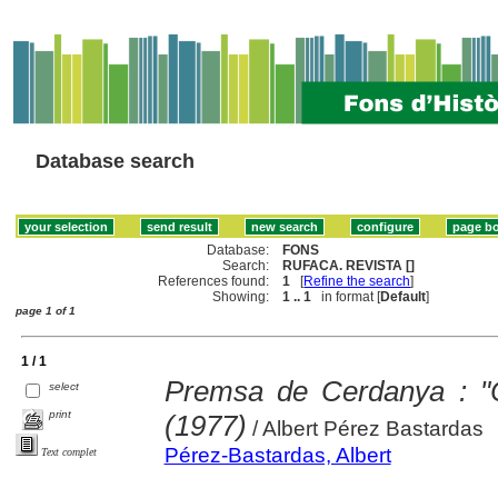
Database search
Database:
FONS
Search:
RUFACA. REVISTA []
References found:
1
[
Refine the search
]
Showing:
1 .. 1
in format [
Default
]
page 1 of 1
1 / 1
Premsa de Cerdanya : "C
select
print
(1977)
/ Albert Pérez Bastardas
Pérez-Bastardas, Albert
Text complet