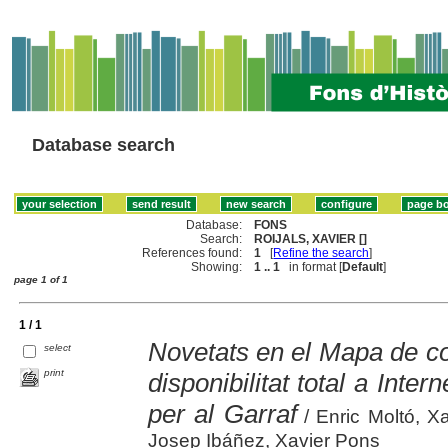
Database search
Database:
FONS
Search:
ROIJALS, XAVIER []
References found:
1
[
Refine the search
]
Showing:
1 .. 1
in format [
Default
]
page 1 of 1
1 / 1
Novetats en el Mapa de co
select
print
disponibilitat total a Inter
per al Garraf
/ Enric Moltó, Xa
Josep Ibáñez, Xavier Pons