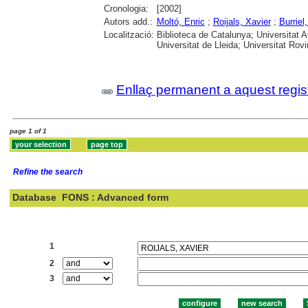
Cronologia:
[2002]
Autors add.:
Moltó, Enric
;
Roijals, Xavier
;
Burriel
Localització:
Biblioteca de Catalunya; Universitat 
Universitat de Lleida; Universitat Rovir
Enllaç permanent a aquest regis
page 1 of 1
Refine the search
Database
FONS : Advanced form
Search:
1
2
3