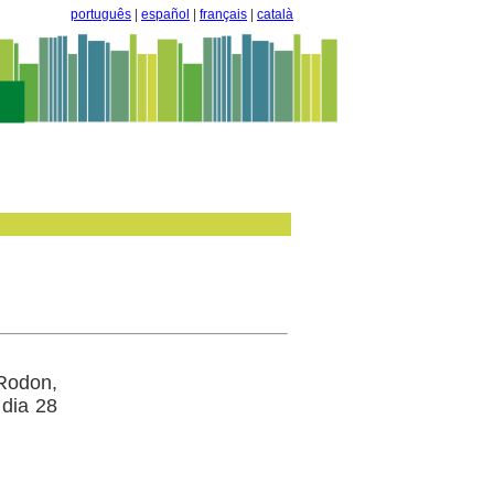
português
|
español
|
français
|
català
Rodon,
 dia 28