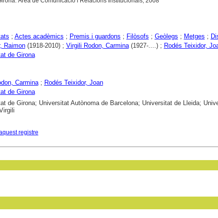
 Girona. Àrea de Comunicació i Relacions Institucionals, 2008
tats
;
Actes acadèmics
;
Premis i guardons
;
Filòsofs
;
Geòlegs
;
Metges
;
Di
r, Raimon
(1918-2010) ;
Virgili Rodon, Carmina
(1927-....) ;
Rodés Teixidor, Jo
tat de Girona
Rodon, Carmina
;
Rodés Teixidor, Joan
tat de Girona
tat de Girona; Universitat Autònoma de Barcelona; Universitat de Lleida; Unive
irgili
aquest registre