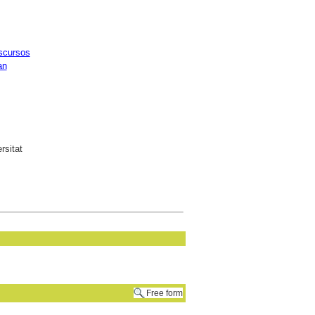
scursos
an
rsitat
Free form