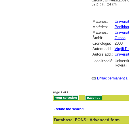
Girona : Universitat de
52 p. : il. ; 24 cm
Matèries:
Universi
Matèries:
Panikka
Matèries:
Universi
Àmbit:
Girona
Cronologia:
2008
Autors add.:
Virgili 
Autors add.:
Universi
Localització:
Universi
Rovira i V
Enllaç permanent a 
page 1 of 1
Refine the search
Database
FONS : Advanced form