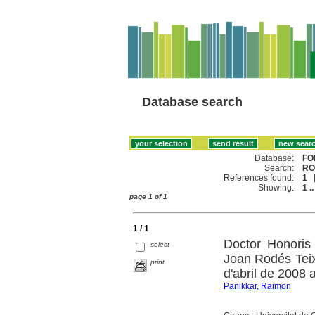
Database search
Database:
FO
Search:
RO
References found:
1
Showing:
1 ..
page 1 of 1
1 / 1
Doctor Honoris
select
Joan Rodés Teixi
print
d'abril de 2008 
Panikkar, Raimon