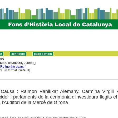
NS
DES TEIXIDOR, JOAN []
[
Refine the search
]
 1
in format [
Default
]
 Causa : Raimon Panikkar Alemany, Carmina Virgili 
dor : parlaments de la cerimònia d'investidura llegits el
a l'Auditori de la Mercè de Girona