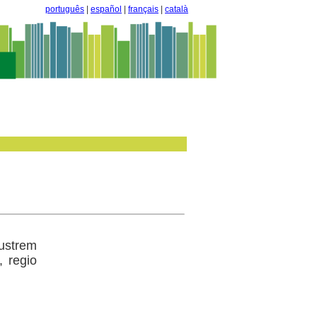
português
|
español
|
français
|
català
ustrem
, regio