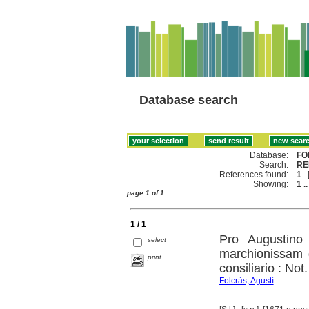
Database search
Database:
FO
Search:
RE
References found:
1
Showing:
1 ..
page 1 of 1
1 / 1
Pro Augustino 
select
marchionissam d
print
consiliario : Not
Folcràs, Agustí