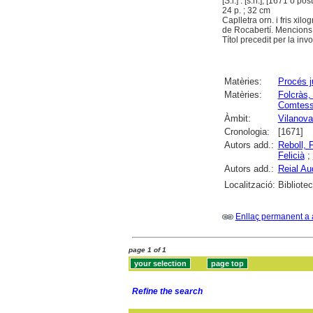
[S.l.] : [s.n.], [1671 o post
24 p. ; 32 cm
Caplletra orn. i fris xilo
de Rocabertí. Mencions d
Títol precedit per la inv
Matèries:
Procés j
Matèries:
Folcràs,
Comtess
Àmbit:
Vilanova
Cronologia:
[1671]
Autors add.:
Reboll, 
Felicià
;
Autors add.:
Reial Au
Localització:
Bibliote
Enllaç permanent a 
page 1 of 1
Refine the search