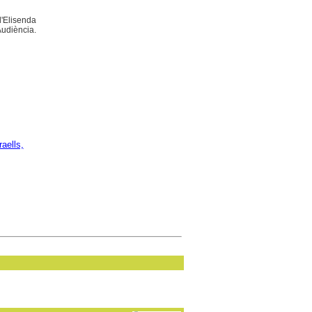
 d'Elisenda
Audiència.
aells,