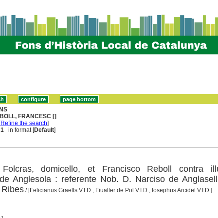
NS
BOLL, FRANCESC []
[
Refine the search
]
 1
in format [
Default
]
Folcras, domicello, et Francisco Reboll contra ill
e Anglesola : referente Nob. D. Narciso de Anglasell
. Ribes
/ [Felicianus Graells V.I.D., Fiualler de Pol V.I.D., Iosephus Arcidet V.I.D.]