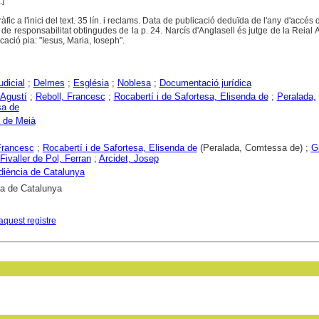
.]
gràfic a l'inici del text. 35 lín. i reclams. Data de publicació deduïda de l'any d'accés
e responsabilitat obtingudes de la p. 24. Narcís d'Anglasell és jutge de la Reial 
ocació pia: "Iesus, Maria, Ioseph".
udicial
;
Delmes
;
Església
;
Noblesa
;
Documentació jurídica
 Agustí
;
Reboll, Francesc
;
Rocabertí i de Safortesa, Elisenda de
;
Peralada,
a de
 de Meià
Francesc
;
Rocabertí i de Safortesa, Elisenda de
(Peralada, Comtessa de) ;
Gr
Fivaller de Pol, Ferran
;
Arcidet, Josep
diència de Catalunya
ca de Catalunya
aquest registre