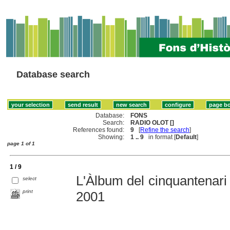
Database search
Database:
FONS
Search:
RADIO OLOT []
References found:
9
[
Refine the search
]
Showing:
1 .. 9
in format [
Default
]
page 1 of 1
1 / 9
L'Àlbum del cinquantenari 
select
print
2001