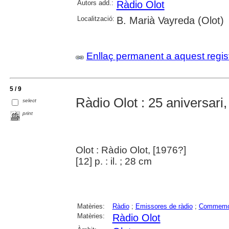
Autors add.:
Ràdio Olot
Localització:
B. Marià Vayreda (Olot)
Enllaç permanent a aquest regis
5 / 9
Ràdio Olot : 25 aniversari
select
print
Olot : Ràdio Olot, [1976?]
[12] p. : il. ; 28 cm
Matèries:
Ràdio
;
Emissores de ràdio
;
Commemo
Matèries:
Ràdio Olot