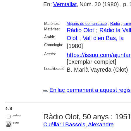
En:
Verntallat
, Núm. 20 (1980) , p.
Matèries:
Mitjans de comunicació
;
Ràdio
;
Emis
Matèries:
Ràdio Olot
;
Ràdio la Vall
Àmbit:
Olot
;
Vall d'en Bas, la
Cronologia:
[1980]
Accés:
https://issuu.com/ajunt
[exemplar complet]
Localització:
B. Marià Vayreda (Olot)
Enllaç permanent a aquest regis
9 / 9
Ràdio Olot, 50 anys : 195
select
print
Cuéllar i Bassols, Alexandre