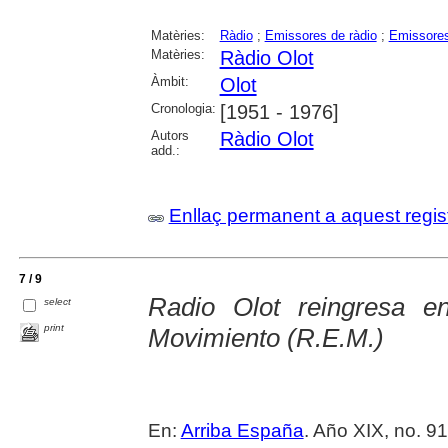
Matèries:
Ràdio
;
Emissores de ràdio
;
Emissores
Matèries:
Ràdio Olot
Àmbit:
Olot
Cronologia:
[1951 - 1976]
Autors
Ràdio Olot
add.:
Enllaç permanent a aquest regis
7 / 9
Radio Olot reingresa 
select
print
Movimiento (R.E.M.)
En:
Arriba España
. Año XIX, no. 91