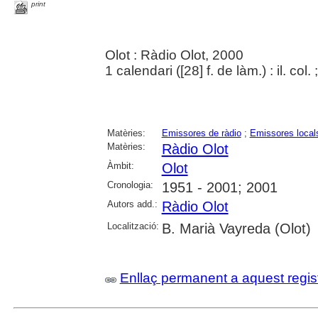
print
Olot : Ràdio Olot, 2000
1 calendari ([28] f. de làm.) : il. col.
Matèries:
Emissores de ràdio
;
Emissores local
Matèries:
Ràdio Olot
Àmbit:
Olot
Cronologia:
1951 - 2001; 2001
Autors add.:
Ràdio Olot
Localització:
B. Marià Vayreda (Olot)
Enllaç permanent a aquest regis