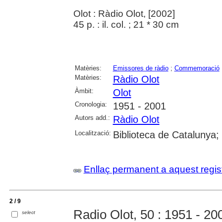
Olot : Ràdio Olot, [2002]
45 p. : il. col. ; 21 * 30 cm
Matèries:
Emissores de ràdio
;
Commemoració
Matèries:
Ràdio Olot
Àmbit:
Olot
Cronologia:
1951 - 2001
Autors add.:
Ràdio Olot
Localització:
Biblioteca de Catalunya;
Enllaç permanent a aquest regis
2 / 9
Radio Olot, 50 : 1951 - 20
select