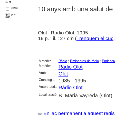
3 / 9
10 anys amb una salut de 
select
print
Olot : Ràdio Olot, 1995
19 p. : il. ; 27 cm (
Trenquem el cuc
Matèries:
Ràdio
;
Emissores de ràdio
;
Emissore
Matèries:
Ràdio Olot
Àmbit:
Olot
Cronologia:
1985 - 1995
Autors add.:
Ràdio Olot
Localització:
B. Marià Vayreda (Olot)
Enllaç permanent a aquest regis