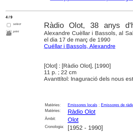
4 / 9
Ràdio Olot, 38 anys d'h
select
print
Alexandre Cuèllar i Bassols, al Sa
el dia 17 de març de 1990
Cuéllar i Bassols, Alexandre
[Olot] : [Ràdio Olot], [1990]
11 p. ; 22 cm
Avanttítol: Inaguració dels nous es
Matèries:
Emissores locals
;
Emissores de ràdi
Matèries:
Ràdio Olot
Àmbit:
Olot
Cronologia:
[1952 - 1990]