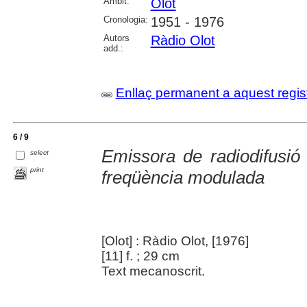
Àmbit:
Olot
Cronologia:
1951 - 1976
Autors
Ràdio Olot
add.:
Enllaç permanent a aquest regis
6 / 9
Emissora de radiodifusió
select
print
freqüència modulada
[Olot] : Ràdio Olot, [1976]
[11] f. ; 29 cm
Text mecanoscrit.