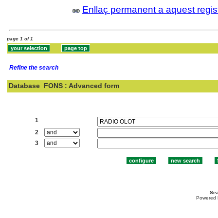
Enllaç permanent a aquest regis
page 1 of 1
Refine the search
Database
FONS : Advanced form
Search:
1
2
3
Sea
Powered