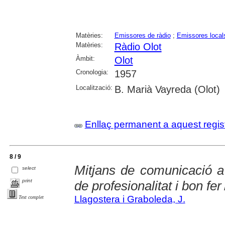
Matèries:
Emissores de ràdio
;
Emissores local
Matèries:
Ràdio Olot
Àmbit:
Olot
Cronologia:
1957
Localització:
B. Marià Vayreda (Olot)
Enllaç permanent a aquest regis
8 / 9
Mitjans de comunicació a
select
print
de profesionalitat i bon fer
Llagostera i Graboleda, J.
Text complet