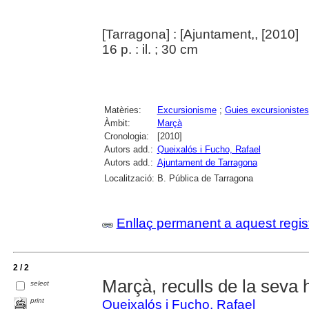
[Tarragona] : [Ajuntament,, [2010]
16 p. : il. ; 30 cm
Matèries:
Excursionisme
;
Guies excursionistes
Àmbit:
Marçà
Cronologia:
[2010]
Autors add.:
Queixalós i Fucho, Rafael
Autors add.:
Ajuntament de Tarragona
Localització:
B. Pública de Tarragona
Enllaç permanent a aquest regis
2 / 2
Marçà, reculls de la seva h
select
print
Queixalós i Fucho, Rafael