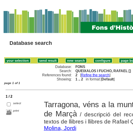
Database search
Database:
FONS
Search:
QUEIXALOS I FUCHO, RAFAEL []
References found:
2
[
Refine the search
]
Showing:
1 .. 2
in format [
Default
]
page 1 of 1
1 / 2
Tarragona, véns a la munta
select
print
de Marçà
/ descripció del reco
textos de llibres i llibres de Rafael Q
Molina, Jordi