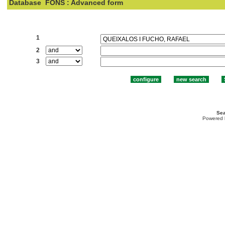
Database
FONS : Advanced form
Search:
1
2
3
Sea
Powered