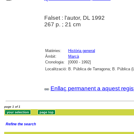
Falset : l'autor, DL 1992
267 p. ; 21 cm
Matèries:
Història general
Àmbit:
Marçà
Cronologia:
[0000 - 1992]
Localització:
B. Pública de Tarragona; B. Pública 
Enllaç permanent a aquest regis
page 1 of 1
Refine the search