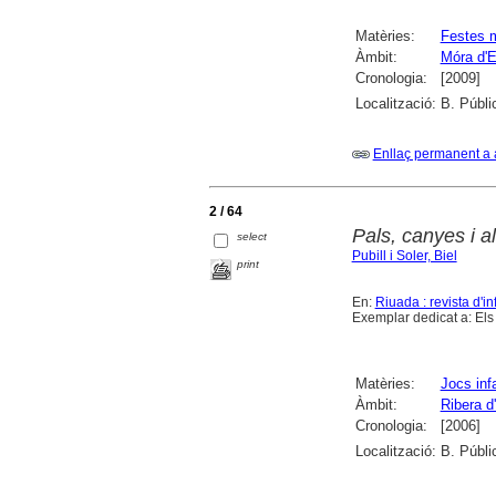
Matèries:
Festes 
Àmbit:
Móra d'E
Cronologia:
[2009]
Localització:
B. Públi
Enllaç permanent a 
2 / 64
Pals, canyes i a
select
Pubill i Soler, Biel
print
En:
Riuada : revista d'in
Exemplar dedicat a: Els 
Matèries:
Jocs infa
Àmbit:
Ribera d
Cronologia:
[2006]
Localització:
B. Públi