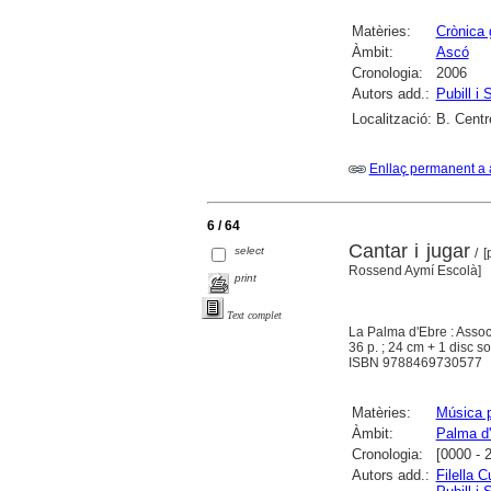
Matèries:
Crònica 
Àmbit:
Ascó
Cronologia:
2006
Autors add.:
Pubill i 
Localització:
B. Centr
Enllaç permanent a 
6 / 64
Cantar i jugar
select
/ [
Rossend Aymí Escolà]
print
Text complet
La Palma d'Ebre : Assoc
36 p. ; 24 cm + 1 disc s
ISBN 9788469730577
Matèries:
Música p
Àmbit:
Palma d'
Cronologia:
[0000 - 
Autors add.:
Filella 