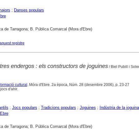
majors
;
Danses populars
bre
ca de Tarragona; B. Pública Comarcal (Mora d'Ebre)
aquest registre
ltres endergos : els constructors de joguines
/ Biel Pubill i Sole
formació cultural
. Móra d'Ebre. 2a època, Núm. 28 (desembre 2006), p. 23-27
jocs d'ahir.
ntils
;
Jocs populars
;
Tradicions populars
;
Joguines
;
Indústria de la joguina
'Ebre
ca de Tarragona; B. Pública Comarcal (Mora d'Ebre)