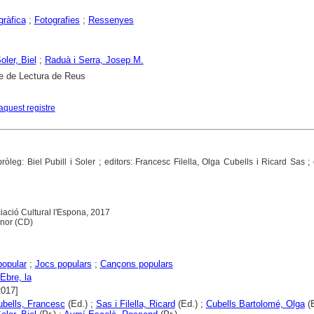
gràfica
;
Fotografies
;
Ressenyes
Soler, Biel
;
Raduà i Serra, Josep M.
e de Lectura de Reus
aquest registre
pròleg: Biel Pubill i Soler ; editors: Francesc Filella, Olga Cubells i Ricard Sas ;
iació Cultural l'Espona, 2017
onor (CD)
opular
;
Jocs populars
;
Cançons populars
Ebre, la
2017]
Cubells, Francesc
(Ed.) ;
Sas i Filella, Ricard
(Ed.) ;
Cubells Bartolomé, Olga
(E