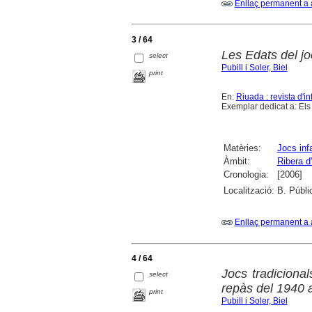
Enllaç permanent a 
3 / 64
Les Edats del jo
select
Pubill i Soler, Biel
print
En:
Riuada : revista d'in
Exemplar dedicat a: Els 
Matèries:
Jocs infa
Àmbit:
Ribera d
Cronologia:
[2006]
Localització:
B. Públi
Enllaç permanent a 
4 / 64
Jocs tradiciona
select
repàs del 1940 
print
Pubill i Soler, Biel