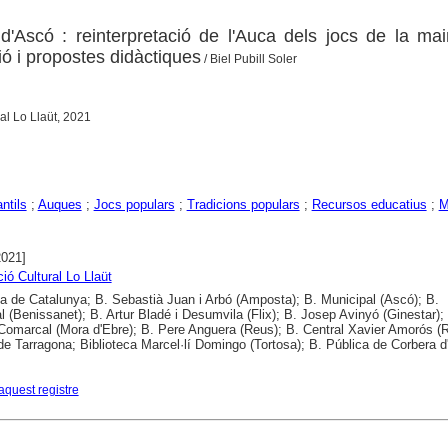
d'Ascó : reinterpretació de l'Auca dels jocs de la ma
ció i propostes didàctiques
/ Biel Pubill Soler
al Lo Llaüt, 2021
ntils
;
Auques
;
Jocs populars
;
Tradicions populars
;
Recursos educatius
;
M
2021]
ió Cultural Lo Llaüt
ca de Catalunya; B. Sebastià Juan i Arbó (Amposta); B. Municipal (Ascó); B.
l (Benissanet); B. Artur Bladé i Desumvila (Flix); B. Josep Avinyó (Ginestar);
Comarcal (Mora d'Ebre); B. Pere Anguera (Reus); B. Central Xavier Amorós (R
de Tarragona; Biblioteca Marcel·lí Domingo (Tortosa); B. Pública de Corbera d
aquest registre