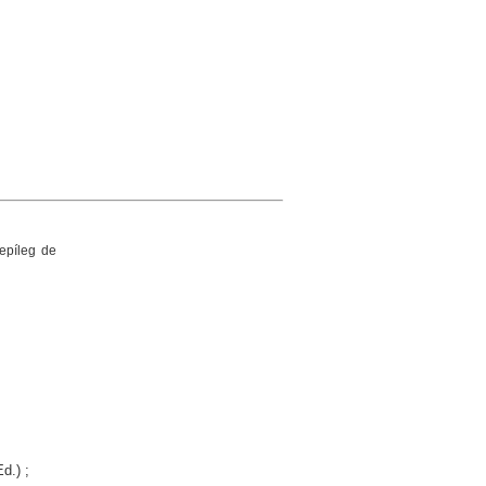
 epíleg de
d.) ;