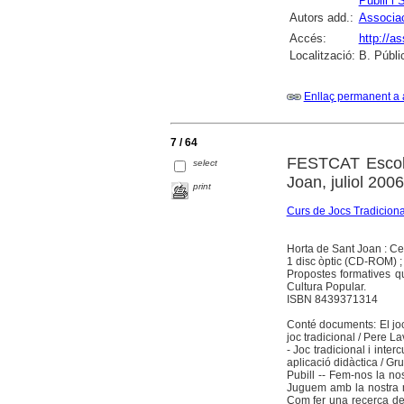
Pubill i 
Autors add.:
Associac
Accés:
http://a
Localització:
B. Públi
Enllaç permanent a 
7 / 64
FESTCAT Escola
select
Joan, juliol 2006
print
Curs de Jocs Tradiciona
Horta de Sant Joan : Ce
1 disc òptic (CD-ROM) ;
Propostes formatives qu
Cultura Popular.
ISBN 8439371314
Conté documents: El joc 
joc tradicional / Pere La
- Joc tradicional i inter
aplicació didàctica / Gr
Pubill -- Fem-nos la nos
Juguem amb la nostra ma
Com fer una recerca de j