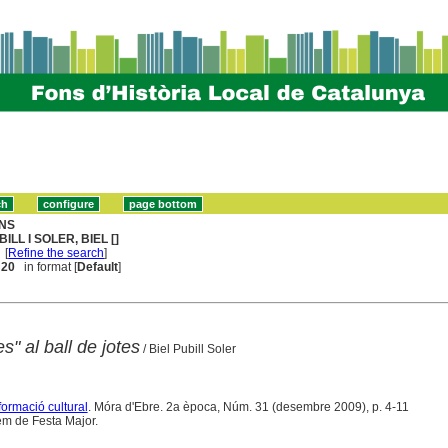
NS
BILL I SOLER, BIEL []
[
Refine the search
]
. 20
in format [
Default
]
s" al ball de jotes
/ Biel Pubill Soler
formació cultural
. Móra d'Ebre. 2a època, Núm. 31 (desembre 2009), p. 4-11
em de Festa Major.