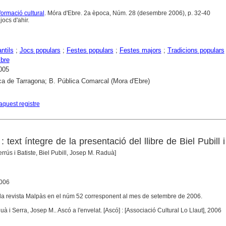
formació cultural
. Móra d'Ebre. 2a època, Núm. 28 (desembre 2006), p. 32-40
jocs d'ahir.
ntils
;
Jocs populars
;
Festes populars
;
Festes majors
;
Tradicions populars
bre
005
ca de Tarragona; B. Pública Comarcal (Mora d'Ebre)
aquest registre
: text íntegre de la presentació del llibre de Biel Pubill 
errús i Batiste, Biel Pubill, Josep M. Raduà]
2006
at la revista Malpàs en el núm 52 corresponent al mes de setembre de 2006.
aduà i Serra, Josep M.. Ascó a l'envelat. [Ascó] : [Associació Cultural Lo Llaut], 2006