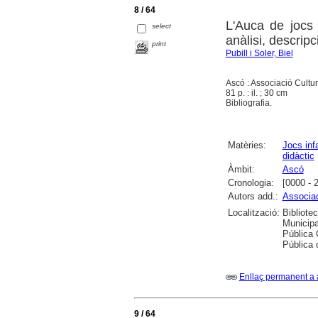
8 / 64
L'Auca de jocs 
select
anàlisi, descrip
print
Pubill i Soler, Biel
Ascó : Associació Cultur
81 p. : il. ; 30 cm
Bibliografia.
Matèries:
Jocs infa
didàctic
Àmbit:
Ascó
Cronologia:
[0000 - 
Autors add.:
Associac
Localització:
Bibliote
Municipa
Pública 
Pública 
Enllaç permanent a 
9 / 64