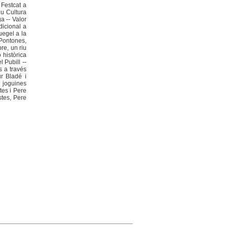
 Festcat a
eu Cultura
a -- Valor
adicional a
uegel a la
 Pontones,
bre, un riu
 històrica
 Pubill --
s a través
ur Bladé i
 joguines
tes i Pere
ostes, Pere