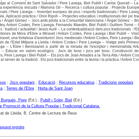
atge al Convent de Sant Salvador / Pere Lavega, Biel Pubill i Carme Queralt -- La
 experiència viscuda / Mariona Gil -- Recerca i cultura popular : Projecte Europ
nals / Pere Lavega -- Inventari europeu de jocs i esports tradicionals / Pere Laveg
la. Aplicació pràctica / Oriol Ripoll -- Projectes educatius i institucionals del joc tr
 / Ángel Gómez -- Jocs amb pilota a la Comunitat Valenciana / Àngel Gómez -- Br
tey, Antoni Costes, Pere Lavega, Fernando Maestro, Biel Pubill i Guillem Torné --
 : tradició i actualitat / Jesús Auré -- La contextualització dels jocs tradicionals : l'E
tones de Móra d'Ebre a Miravet / Antoni Costes, Pere Lavega i Biel Pubill -- Visió
Miravet, una fortalesa d'aventures! Jocs medievals / Antoni Costes, Pere Lavega i Biel
ls de l'Edat Mitjana a Lleida / Antoni Costes i Pere Lavega -- Viatge pels Pirineu
ega -- L'Ebre i Benissanet a partir de la mirada de l'escriptor i memorialista Art
l -- Educar en valors ecològics : Jocs de bosc i jocs pel bosc. Construcció de
, Pere Lavega i Biel Pubill -- Els jocs de Joan Amades a la Terra Alta / Antoni Cos
l servei de la tradició : Els jocs tradicionals entre la teoria i la pràctica / Antoni C
sos
;
Jocs populars
;
Educació
;
Recursos educatius
;
Tradicions populars
ya
;
Terres de l'Ebre
;
Horta de Sant Joan
 Burgués, Pere
(Ed.) ;
Pubill i Soler, Biel
(Ed.)
e Promoció de la Cultura Popular i Tradicional Catalana.
tat de Lleida; B. Centre de Lectura de Reus
aquest registre