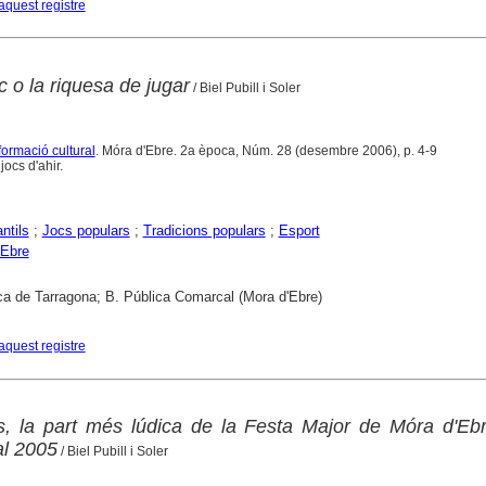
aquest registre
c o la riquesa de jugar
/ Biel Pubill i Soler
formació cultural
. Móra d'Ebre. 2a època, Núm. 28 (desembre 2006), p. 4-9
jocs d'ahir.
ntils
;
Jocs populars
;
Tradicions populars
;
Esport
'Ebre
ca de Tarragona; B. Pública Comarcal (Mora d'Ebre)
aquest registre
ls, la part més lúdica de la Festa Major de Móra d'Eb
al 2005
/ Biel Pubill i Soler