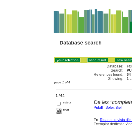
Database search
Database:
FO
Search:
PU
References found:
64
Showing:
1 .
page 1 of 4
1 / 64
De les "complete
select
Pubill i Soler, Biel
print
En:
Riuada : revista d'in
Exemplar dedicat a: An