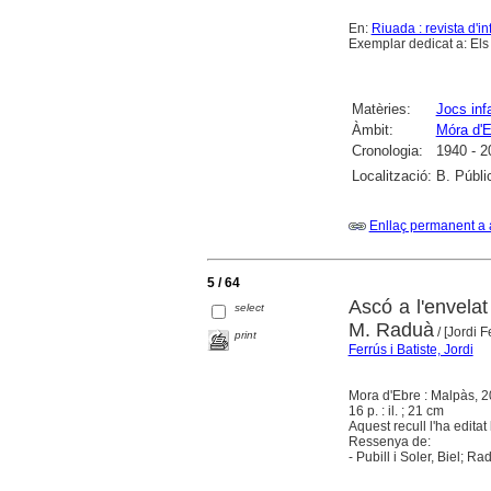
En:
Riuada : revista d'in
Exemplar dedicat a: Els 
Matèries:
Jocs infa
Àmbit:
Móra d'E
Cronologia:
1940 - 2
Localització:
B. Públi
Enllaç permanent a 
5 / 64
Ascó a l'envelat 
select
M. Raduà
/ [Jordi F
print
Ferrús i Batiste, Jordi
Mora d'Ebre : Malpàs, 
16 p. : il. ; 21 cm
Aquest recull l'ha edit
Ressenya de:
- Pubill i Soler, Biel; R