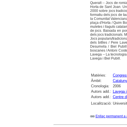
Queralt -- Jocs de romi
Horta de Sant Joan. Una
2000 sobre jocs tradicio
formatiu dels jocs de tau
la Comunitat Valenciana
plaça d'Horta / Quim Bo
muletes i llaguts catalans
de jocs. Baixada en pon
dels jocs tradicionals. 
Jocs populars/tradiciona
dels bitlles / Pere Lav
Desumvila / Biel Pubil
boscanes / Antoni Costes
Lavega -- La tecnologia a
Lavega i Biel Pubill.
Matèries:
Congres
Àmbit:
Catalun
Cronologia:
2006
Autors add.:
Lavega i
Autors add.:
Centre d
Localització:
Universi
Enllaç permanent a 