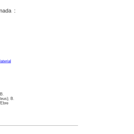
inada :
aterial
 B.
eus); B.
'Ebre