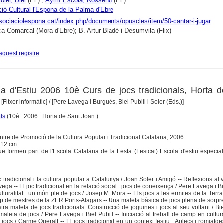
Soler, Biel
(Pr.) ;
Aymí Escolà, Rossend
(Pr.)
ió Cultural l'Espona de la Palma d'Ebre
ssociaciolespona.cat/index.php/documents/opuscles/item/50-cantar-i-jugar
ca Comarcal (Mora d'Ebre); B. Artur Bladé i Desumvila (Flix)
aquest registre
 d'Estiu 2006 10è Curs de jocs tradicionals, Horta d
[Fitxer informàtic]
/ [Pere Lavega i Burgués, Biel Pubill i Soler (Eds.)]
ls
(10è : 2006 : Horta de Sant Joan )
ntre de Promoció de la Cultura Popular i Tradicional Catalana, 2006
 12 cm
e formen part de l'Escola Catalana de la Festa (Festcat) Escola d'estiu especia
tradicional i la cultura popular a Catalunya / Joan Soler i Amigó -- Reflexions al v
vega -- El joc tradicional en la relació social : jocs de coneixença / Pere Lavega i Bi
culturalitat : un món ple de jocs / Josep M. Mora -- Els jocs a les ermites de la Terra
up de mestres de la ZER Ports-Alagars -- Una maleta bàsica de jocs plena de sorpre
tra maleta de jocs tradicionals. Construcció de joguines i jocs al seu voltant / Biel
leta de jocs / Pere Lavega i Biel Pubill -- Iniciació al treball de camp en cultur
ocs / Carme Queralt -- El jocs tradicional en un context festiu : Aplecs i romiatg