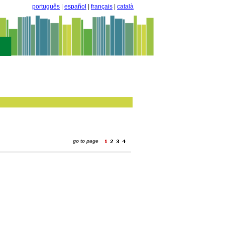
português
|
español
|
français
|
català
go to page