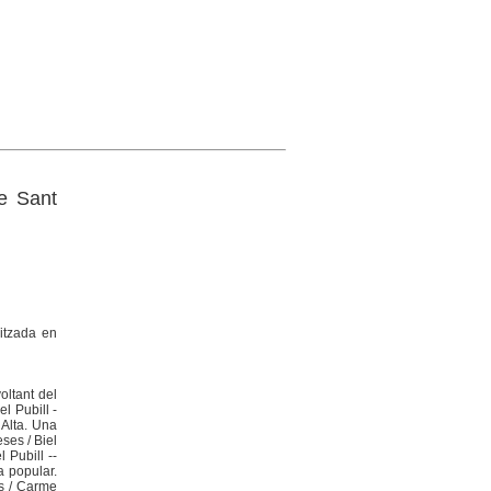
e Sant
litzada en
oltant del
el Pubill -
 Alta. Una
ses / Biel
 Pubill --
a popular.
es / Carme