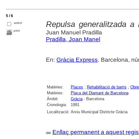
5 / 6
Repulsa generalitzada a
select
print
Juan Manuel Pradilla
Pradilla, Joan Manel
En:
Gràcia Express
. Barcelona, núm
Matèries:
Places
;
Rehabilitació de barris
;
Obre
Matèries:
Plaça del Diamant de Barcelona
Àmbit:
Gràcia
- Barcelona
Cronologia:
1991
Localització:
Arxiu Municipal Districte Gràcia
Enllaç permanent a aquest regis