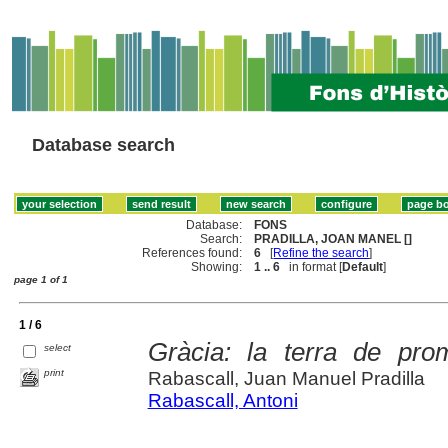
Database search
Database:
FONS
Search:
PRADILLA, JOAN MANEL []
References found:
6
[
Refine the search
]
Showing:
1 .. 6
in format [
Default
]
page 1 of 1
1 / 6
Gràcia: la terra de pro
select
print
Rabascall, Juan Manuel Pradilla
Rabascall, Antoni