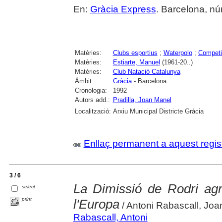
En:
Gràcia Express
. Barcelona, núm
Matèries:
Clubs esportius
;
Waterpolo
;
Competi
Matèries:
Estiarte, Manuel
(1961-20..)
Matèries:
Club Natació Catalunya
Àmbit:
Gràcia
- Barcelona
Cronologia:
1992
Autors add.:
Pradilla, Joan Manel
Localització:
Arxiu Municipal Districte Gràcia
Enllaç permanent a aquest regis
3 / 6
La Dimissió de Rodri agr
select
print
l'Europa
/ Antoni Rabascall, Joan
Rabascall, Antoni