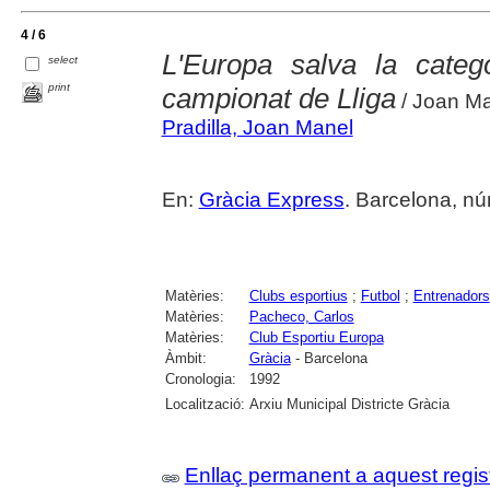
4 / 6
L'Europa salva la catego
select
print
campionat de Lliga
/ Joan Ma
Pradilla, Joan Manel
En:
Gràcia Express
. Barcelona, nú
Matèries:
Clubs esportius
;
Futbol
;
Entrenadors
Matèries:
Pacheco, Carlos
Matèries:
Club Esportiu Europa
Àmbit:
Gràcia
- Barcelona
Cronologia:
1992
Localització:
Arxiu Municipal Districte Gràcia
Enllaç permanent a aquest regis