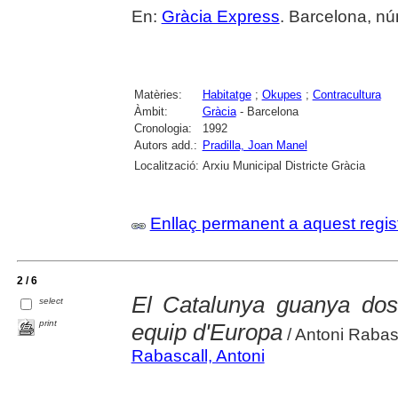
En:
Gràcia Express
. Barcelona, núm
Matèries:
Habitatge
;
Okupes
;
Contracultura
Àmbit:
Gràcia
- Barcelona
Cronologia:
1992
Autors add.:
Pradilla, Joan Manel
Localització:
Arxiu Municipal Districte Gràcia
Enllaç permanent a aquest regis
2 / 6
El Catalunya guanya dos 
select
print
equip d'Europa
/ Antoni Rabasc
Rabascall, Antoni