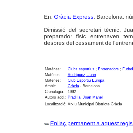
En:
Gràcia Express
. Barcelona, núm
Dimissió del secretari tècnic, 
preparador físic entrenaven te
després del cessament de l'entre
Matèries:
Clubs esportius
;
Entrenadors
;
Futbol
Matèries:
Rodríguez, Juan
Matèries:
Club Esportiu Europa
Àmbit:
Gràcia
- Barcelona
Cronologia:
1992
Autors add.:
Pradilla, Joan Manel
Localització:
Arxiu Municipal Districte Gràcia
Enllaç permanent a aquest regis