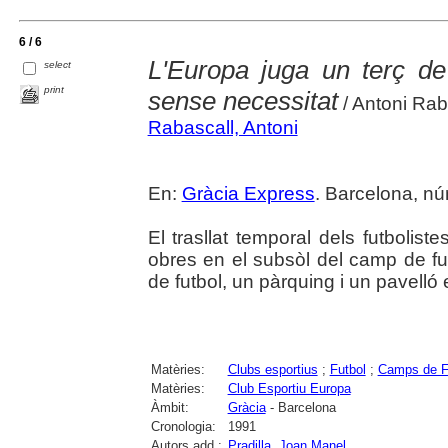
6 / 6
L'Europa juga un terç de
select
print
sense necessitat
/ Antoni Rab
Rabascall, Antoni
En:
Gràcia Express
. Barcelona, núm
El trasllat temporal dels futbolis
obres en el subsòl del camp de fu
de futbol, un pàrquing i un pavelló 
Matèries:
Clubs esportius
;
Futbol
;
Camps de F
Matèries:
Club Esportiu Europa
Àmbit:
Gràcia
- Barcelona
Cronologia:
1991
Autors add.:
Pradilla, Joan Manel