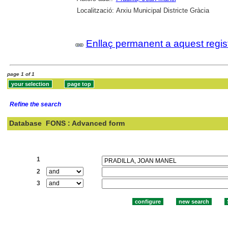
Localització:
Arxiu Municipal Districte Gràcia
Enllaç permanent a aquest regis
page 1 of 1
Refine the search
Database
FONS : Advanced form
Search:
1
2
3