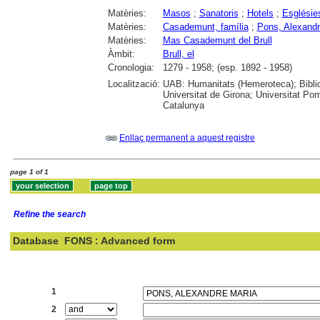
Matèries:
Masos
;
Sanatoris
;
Hotels
;
Esglésie
Matèries:
Casademunt, família
;
Pons, Alexandr
Matèries:
Mas Casademunt del Brull
Àmbit:
Brull, el
Cronologia:
1279 - 1958; (esp. 1892 - 1958)
Localització:
UAB: Humanitats (Hemeroteca); Biblio
Universitat de Girona; Universitat Pom
Catalunya
Enllaç permanent a aquest registre
page 1 of 1
Refine the search
Database
FONS : Advanced form
Search:
1
2