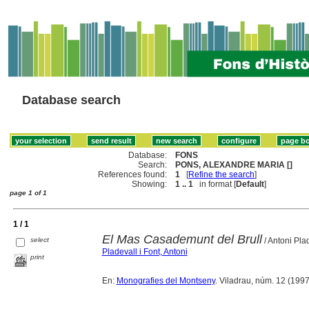
Database search
Database:
FONS
Search:
PONS, ALEXANDRE MARIA []
References found:
1
[
Refine the search
]
Showing:
1 .. 1
in format [
Default
]
page 1 of 1
1 / 1
El Mas Casademunt del Brull
select
/ Antoni Plad
Pladevall i Font, Antoni
print
En:
Monografies del Montseny
. Viladrau, núm. 12 (1997