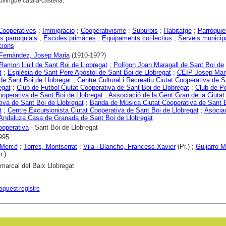
 bilingüe català-castellà.
Cooperatives
;
Immigració
;
Cooperativisme
;
Suburbis
;
Habitatge
;
Parròquie
s parroquials
;
Escoles primàries
;
Equipaments col·lectius
;
Serveis municip
cions
Fernàndez, Josep Maria
(1910-19??)
Ramon Llull de Sant Boi de Llobregat
;
Polígon Joan Maragall de Sant Boi de
t
;
Església de Sant Pere Apòstol de Sant Boi de Llobregat
;
CEIP Josep Mar
de Sant Boi de Llobregat
;
Centre Cultural i Recreatiu Ciutat Cooperativa de S
egat
;
Club de Futbol Ciutat Cooperativa de Sant Boi de Llobregat
;
Club de P
ooperativa de Sant Boi de Llobregat
;
Associació de la Gent Gran de la Ciutat
iva de Sant Boi de Llobregat
;
Banda de Música Ciutat Cooperativa de Sant 
t
;
Centre Excursionista Ciutat Cooperativa de Sant Boi de Llobregat
;
Asocia
 Andaluza Casa de Granada de Sant Boi de Llobregat
ooperativa
- Sant Boi de Llobregat
995
Mercè
;
Torres, Montserrat
;
Vila i Blanche, Francesc Xavier
(Pr.) ;
Guijarro M
r.)
marcal del Baix Llobregat
aquest registre