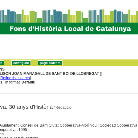
NS
LIGON JOAN MARAGALL DE SANT BOI DE LLOBREGAT []
[
Refine the search
]
 1
in format [
Default
]
va: 30 anys d'Història
/ Redacció
 Ajuntament. Consell de Barri Ciutat Cooperativa-Molí Nou : Sociedad Cooperativ
operativa, 1995
 cm