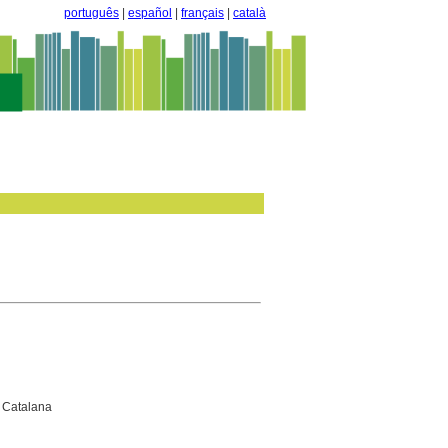
português
|
español
|
français
|
català
a Catalana