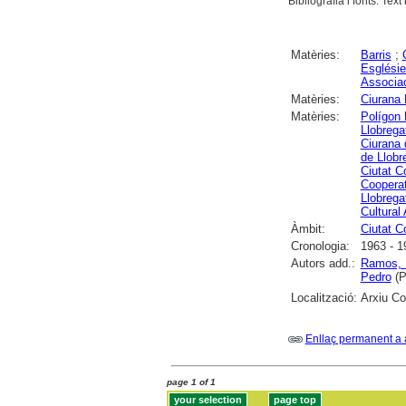
Bibliografia i fonts. Text
Matèries:
Barris
;
Esglésie
Associa
Matèries:
Ciurana 
Matèries:
Polígon 
Llobrega
Ciurana 
de Llobr
Ciutat C
Cooperat
Llobrega
Cultural
Àmbit:
Ciutat C
Cronologia:
1963 - 1
Autors add.:
Ramos, 
Pedro
(P
Localització:
Arxiu Co
Enllaç permanent a 
page 1 of 1