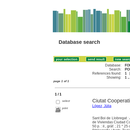
Database search
Database:
FO
Search:
PO
References found:
1
Showing:
1 ..
page 1 of 1
1 / 1
Ciutat Cooperati
select
López, Júlia
print
Sant Boi de Llobregat :
de Viviendas Ciudad Co
50 p. : il., gràf. ; 21 * 25