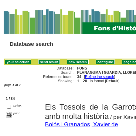
Database search
Database:
FONS
Search:
PLANAGUMA I GUARDIA, LLOREN
References found:
34
[
Refine the search
]
Showing:
1 .. 20
in format [
Default
]
page 1 of 2
1 / 34
Els Tossols de la Garrot
select
print
amb molta història
/ per Xavi
Bolós i Granados, Xavier de