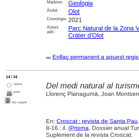
Matèries:
Geologia
Àmbit:
Olot
Cronologia:
2021
Autors
Parc Natural de la Zona V
add.:
Cràter d'Olot
Enllaç permanent a aquest regis
14 / 34
Del medi natural al turism
select
print
Llorenç Planagumà, Joan Montserrat
Text complet
En:
Croscat : revista de Santa Pau
8-16 : il. (
Prisma
. Dossier anual Tu
Suplement de la revista Croscat.