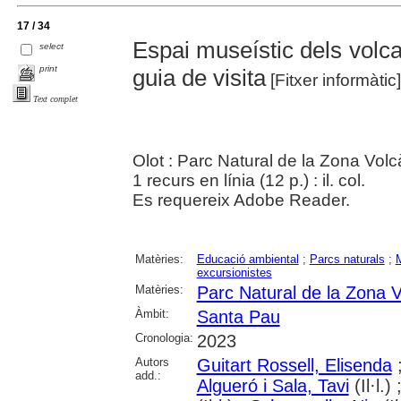
17 / 34
Espai museístic dels volca
select
print
guia de visita
[Fitxer informàtic]
Text complet
Olot : Parc Natural de la Zona Volc
1 recurs en línia (12 p.) : il. col.
Es requereix Adobe Reader.
Matèries:
Educació ambiental
;
Parcs naturals
;
excursionistes
Matèries:
Parc Natural de la Zona V
Àmbit:
Santa Pau
Cronologia:
2023
Autors
Guitart Rossell, Elisenda
add.:
Algueró i Sala, Tavi
(Il·l.) 