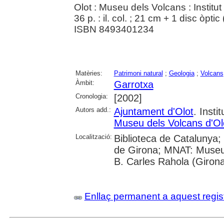
Olot : Museu dels Volcans : Institut
36 p. : il. col. ; 21 cm + 1 disc òpt
ISBN 8493401234
Matèries:
Patrimoni natural
;
Geologia
;
Volcans
Àmbit:
Garrotxa
Cronologia:
[2002]
Autors add.:
Ajuntament d'Olot
. Insti
Museu dels Volcans d'Ol
Localització:
Biblioteca de Catalunya; 
de Girona; MNAT: Museu 
B. Carles Rahola (Girona
Enllaç permanent a aquest regis