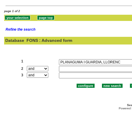
page 1 of 2
Refine the search
Database
FONS : Advanced form
Search:
1
2
3
Sea
Powered