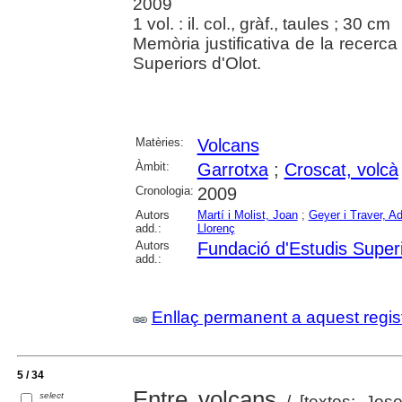
2009
1 vol. : il. col., gràf., taules ; 30 cm
Memòria justificativa de la recer
Superiors d'Olot.
Matèries:
Volcans
Àmbit:
Garrotxa
;
Croscat, volcà
Cronologia:
2009
Autors
Martí i Molist, Joan
;
Geyer i Traver, Ad
add.:
Llorenç
Autors
Fundació d'Estudis Superi
add.:
Enllaç permanent a aquest regis
5 / 34
Entre volcans
select
/ [textos: Jos