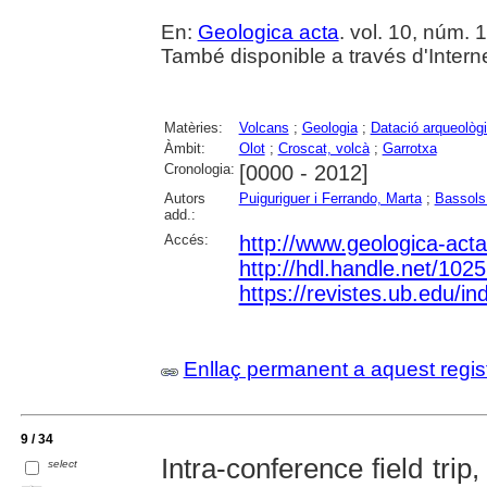
En:
Geologica acta
. vol. 10, núm. 
També disponible a través d'Internet
Matèries:
Volcans
;
Geologia
;
Datació arqueològ
Àmbit:
Olot
;
Croscat, volcà
;
Garrotxa
Cronologia:
[0000 - 2012]
Autors
Puiguriguer i Ferrando, Marta
;
Bassols 
add.:
Accés:
http://www.geologica-act
http://hdl.handle.net/102
https://revistes.ub.edu/
Enllaç permanent a aquest regis
9 / 34
Intra-conference field trip
select