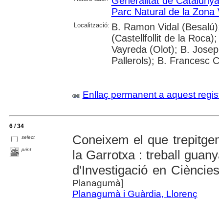
Generalitat de Cataluny
Parc Natural de la Zona 
Localització:
B. Ramon Vidal (Besalú)
(Castellfollit de la Roca
Vayreda (Olot); B. Jose
Pallerols); B. Francesc 
Enllaç permanent a aquest regis
6 / 34
Coneixem el que trepitgem
select
print
la Garrotxa : treball guan
d'Investigació en Cièncie
Planagumà]
Planagumà i Guàrdia, Llorenç