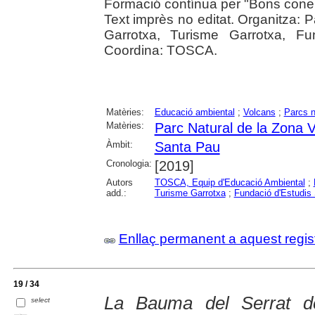
Formació contínua per "Bons conei
Text imprès no editat. Organitza: 
Garrotxa, Turisme Garrotxa, Fu
Coordina: TOSCA.
Matèries:
Educació ambiental
;
Volcans
;
Parcs n
Matèries:
Parc Natural de la Zona V
Àmbit:
Santa Pau
Cronologia:
[2019]
Autors
TOSCA, Equip d'Educació Ambiental
;
add.:
Turisme Garrotxa
;
Fundació d'Estudis 
Enllaç permanent a aquest regis
19 / 34
La Bauma del Serrat d
select