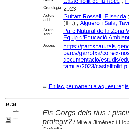
Castellfollit de la Roca
;
F
Cronologia:
2023
Autors
Guitart Rossell, Elisenda
add.:
(Il·l.) ;
Algueró i Sala, Tavi
Autors
Parc Natural de la Zona V
add.:
Equip d'Educació Ambient
Accés:
https://parcsnaturals.gen
parcs/garrotxa/coneix-nos
documentacio/estudis/ed
familia/2023/castellfollit-
Enllaç permanent a aquest regis
16 / 34
Els Gorgs dels rius : pisc
select
print
protegir?
/ Mireia Jiménez i Llo