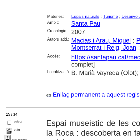
Matèries:
Espais naturals
;
Turisme
;
Desenvolu
Àmbit:
Santa Pau
Cronologia:
2007
Autors add.:
Macias i Arau, Miquel
;
P
Montserrat i Reig, Joan
Accés:
https://santapau.cat/med
complet]
Localització:
B. Marià Vayreda (Olot);
Enllaç permanent a aquest regis
15 / 34
Espai museístic de les col
select
print
la Roca : descoberta en fa
Text complet