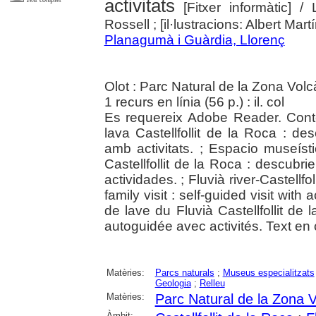
activitats
[Fitxer informàtic]
/ 
Rossell ; [il·lustracions: Albert Mar
Planagumà i Guàrdia, Llorenç
Olot : Parc Natural de la Zona Volc
1 recurs en línia (56 p.) : il. col
Es requereix Adobe Reader. Cont
lava Castellfollit de la Roca : de
amb activitats. ; Espacio museíst
Castellfollit de la Roca : descubri
actividades. ; Fluvià river-Castellf
family visit : self-guided visit wit
de lave du Fluvià Castellfollit de 
autoguidée avec activités. Text en c
Matèries:
Parcs naturals
;
Museus especialitzats
Geologia
;
Relleu
Matèries:
Parc Natural de la Zona V
Àmbit: