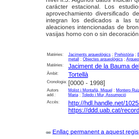
carácter estacional. Los estudio
aprovechamiento diversificado d
integran los dedicados a las t
aleaciones intencionadas de bro
vasijas horno con o sin decoración
Matèries:
Jaciments arqueològics
;
Prehistòria
;
metall
;
Objectes arqueològics
;
Arqueo
Matèries:
Jaciment de la Bauma del
Àmbit:
Tortellà
Cronologia:
[0000 - 1998]
Autors
Molist i Montañà, Miquel
;
Montero Ruiz
add.:
Maria
;
Toledo i Mur, Assumpció
Accés:
http://hdl.handle.net/102
https://ddd.uab.cat/reco
Enllaç permanent a aquest regis