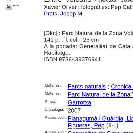
print
Xavier Oliver ; fotografies: Pep Callís
Prats, Josep M.
[Olot] : Parc Natural de la Zona Vo
141 p. : il. col. ; 25 cm
A la portada: Generalitat de Cat
Habitatge.
ISBN 9788439376941
Matèries:
Parcs naturals
;
Crònica 
Matèries:
Parc Natural de la Zona 
Àmbit:
Garrotxa
Cronologia:
2007
Autors add.:
Planagumà i Guàrdia, Ll
Figueras, Pep
(Il·l.)
Autors add.: