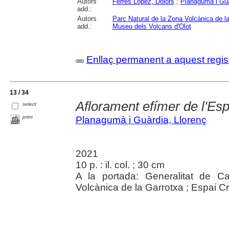
Autors
Ferrés López, Dolors
;
Planagumà i Guà
add.:
Autors
Parc Natural de la Zona Volcànica de l
add.:
Museu dels Volcans d'Olot
Enllaç permanent a aquest regis
13 / 34
Aflorament efímer de l'Esp
select
print
Planagumà i Guàrdia, Llorenç
2021
10 p. : il. col. ; 30 cm
A la portada: Generalitat de C
Volcànica de la Garrotxa ; Espai Cr