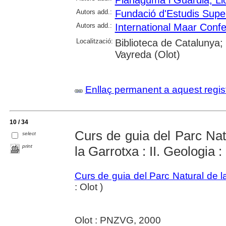
Autors add.:
Fundació d'Estudis Super
Autors add.:
International Maar Conf
Localització:
Biblioteca de Catalunya;
Vayreda (Olot)
Enllaç permanent a aquest regis
10 / 34
Curs de guia del Parc Nat
select
print
la Garrotxa : II. Geologia 
Curs de guia del Parc Natural de 
: Olot )
Olot : PNZVG, 2000