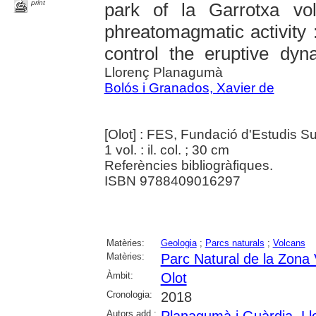
print
park of la Garrotxa vo
phreatomagmatic activity 
control the eruptive dyn
Llorenç Planagumà
Bolós i Granados, Xavier de
[Olot] : FES, Fundació d'Estudis Su
1 vol. : il. col. ; 30 cm
Referències bibliogràfiques.
ISBN 9788409016297
Matèries:
Geologia
;
Parcs naturals
;
Volcans
Matèries:
Parc Natural de la Zona 
Àmbit:
Olot
Cronologia:
2018
Autors add.:
Planagumà i Guàrdia, Ll