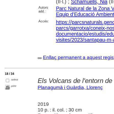
(Il·l.) ;
Schamuells, Nia
(Il
Autors
Parc Natural de la Zona V
add.:
Equip d'Educació Ambient
Accés:
https://parcsnaturals.gen
parcs/garrotxa/coneix-nos
documentacio/estudis/ed
visites/2023/santapau-m-
Enllaç permanent a aquest regis
18 / 34
Els Volcans de l'entorn d
select
print
Planagumà i Guàrdia, Llorenç
2019
10 p. : il. col. ; 30 cm