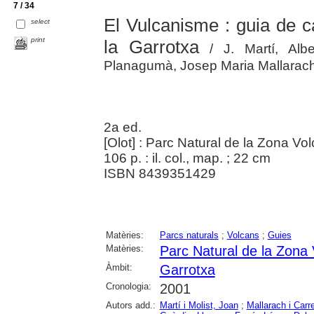
7 / 34
El Vulcanisme : guia de 
select
print
la Garrotxa
/ J. Martí, Albe
Planagumà, Josep Maria Mallarac
2a ed.
[Olot] : Parc Natural de la Zona Vo
106 p. : il. col., map. ; 22 cm
ISBN 8439351429
Matèries:
Parcs naturals
;
Volcans
;
Guies
Matèries:
Parc Natural de la Zona 
Àmbit:
Garrotxa
Cronologia:
2001
Autors add.:
Martí i Molist, Joan
;
Mallarach i Carr