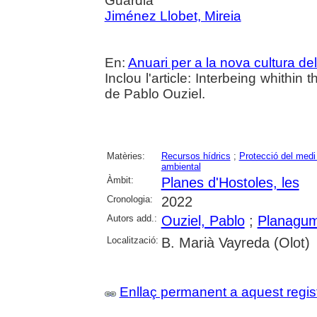
Guàrdia
Jiménez Llobet, Mireia
En:
Anuari per a la nova cultura del t
Inclou l'article: Interbeing whithi
de Pablo Ouziel.
Matèries:
Recursos hídrics
;
Protecció del medi
ambiental
Àmbit:
Planes d'Hostoles, les
Cronologia:
2022
Autors add.:
Ouziel, Pablo
;
Planagum
Localització:
B. Marià Vayreda (Olot)
Enllaç permanent a aquest regis