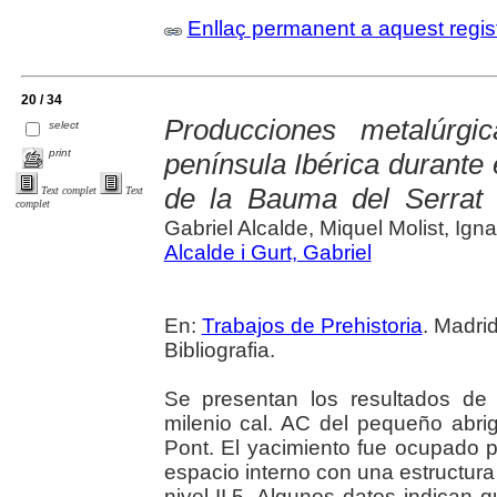
Enllaç permanent a aquest regis
20 / 34
Producciones metalúrg
select
print
península Ibérica durante el
de la Bauma del Serrat d
Text complet
Text
complet
Gabriel Alcalde, Miquel Molist, Ignac
Alcalde i Gurt, Gabriel
En:
Trabajos de Prehistoria
. Madrid
Bibliografia.
Se presentan los resultados de 
milenio cal. AC del pequeño abri
Pont. El yacimiento fue ocupado 
espacio interno con una estructura
nivel II.5. Algunos datos indican