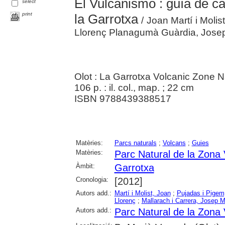
El Vulcanismo : guía de c
select
print
la Garrotxa
/ Joan Martí i Molis
Llorenç Planagumà Guàrdia, Josep
Olot : La Garrotxa Volcanic Zone N
106 p. : il. col., map. ; 22 cm
ISBN 9788439388517
Matèries:
Parcs naturals
;
Volcans
;
Guies
Matèries:
Parc Natural de la Zona 
Àmbit:
Garrotxa
Cronologia:
[2012]
Autors add.:
Martí i Molist, Joan
;
Pujadas i Pigem,
Llorenç
;
Mallarach i Carrera, Josep M
Autors add.:
Parc Natural de la Zona 