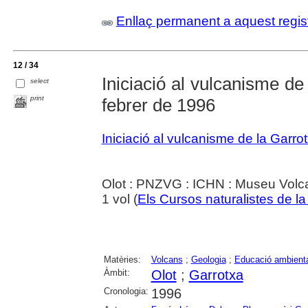
Enllaç permanent a aquest regis
12 / 34
Iniciació al vulcanisme de 
select
print
febrer de 1996
Iniciació al vulcanisme de la Garro
Olot : PNZVG : ICHN : Museu Volc
1 vol (
Els Cursos naturalistes de l
Matèries:
Volcans
;
Geologia
;
Educació ambient
Àmbit:
Olot
;
Garrotxa
Cronologia:
1996