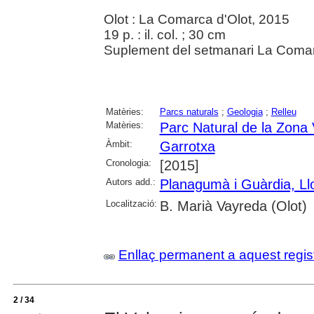
Olot : La Comarca d'Olot, 2015
19 p. : il. col. ; 30 cm
Suplement del setmanari La Comar
Matèries:
Parcs naturals
;
Geologia
;
Relleu
Matèries:
Parc Natural de la Zona 
Àmbit:
Garrotxa
Cronologia:
[2015]
Autors add.:
Planagumà i Guàrdia, Ll
Localització:
B. Marià Vayreda (Olot)
Enllaç permanent a aquest regis
2 / 34