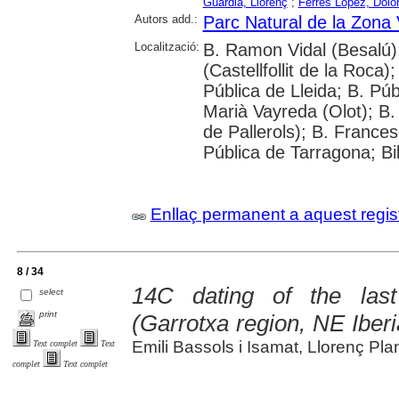
Guàrdia, Llorenç
;
Ferrés López, Dolo
Autors add.:
Parc Natural de la Zona 
Localització:
B. Ramon Vidal (Besalú)
(Castellfollit de la Roca)
Pública de Lleida; B. Pú
Marià Vayreda (Olot); B
de Pallerols); B. France
Pública de Tarragona; Bib
Enllaç permanent a aquest regis
8 / 34
14C dating of the last
select
print
(Garrotxa region, NE Iber
Emili Bassols i Isamat, Llorenç P
Text complet
Text
complet
Text complet