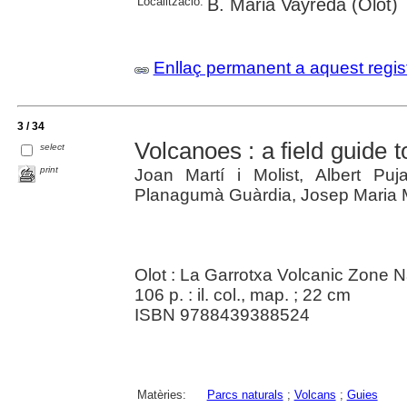
Localització:
B. Marià Vayreda (Olot)
Enllaç permanent a aquest regis
3 / 34
Volcanoes : a field guide 
select
print
Joan Martí i Molist, Albert Pu
Planagumà Guàrdia, Josep Maria M
Olot : La Garrotxa Volcanic Zone N
106 p. : il. col., map. ; 22 cm
ISBN 9788439388524
Matèries:
Parcs naturals
;
Volcans
;
Guies