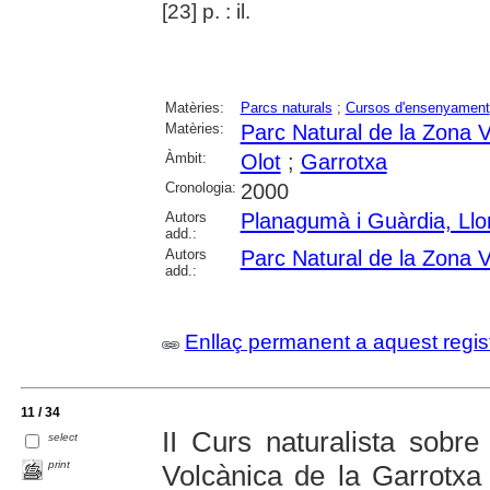
[23] p. : il.
Matèries:
Parcs naturals
;
Cursos d'ensenyament
Matèries:
Parc Natural de la Zona V
Àmbit:
Olot
;
Garrotxa
Cronologia:
2000
Autors
Planagumà i Guàrdia, Llo
add.:
Autors
Parc Natural de la Zona V
add.:
Enllaç permanent a aquest regis
11 / 34
II Curs naturalista sobr
select
print
Volcànica de la Garrotxa 