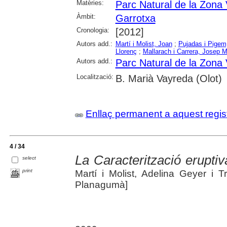
Matèries:
Parc Natural de la Zona 
Àmbit:
Garrotxa
Cronologia:
[2012]
Autors add.:
Martí i Molist, Joan
;
Pujadas i Pigem,
Llorenç
;
Mallarach i Carrera, Josep M
Autors add.:
Parc Natural de la Zona 
Localització:
B. Marià Vayreda (Olot)
Enllaç permanent a aquest regis
4 / 34
La Caracterització eruptiv
select
print
Martí i Molist, Adelina Geyer i 
Planagumà]