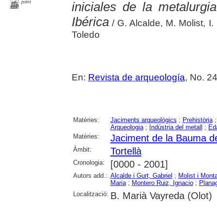
print
iniciales de la metalurg
Ibérica
/ G. Alcalde, M. Molist, 
Toledo
En:
Revista de arqueología
, No. 2
Matèries:
Jaciments arqueològics
;
Prehistòria
Arqueologia
;
Indústria del metall
;
Eda
Matèries:
Jaciment de la Bauma de
Àmbit:
Tortellà
Cronologia:
[0000 - 2001]
Autors add.:
Alcalde i Gurt, Gabriel
;
Molist i Mont
Maria
;
Montero Ruiz, Ignacio
;
Planag
Localització:
B. Marià Vayreda (Olot)