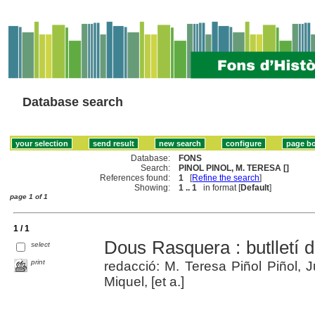
Database search
Database:
FONS
Search:
PINOL PINOL, M. TERESA []
References found:
1
[
Refine the search
]
Showing:
1 .. 1
in format [
Default
]
page 1 of 1
1 / 1
Dous Rasquera : butlletí d
select
print
redacció: M. Teresa Piñol Piñol,
Miquel, [et a.]