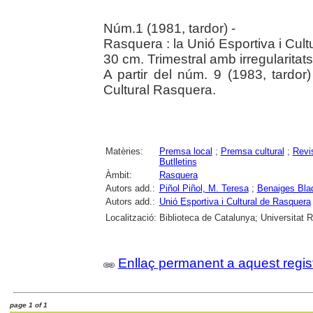
Núm.1 (1981, tardor) -
Rasquera : la Unió Esportiva i Cult
30 cm. Trimestral amb irregularitats
A partir del núm. 9 (1983, tardor)
Cultural Rasquera.
Matèries:
Premsa local
;
Premsa cultural
;
Revi
Butlletins
Àmbit:
Rasquera
Autors add.:
Piñol Piñol, M. Teresa
;
Benaiges Bla
Autors add.:
Unió Esportiva i Cultural de Rasquera
Localització:
Biblioteca de Catalunya; Universitat Ro
Enllaç permanent a aquest regis
page 1 of 1