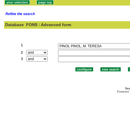
Refine the search
Database
FONS : Advanced form
Search:
1
2
3
Sea
Powered