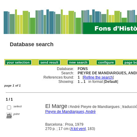
Database search
Database:
FONS
Search:
PIEYRE DE MANDIARGUES, ANDR
References found:
1
[
Refine the search
]
Showing:
1 .. 1
in format [
Default
]
page 1 of 1
1 / 1
El Marge
select
/ André Pieyre de Mandiargues ; traducci
Pieyre de Mandiargues, André
print
Barcelona : Proa, 1979
270 p. ; 17 cm (
A tot vent
, 183)