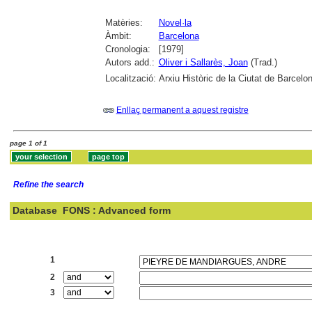
Matèries:
Novel·la
Àmbit:
Barcelona
Cronologia:
[1979]
Autors add.:
Oliver i Sallarès, Joan
(Trad.)
Localització:
Arxiu Històric de la Ciutat de Barcelo
Enllaç permanent a aquest registre
page 1 of 1
Refine the search
Database
FONS : Advanced form
Search:
1
2
3