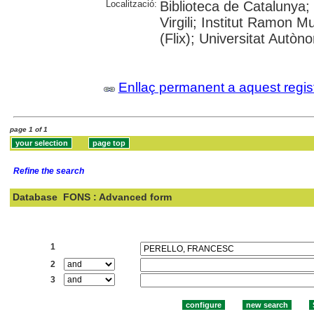
Localització:
Biblioteca de Catalunya;
Virgili; Institut Ramon M
(Flix); Universitat Autò
Enllaç permanent a aquest regis
page 1 of 1
Refine the search
Database
FONS : Advanced form
Search:
1
2
3