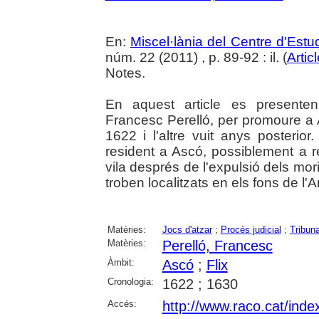
En:
Miscel·lània del Centre d'Est
núm. 22 (2011) , p. 89-92 : il. (
Artic
Notes.
En aquest article es presenten
Francesc Perelló, per promoure a 
1622 i l'altre vuit anys posterior
resident a Ascó, possiblement a r
vila després de l'expulsió dels mo
troben localitzats en els fons de l'
Matèries:
Jocs d'atzar
;
Procés judicial
;
Tribuna
Matèries:
Perelló, Francesc
Àmbit:
Ascó
;
Flix
Cronologia:
1622 ; 1630
Accés:
http://www.raco.cat/ind