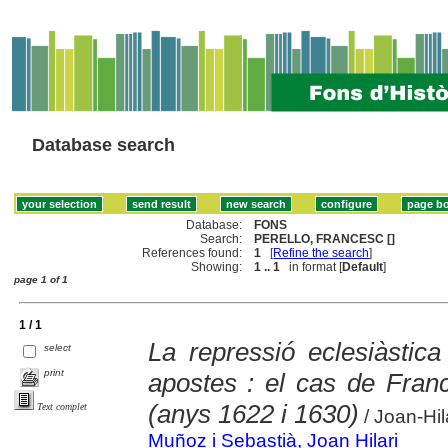
Database search
Database:
FONS
Search:
PERELLO, FRANCESC []
References found:
1
[
Refine the search
]
Showing:
1 .. 1
in format [
Default
]
page 1 of 1
1 / 1
La repressió eclesiàstic
select
print
apostes : el cas de Franc
(anys 1622 i 1630)
Text complet
/ Joan-Hi
Muñoz i Sebastià, Joan Hilari