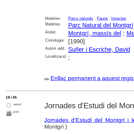
Matèries:
Parcs naturals
;
Fauna
;
Insectes
Matèries:
Parc Natural del Montgrí,
Àmbit:
Montgrí, massís del
;
Me
Cronologia:
[1990]
Autors add.:
Suñer i Escriche, David
Localització:
;
Enllaç permanent a aquest regis
19 / 45
Jornades d'Estudi del Mon
select
print
Jornades d'Estudi del Montgrí i
Montgrí )