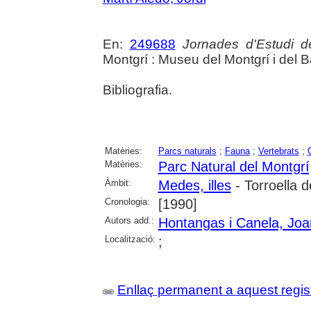
En:
249688
Jornades d'Estudi d
Montgrí : Museu del Montgrí i del Ba
Bibliografia.
Matèries:
Parcs naturals
;
Fauna
;
Vertebrats
;
Matèries:
Parc Natural del Montgrí,
Àmbit:
Medes, illes
- Torroella 
Cronologia:
[1990]
Autors add.:
Hontangas i Canela, Joa
Localització:
;
Enllaç permanent a aquest regis