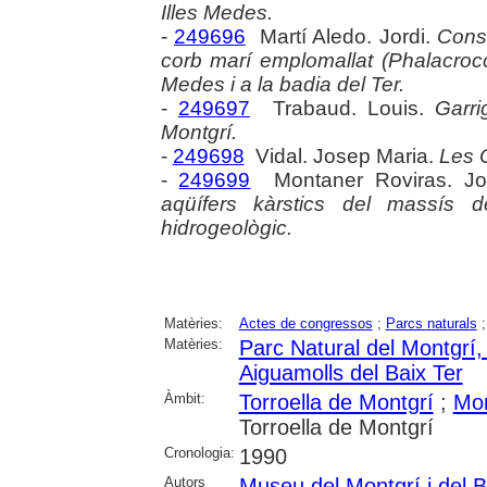
Illes Medes.
-
249696
Martí Aledo. Jordi.
Consi
corb marí emplomallat (Phalacrocor
Medes i a la badia del Ter.
-
249697
Trabaud. Louis.
Garr
Montgrí.
-
249698
Vidal. Josep Maria.
Les 
-
249699
Montaner Roviras. Jo
aqüífers kàrstics del massís 
hidrogeològic.
Matèries:
Actes de congressos
;
Parcs naturals
Matèries:
Parc Natural del Montgrí, 
Aiguamolls del Baix Ter
Àmbit:
Torroella de Montgrí
;
Mon
Torroella de Montgrí
Cronologia:
1990
Autors
Museu del Montgrí i del B