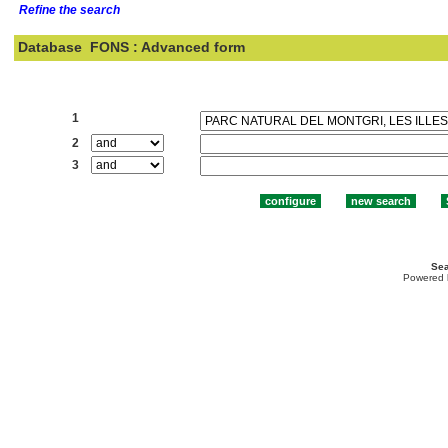
Refine the search
Database
FONS : Advanced form
Search:
1
2
3
Sea
Powered