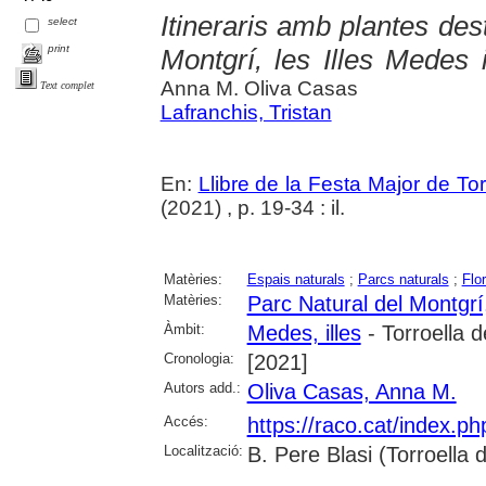
Itineraris amb plantes des
select
print
Montgrí, les Illes Medes 
Anna M. Oliva Casas
Text complet
Lafranchis, Tristan
En:
Llibre de la Festa Major de To
(2021) , p. 19-34 : il.
Matèries:
Espais naturals
;
Parcs naturals
;
Flo
Matèries:
Parc Natural del Montgrí,
Àmbit:
Medes, illes
- Torroella 
Cronologia:
[2021]
Autors add.:
Oliva Casas, Anna M.
Accés:
https://raco.cat/index.p
Localització:
B. Pere Blasi (Torroella