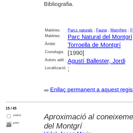
Bibliografia.
Matèries:
Parcs naturals
;
Fauna
;
Mamífers
;
F
Matèries:
Parc Natural del Montgrí,
Àmbit:
Torroella de Montgrí
Cronologia:
[1990]
Autors add.:
Agustí Ballester, Jordi
Localització:
;
Enllaç permanent a aquest regis
15 / 45
Aproximació al coneixemen
select
print
del Montgrí