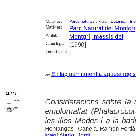
Matèries:
Parcs naturals
;
Flora
;
Botànica
;
Inc
Matèries:
Parc Natural del Montgrí,
Àmbit:
Montgrí, massís del
Cronologia:
[1990]
Localització:
;
Enllaç permanent a aquest regis
11 / 45
Consideracions sobre la s
select
print
emplomallat (Phalacrocora
les Illes Medes i a la bad
Hontangas i Canela, Ramon Fortià 
Martí Aledo, Jordi