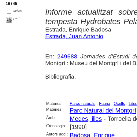
16 / 45
Informe actualitzat sobr
select
print
tempesta Hydrobates Pela
Estrada, Enrique Badosa
Estrada, Juan Antonio
En:
249688
Jornades d'Estudi d
Montgrí : Museu del Montgrí i del Bai
Bibliografia.
Matèries:
Parcs naturals
;
Fauna
;
Ocells
;
Litor
Matèries:
Parc Natural del Montgrí,
Àmbit:
Medes, illes
- Torroella 
Cronologia:
[1990]
Autors add.:
Badosa, Enrique