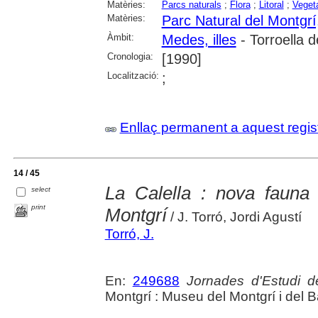
Matèries:
Parcs naturals
;
Flora
;
Litoral
;
Veget
Matèries:
Parc Natural del Montgrí,
Àmbit:
Medes, illes
- Torroella 
Cronologia:
[1990]
Localització:
;
Enllaç permanent a aquest regis
14 / 45
La Calella : nova fauna
select
print
Montgrí
/ J. Torró, Jordi Agustí
Torró, J.
En:
249688
Jornades d'Estudi d
Montgrí : Museu del Montgrí i del Ba