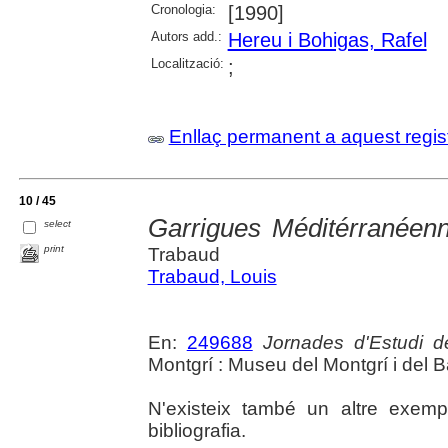
Cronologia:
[1990]
Autors add.:
Hereu i Bohigas, Rafel
Localització:
;
Enllaç permanent a aquest regis
10 / 45
Garrigues Méditérranéen
select
print
Trabaud
Trabaud, Louis
En:
249688
Jornades d'Estudi d
Montgrí : Museu del Montgrí i del B
N'existeix també un altre exempl
bibliografia.