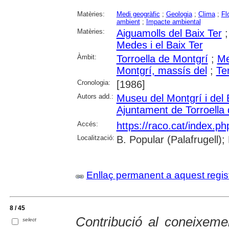
Matèries:
Medi geogràfic
;
Geologia
;
Clima
;
Fl
ambient
;
Impacte ambiental
Matèries:
Aiguamolls del Baix Ter
Medes i el Baix Ter
Àmbit:
Torroella de Montgrí
;
Me
Montgrí, massís del
;
Ter
Cronologia:
[1986]
Autors add.:
Museu del Montgrí i del 
Ajuntament de Torroella
Accés:
https://raco.cat/index.p
Localització:
B. Popular (Palafrugell);
Enllaç permanent a aquest regis
8 / 45
Contribució al coneixemen
select