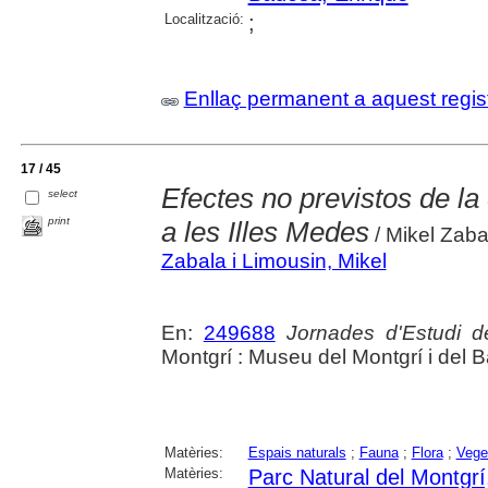
Localització:
;
Enllaç permanent a aquest regis
17 / 45
Efectes no previstos de la
select
print
a les Illes Medes
/ Mikel Zaba
Zabala i Limousin, Mikel
En:
249688
Jornades d'Estudi d
Montgrí : Museu del Montgrí i del B
Matèries:
Espais naturals
;
Fauna
;
Flora
;
Vege
Matèries:
Parc Natural del Montgrí,