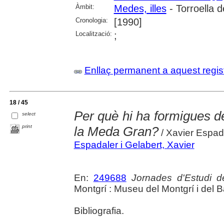
Àmbit:
Medes, illes
- Torroella 
Cronologia:
[1990]
Localització:
;
Enllaç permanent a aquest regis
18 / 45
Per què hi ha formigues d
select
print
la Meda Gran?
/ Xavier Espad
Espadaler i Gelabert, Xavier
En:
249688
Jornades d'Estudi d
Montgrí : Museu del Montgrí i del Bai
Bibliografia.