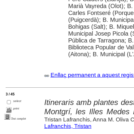
Marià Vayreda (Olot); B.
Carles Fontseré (Porque
(Puigcerdà); B. Municipa
Bohigas (Salt); B. Miquel
Municipal Josep Picola (
Pública de Tarragona; B. 
Biblioteca Popular de Va
(Aitona); B. Municipal (L
Enllaç permanent a aquest regis
3 / 45
Itineraris amb plantes des
select
print
Montgrí, les Illes Medes 
Tristan Lafranchis, Anna M. Oliva 
Text complet
Lafranchis, Tristan