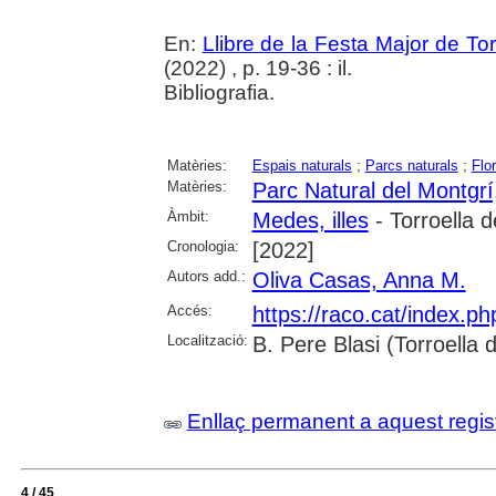
En:
Llibre de la Festa Major de To
(2022) , p. 19-36 : il.
Bibliografia.
Matèries:
Espais naturals
;
Parcs naturals
;
Flo
Matèries:
Parc Natural del Montgrí,
Àmbit:
Medes, illes
- Torroella 
Cronologia:
[2022]
Autors add.:
Oliva Casas, Anna M.
Accés:
https://raco.cat/index.p
Localització:
B. Pere Blasi (Torroella
Enllaç permanent a aquest regis
4 / 45