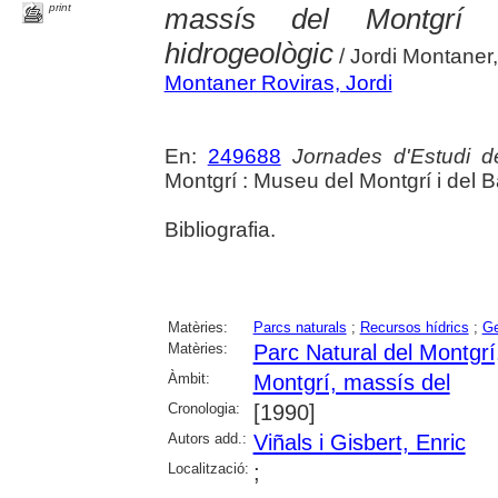
print
massís del Montgrí 
hidrogeològic
/ Jordi Montaner,
Montaner Roviras, Jordi
En:
249688
Jornades d'Estudi d
Montgrí : Museu del Montgrí i del B
Bibliografia.
Matèries:
Parcs naturals
;
Recursos hídrics
;
Ge
Matèries:
Parc Natural del Montgrí,
Àmbit:
Montgrí, massís del
Cronologia:
[1990]
Autors add.:
Viñals i Gisbert, Enric
Localització:
;