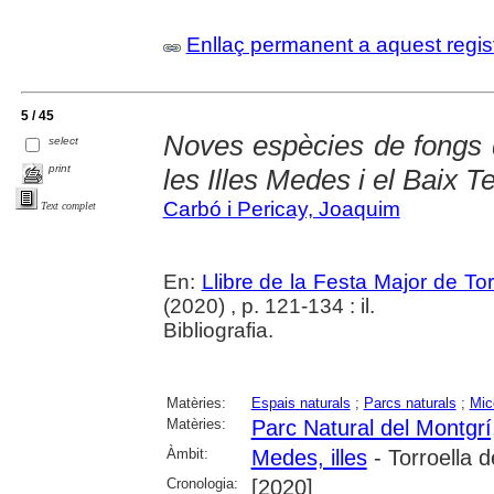
Enllaç permanent a aquest regis
5 / 45
Noves espècies de fongs d
select
print
les Illes Medes i el Baix Te
Carbó i Pericay, Joaquim
Text complet
En:
Llibre de la Festa Major de To
(2020) , p. 121-134 : il.
Bibliografia.
Matèries:
Espais naturals
;
Parcs naturals
;
Mic
Matèries:
Parc Natural del Montgrí,
Àmbit:
Medes, illes
- Torroella 
Cronologia:
[2020]