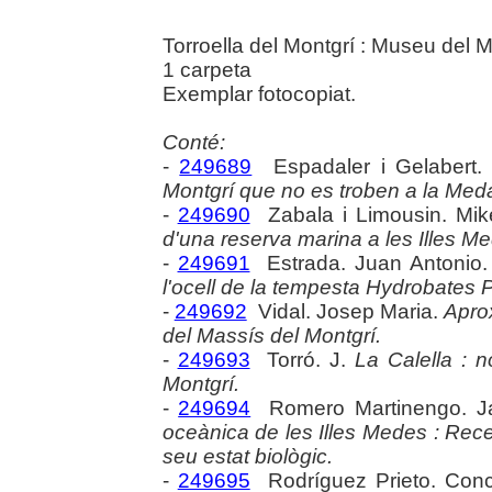
Torroella del Montgrí : Museu del M
1 carpeta
Exemplar fotocopiat.
Conté:
-
249689
Espadaler i Gelabert.
Montgrí que no es troben a la Me
-
249690
Zabala i Limousin. Mik
d'una reserva marina a les Illes M
-
249691
Estrada. Juan Antonio
l'ocell de la tempesta Hydrobates P
-
249692
Vidal. Josep Maria.
Apro
del Massís del Montgrí.
-
249693
Torró. J.
La Calella : 
Montgrí.
-
249694
Romero Martinengo. Ja
oceànica de les Illes Medes : Rece
seu estat biològic.
-
249695
Rodríguez Prieto. Con