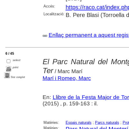
Accés:
https://raco.cat/index.p
Localització:
B. Pere Blasi (Torroella
Enllaç permanent a aquest regis
6 / 45
El Parc Natural del Montg
select
print
Ter
/ Marc Marí
Marí i Romeo, Marc
Text complet
En:
Llibre de la Festa Major de To
(2015) , p. 159-163 : il.
Matèries:
Espais naturals
;
Parcs naturals
;
Pro
Matèries:
Parc Natural del Montgrí,