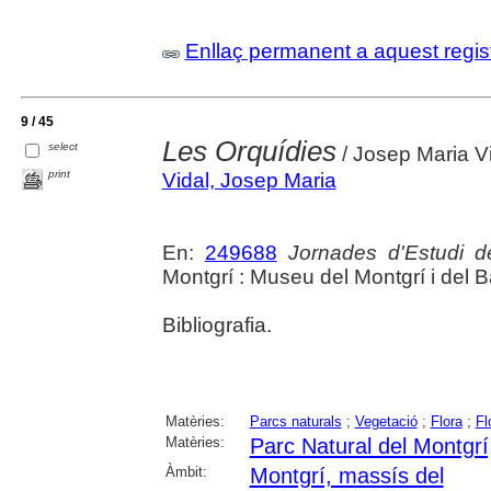
Enllaç permanent a aquest regis
9 / 45
Les Orquídies
select
/ Josep Maria Vi
print
Vidal, Josep Maria
En:
249688
Jornades d'Estudi d
Montgrí : Museu del Montgrí i del Bai
Bibliografia.
Matèries:
Parcs naturals
;
Vegetació
;
Flora
;
Fl
Matèries:
Parc Natural del Montgrí,
Àmbit:
Montgrí, massís del