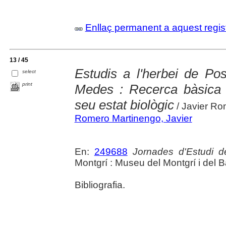
Enllaç permanent a aquest regis
13 / 45
Estudis a l'herbei de Pos
select
print
Medes : Recerca bàsica i
seu estat biològic
/ Javier Ro
Romero Martinengo, Javier
En:
249688
Jornades d'Estudi d
Montgrí : Museu del Montgrí i del Ba
Bibliografia.