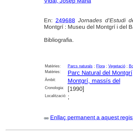
Vidal, Josep Maria
En:
249688
Jornades d'Estudi d
Montgrí : Museu del Montgrí i del B
Bibliografia.
Matèries:
Parcs naturals
;
Flora
;
Vegetació
;
Bo
Matèries:
Parc Natural del Montgrí,
Àmbit:
Montgrí, massís del
Cronologia:
[1990]
Localització:
;
Enllaç permanent a aquest regis