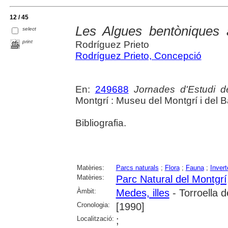
12 / 45
Les Algues bentòniques 
select
print
Rodríguez Prieto
Rodríguez Prieto, Concepció
En:
249688
Jornades d'Estudi d
Montgrí : Museu del Montgrí i del Ba
Bibliografia.
Matèries:
Parcs naturals
;
Flora
;
Fauna
;
Invert
Matèries:
Parc Natural del Montgrí,
Àmbit:
Medes, illes
- Torroella 
Cronologia:
[1990]
Localització:
;