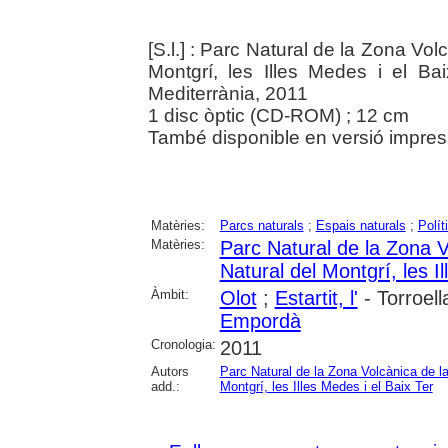
[S.l.] : Parc Natural de la Zona Vol
Montgrí, les Illes Medes i el B
Mediterrània, 2011
1 disc òptic (CD-ROM) ; 12 cm
També disponible en versió impresa.
Matèries:
Parcs naturals
;
Espais naturals
;
Polít
Matèries:
Parc Natural de la Zona V
Natural del Montgrí, les I
Àmbit:
Olot
;
Estartit, l'
- Torroell
Empordà
Cronologia:
2011
Autors
Parc Natural de la Zona Volcànica de l
add.:
Montgrí, les Illes Medes i el Baix Ter