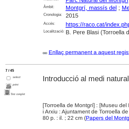
Àmbit:
Montgrí, massís del
;
Me
Cronologia:
2015
Accés:
https://raco.cat/index.p
Localització:
B. Pere Blasi (Torroella
Enllaç permanent a aquest regis
7 / 45
Introducció al medi natural
select
print
Text complet
[Torroella de Montgrí] : [Museu del 
i Arxiu : Ajuntament de Torroella de
80 p. : il. ; 22 cm (
Papers del Montg