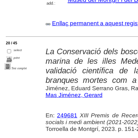
add.:
Enllaç permanent a aquest regis
20 / 45
La Conservació dels bosc
select
print
marina de les illes Mede
validació científica de
Text complet
branques mortes com a 
Jiménez, Eduard Serrano Gras, R
Mas Jiménez, Gerard
En:
249681
XIII Premis de Recer
socials i medi ambient (2021-2022
Torroella de Montgrí, 2023. p. 151-2