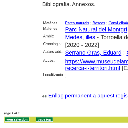
Bibliografia. Annexos.
Matèries:
Parcs naturals
;
Boscos
;
Canvi climà
Matèries:
Parc Natural del Montgrí,
Àmbit:
Medes, illes
- Torroella 
Cronologia:
[2020 - 2022]
Autors add.:
Serrano Gras, Eduard
;
Accés:
https://www.museudelamed
recerca-i-territori.html
[E
Localització:
;
Enllaç permanent a aquest regis
page 1 of 3