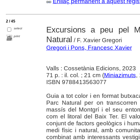
Enllaç permanent a aquest regis
2 / 45
Excursions a peu pel M
select
print
Natural
/ F. Xavier Gregori
Gregori i Pons, Francesc Xavier
Valls : Cossetània Edicions, 2023
71 p. : il. col. ; 21 cm (
Miniazimuts
,
ISBN 9788413563077
Guia a tot color i en format butxaca,
Parc Natural per on transcorre
massís del Montgrí i el seu entorn
com el litoral del Baix Ter. El val
conjunt de factors geològics i hu
medi físic i natural, amb comunita
combinat amb interessants vestigis