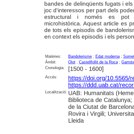
bandes de delinqüents fugats i els 
joc d'interessos per part dels pode
estructural i només es pot 
microhistòrica. Aquest article es 
de tots els episodis de bandoleris
en context els episodis i els perso
Matèries:
Bandolerisme
;
Edat moderna
;
Somet
Àmbit:
Olot
;
Castellfollit de la Roca
;
Garrot
Cronologia:
[1500 - 1600]
Accés:
https://doi.org/10.5565/
https://ddd.uab.cat/reco
Localització:
UAB: Humanitats (Hemero
Biblioteca de Catalunya; 
de la Ciutat de Barcelona
Rovira i Virgili; Univers
Lleida