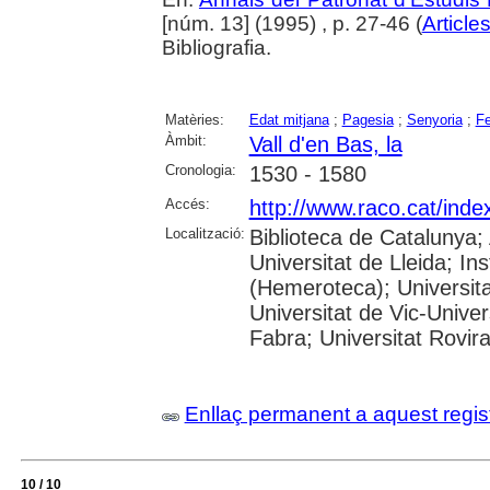
[núm. 13] (1995) , p. 27-46 (
Article
Bibliografia.
Matèries:
Edat mitjana
;
Pagesia
;
Senyoria
;
Fe
Àmbit:
Vall d'en Bas, la
Cronologia:
1530 - 1580
Accés:
http://www.raco.cat/ind
Localització:
Biblioteca de Catalunya; 
Universitat de Lleida; I
(Hemeroteca); Universita
Universitat de Vic-Unive
Fabra; Universitat Rovira i
Enllaç permanent a aquest regis
10 / 10