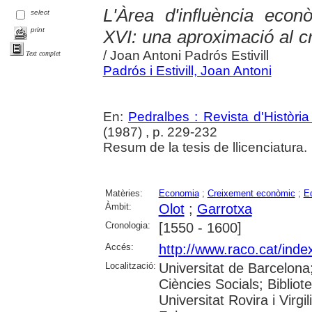
L'Àrea d'influència econ
select
print
XVI: una aproximació al cr
/ Joan Antoni Padrós Estivill
Text complet
Padrós i Estivill, Joan Antoni
En:
Pedralbes : Revista d'Històri
(1987) , p. 229-232
Resum de la tesis de llicenciatura.
Matèries:
Economia
;
Creixement econòmic
;
E
Àmbit:
Olot
;
Garrotxa
Cronologia:
[1550 - 1600]
Accés:
http://www.raco.cat/inde
Localització:
Universitat de Barcelon
Ciències Socials; Bibliot
Universitat Rovira i Virgi