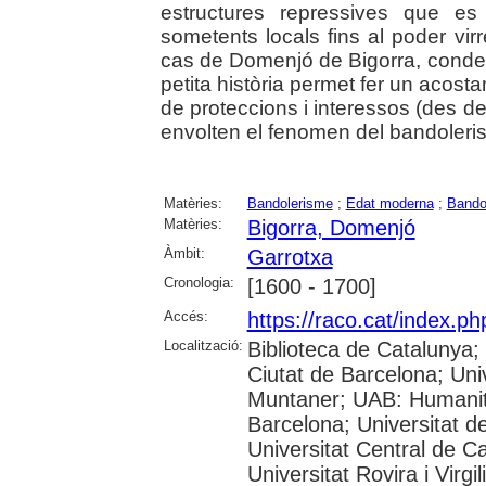
estructures repressives que es
sometents locals fins al poder vir
cas de Domenjó de Bigorra, conde
petita història permet fer un acost
de proteccions i interessos (des de
envolten el fenomen del bandoleri
Matèries:
Bandolerisme
;
Edat moderna
;
Bando
Matèries:
Bigorra, Domenjó
Àmbit:
Garrotxa
Cronologia:
[1600 - 1700]
Accés:
https://raco.cat/index.
Localització:
Biblioteca de Catalunya; 
Ciutat de Barcelona; Univ
Muntaner; UAB: Humanita
Barcelona; Universitat de
Universitat Central de C
Universitat Rovira i Virgil