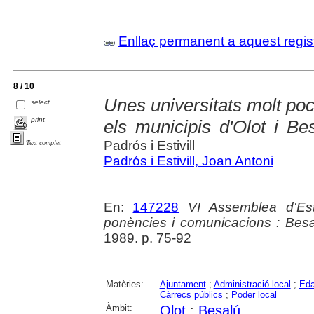
Enllaç permanent a aquest regis
8 / 10
Unes universitats molt poc
select
print
els municipis d'Olot i Be
Padrós i Estivill
Text complet
Padrós i Estivill, Joan Antoni
En:
147228
VI Assemblea d'Es
ponències i comunicacions : Besa
1989. p. 75-92
Matèries:
Ajuntament
;
Administració local
;
Eda
Càrrecs públics
;
Poder local
Àmbit:
Olot
;
Besalú