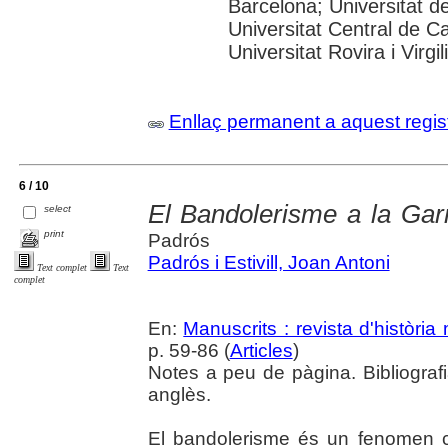
Barcelona; Universitat de
Universitat Central de C
Universitat Rovira i Virgili
Enllaç permanent a aquest regis
6 / 10
El Bandolerisme a la Garr
select
print
Padrós
Padrós i Estivill, Joan Antoni
Text complet
Text
complet
En:
Manuscrits : revista d'històri
p. 59-86 (
Articles
)
Notes a peu de pàgina. Bibliografi
anglès.
El bandolerisme és un fenomen c