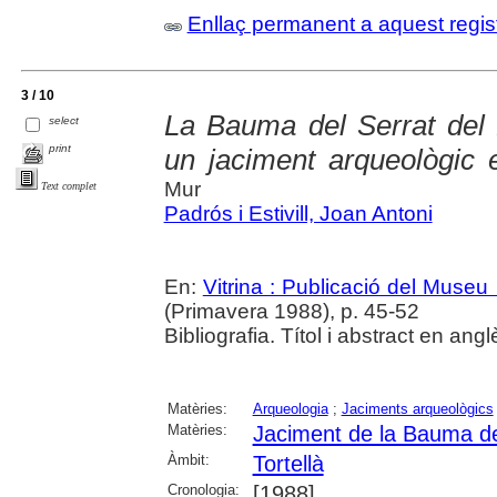
Enllaç permanent a aquest regis
3 / 10
La Bauma del Serrat del P
select
print
un jaciment arqueològic 
Mur
Text complet
Padrós i Estivill, Joan Antoni
En:
Vitrina : Publicació del Museu
(Primavera 1988), p. 45-52
Bibliografia. Títol i abstract en angl
Matèries:
Arqueologia
;
Jaciments arqueològics
Matèries:
Jaciment de la Bauma de
Àmbit:
Tortellà
Cronologia:
[1988]