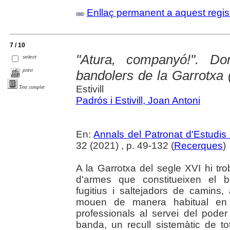
Enllaç permanent a aquest regis
7 / 10
"Atura, companyó!". Do
select
print
bandolers de la Garrotxa 
Estivill
Text complet
Padrós i Estivill, Joan Antoni
En:
Annals del Patronat d'Estudis 
32 (2021) , p. 49-132 (
Recerques
)
A la Garrotxa del segle XVI hi t
d'armes que constitueixen el b
fugitius i saltejadors de camins
mouen de manera habitual en 
professionals al servei del poder
banda, un recull sistemàtic de t