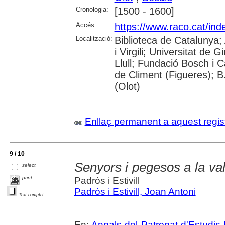
Cronologia:
[1500 - 1600]
Accés:
https://www.raco.cat/in
Localització:
Biblioteca de Catalunya;
i Virgili; Universitat de
Llull; Fundació Bosch i 
de Climent (Figueres); B
(Olot)
Enllaç permanent a aquest regis
9 / 10
Senyors i pegesos a la val
select
print
Padrós i Estivill
Padrós i Estivill, Joan Antoni
Text complet
En:
Annals del Patronat d'Estudis 