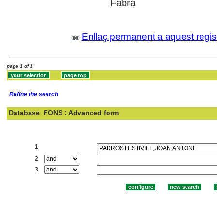
Fabra
Enllaç permanent a aquest regis
page 1 of 1
Refine the search
Database
FONS : Advanced form
Search:
1
2
3