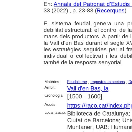
En:
Annals del Patronat d'Estudis 
33 (2022) , p. 23-83 (
Recerques
)
El sistema feudal genera una pre
debilitat estructural: el control de
mans dels productors. A partir de l
la Vall d'en Bas durant el segle XV
les estratègies seguides per al f
individual o col·lectiva) i les deb
també de la resposta senyorial.
Matèries:
Feudalisme
;
Impostos-exaccions
;
D
Àmbit:
Vall d'en Bas, la
Cronologia:
[1500 - 1600]
Accés:
https://raco.cat/index.
Localització:
Biblioteca de Catalunya; 
Ciutat de Barcelona; Univ
Muntaner; UAB: Humanita