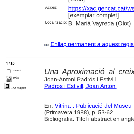
Accés:
https://xac.gencat.cat/
[exemplar complet]
Localització:
B. Marià Vayreda (Olot)
Enllaç permanent a aquest regis
4 / 10
Una Aproximació al crei
select
print
Joan-Antoni Padrós i Estivill
Padrós i Estivill, Joan Antoni
Text complet
En:
Vitrina : Publicació del Museu
(Primavera 1988), p. 53-62
Bibliografia. Títol i abstract en angl