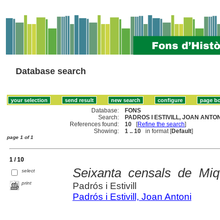
Database search
Database:
FONS
Search:
PADROS I ESTIVILL, JOAN ANTONI
References found:
10
[
Refine the search
]
Showing:
1 .. 10
in format [
Default
]
page 1 of 1
1 / 10
Seixanta censals de Miq
select
print
Padrós i Estivill
Padrós i Estivill, Joan Antoni