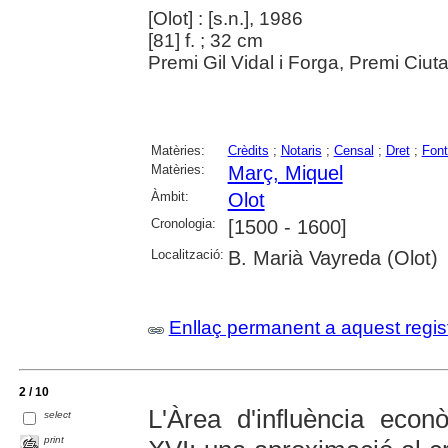
[Olot] : [s.n.], 1986
[81] f. ; 32 cm
Premi Gil Vidal i Forga, Premi Ciuta
Matèries:
Crèdits
;
Notaris
;
Censal
;
Dret
;
Font
Matèries:
Març, Miquel
Àmbit:
Olot
Cronologia:
[1500 - 1600]
Localització:
B. Marià Vayreda (Olot)
Enllaç permanent a aquest regis
2 / 10
L'Àrea d'influència econ
select
print