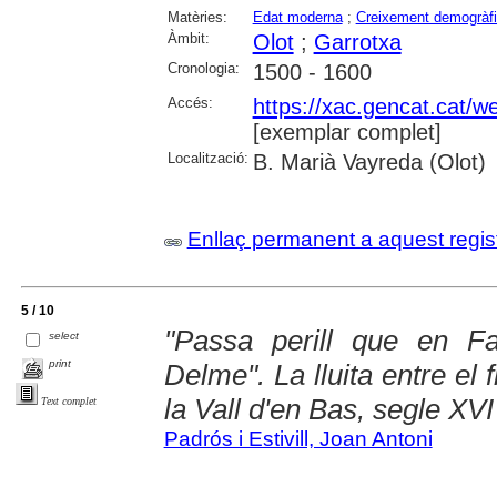
Matèries:
Edat moderna
;
Creixement demogràf
Àmbit:
Olot
;
Garrotxa
Cronologia:
1500 - 1600
Accés:
https://xac.gencat.cat/
[exemplar complet]
Localització:
B. Marià Vayreda (Olot)
Enllaç permanent a aquest regis
5 / 10
"Passa perill que en F
select
print
Delme". La lluita entre el 
la Vall d'en Bas, segle XVI
Text complet
Padrós i Estivill, Joan Antoni