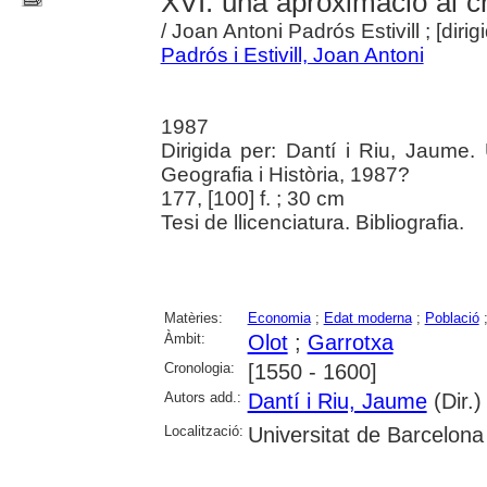
XVI: una aproximació al cr
/ Joan Antoni Padrós Estivill ; [diri
Padrós i Estivill, Joan Antoni
1987
Dirigida per: Dantí i Riu, Jaume.
Geografia i Història, 1987?
177, [100] f. ; 30 cm
Tesi de llicenciatura. Bibliografia.
Matèries:
Economia
;
Edat moderna
;
Població
Àmbit:
Olot
;
Garrotxa
Cronologia:
[1550 - 1600]
Autors add.:
Dantí i Riu, Jaume
(Dir.)
Localització:
Universitat de Barcelona