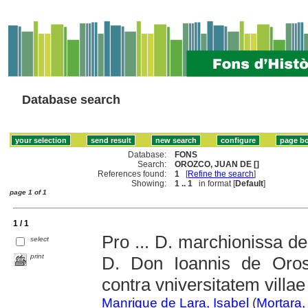
Database search
Database:
FONS
Search:
OROZCO, JUAN DE []
References found:
1
[
Refine the search
]
Showing:
1 .. 1
in format [
Default
]
page 1 of 1
1 / 1
Pro ... D. marchionissa de O
select
print
D. Don Ioannis de Oros
contra vniversitatem villae
Manrique de Lara, Isabel
(
Mortara