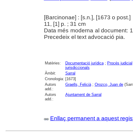
[Barcinonae] : [s.n.], [1673 o post.]
11, [1] p. ; 31 cm
Data més moderna al document: 167
Precedeix el text advocació pia.
Matèries:
Documentació jurídica
;
Procés judicial
jurisdiccionals
Àmbit:
Sarral
Cronologia:
[1673]
Autors
Graells, Felicià
;
Orozco, Juan de
(Sarr
add.:
Autors
Ajuntament de Sarral
add.:
Enllaç permanent a aquest regis