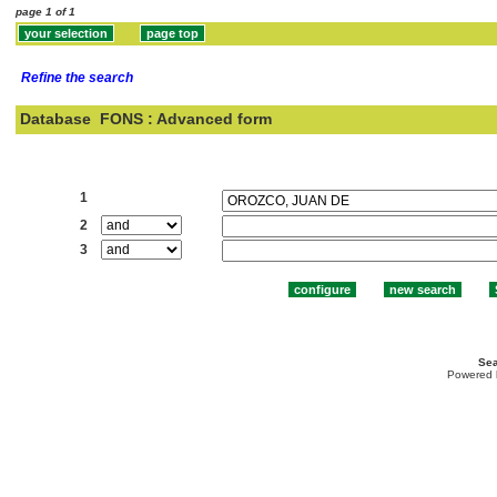
page 1 of 1
Refine the search
Database
FONS : Advanced form
Search:
1
2
3
Sea
Powered