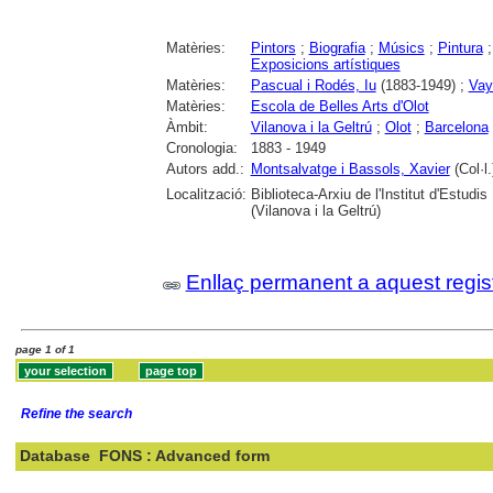
Matèries:
Pintors
;
Biografia
;
Músics
;
Pintura
Exposicions artístiques
Matèries:
Pascual i Rodés, Iu
(1883-1949) ;
Vay
Matèries:
Escola de Belles Arts d'Olot
Àmbit:
Vilanova i la Geltrú
;
Olot
;
Barcelona
Cronologia:
1883 - 1949
Autors add.:
Montsalvatge i Bassols, Xavier
(Col·l.
Localització:
Biblioteca-Arxiu de l'Institut d'Estu
(Vilanova i la Geltrú)
Enllaç permanent a aquest regis
page 1 of 1
Refine the search
Database
FONS : Advanced form