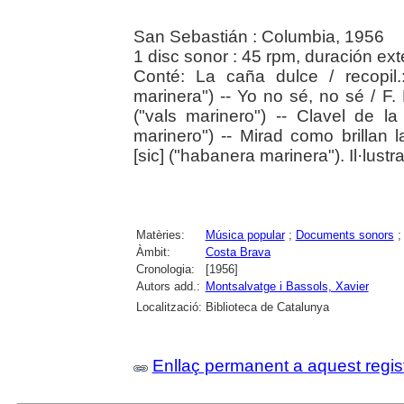
San Sebastián : Columbia, 1956
1 disc sonor : 45 rpm, duración ext
Conté: La caña dulce / recopil.:
marinera") -- Yo no sé, no sé / F. 
("vals marinero") -- Clavel de la
marinero") -- Mirad como brillan l
[sic] ("habanera marinera"). Il·lustr
Matèries:
Música popular
;
Documents sonors
Àmbit:
Costa Brava
Cronologia:
[1956]
Autors add.:
Montsalvatge i Bassols, Xavier
Localització:
Biblioteca de Catalunya
Enllaç permanent a aquest regis