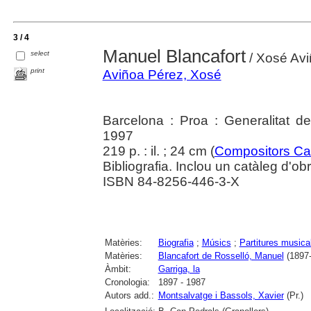
3 / 4
Manuel Blancafort
select
/ Xosé Avi
print
Aviñoa Pérez, Xosé
Barcelona : Proa : Generalitat d
1997
219 p. : il. ; 24 cm (
Compositors Ca
Bibliografia. Inclou un catàleg d'ob
ISBN 84-8256-446-3-X
Matèries:
Biografia
;
Músics
;
Partitures musica
Matèries:
Blancafort de Rosselló, Manuel
(1897-
Àmbit:
Garriga, la
Cronologia:
1897 - 1987
Autors add.:
Montsalvatge i Bassols, Xavier
(Pr.)