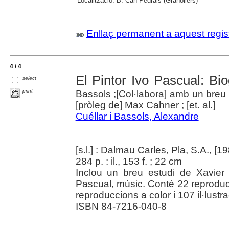
Localització:
B. Can Pedrals (Granollers)
Enllaç permanent a aquest regis
4 / 4
El Pintor Ivo Pascual: Bio
select
print
Bassols ;[Col·labora] amb un breu 
[pròleg de] Max Cahner ; [et. al.]
Cuéllar i Bassols, Alexandre
[s.l.] : Dalmau Carles, Pla, S.A., [1
284 p. : il., 153 f. ; 22 cm
Inclou un breu estudi de Xavier
Pascual, músic. Conté 22 reproduc
reproduccions a color i 107 il·lustr
ISBN 84-7216-040-8