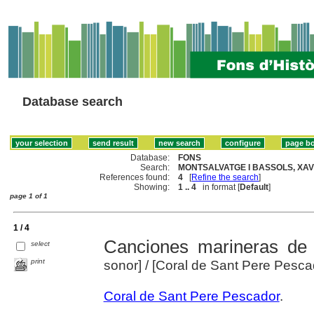
Database search
Database:
FONS
Search:
MONTSALVATGE I BASSOLS, XAVI
References found:
4
[
Refine the search
]
Showing:
1 .. 4
in format [
Default
]
page 1 of 1
1 / 4
Canciones marineras de 
select
print
sonor]
/ [Coral de Sant Pere Pesca
Coral de Sant Pere Pescador
.