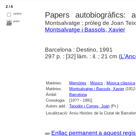
2 / 4
Papers autobiogràfics: a
select
print
Montsalvatge ; pròleg de Joan Teix
Montsalvatge i Bassols, Xavier
Barcelona : Destino, 1991
297 p. : [32] làm. : il. ; 21 cm (
L'Anc
Matèries:
Memòries
;
Músics
;
Música clàssica
Matèries:
Montsalvatge i Bassols, Xavier
(1912-
Àmbit:
Barcelona
Cronologia:
[19?? - 1991]
Autors add.:
Teixidor i Comes, Joan
(Pr.)
Localització:
Arxiu Històric de la Ciutat de Barcelo
Enllaç permanent a aquest regis