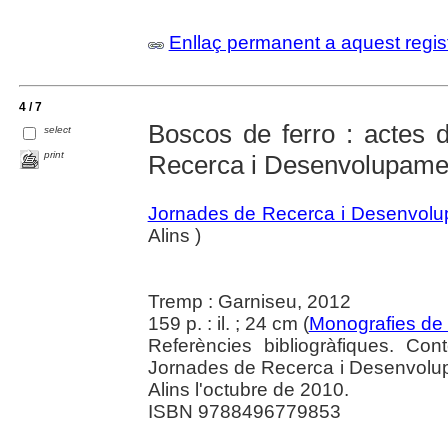
Enllaç permanent a aquest regis
4 / 7
Boscos de ferro : actes 
select
print
Recerca i Desenvolupament
Jornades de Recerca i Desenvolup
Alins )
Tremp : Garniseu, 2012
159 p. : il. ; 24 cm (
Monografies de
Referències bibliogràfiques. Con
Jornades de Recerca i Desenvolup
Alins l'octubre de 2010.
ISBN 9788496779853