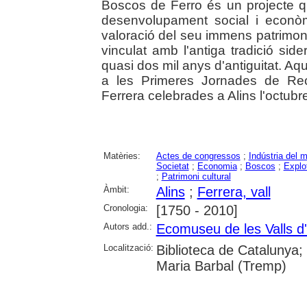
Boscos de Ferro és un projecte qu
desenvolupament social i econòmi
valoració del seu immens patrimoni n
vinculat amb l'antiga tradició sid
quasi dos mil anys d'antiguitat. Aqu
a les Primeres Jornades de Rec
Ferrera celebrades a Alins l'octubr
Matèries:
Actes de congressos
;
Indústria del m
Societat
;
Economia
;
Boscos
;
Explo
;
Patrimoni cultural
Àmbit:
Alins
;
Ferrera, vall
Cronologia:
[1750 - 2010]
Autors add.:
Ecomuseu de les Valls d
Localització:
Biblioteca de Catalunya; 
Maria Barbal (Tremp)