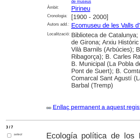
de museus
Àmbit:
Pirineu
Cronologia:
[1900 - 2000]
Autors add.:
Ecomuseu de les Valls d
Localització:
Biblioteca de Catalunya; 
de Girona; Arxiu Històric
Vilà Barnils (Arbúcies); 
Ribagorça); B. Carles Ra
B. Municipal (La Pobla de
Pont de Suert); B. Comt
Comarcal Sant Agustí (La
Barbal (Tremp)
Enllaç permanent a aquest regis
3 / 7
Ecología política de los 
select