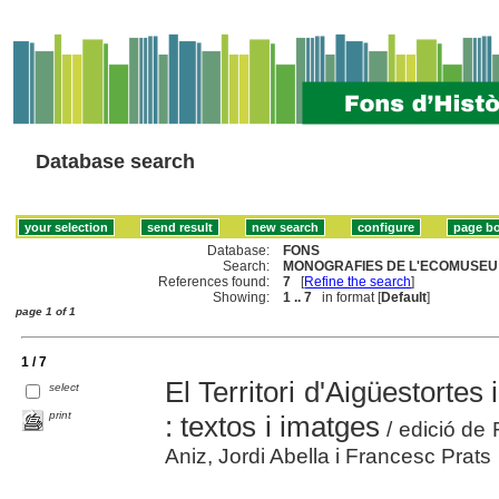
Database search
Database:
FONS
Search:
MONOGRAFIES DE L'ECOMUSEU 
References found:
7
[
Refine the search
]
Showing:
1 .. 7
in format [
Default
]
page 1 of 1
1 / 7
El Territori d'Aigüestortes
select
print
: textos i imatges
/ edició de
Aniz, Jordi Abella i Francesc Prats