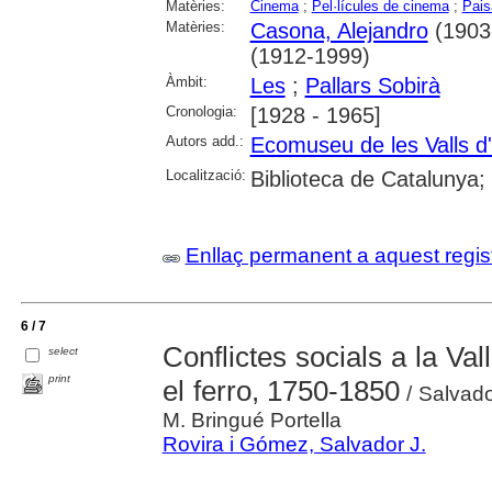
Matèries:
Cinema
;
Pel·lícules de cinema
;
Pais
Matèries:
Casona, Alejandro
(1903
(1912-1999)
Àmbit:
Les
;
Pallars Sobirà
Cronologia:
[1928 - 1965]
Autors add.:
Ecomuseu de les Valls d
Localització:
Biblioteca de Catalunya
Enllaç permanent a aquest regis
6 / 7
Conflictes socials a la Val
select
print
el ferro, 1750-1850
/ Salvado
M. Bringué Portella
Rovira i Gómez, Salvador J.