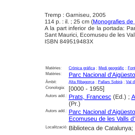
Tremp : Garniseu, 2005
114 p. : il. ; 25 cm (
Monografies de
A la part inferior de la portada: P
Sant Maurici, Ecomuseu de les Val
ISBN 849519483X
Matèries:
Crònica gràfica
;
Medi geogràfic
;
Fon
Matèries:
Parc Nacional d'Aigüesto
Àmbit:
Alta Ribagorça
;
Pallars Sobirà
;
Val d
Cronologia:
[0000 - 1955]
Autors add.:
Prats, Francesc
(Ed.) ;
A
(Pr.)
Autors add.:
Parc Nacional d'Aigüesto
Ecomuseu de les Valls d
Localització:
Biblioteca de Catalunya; 