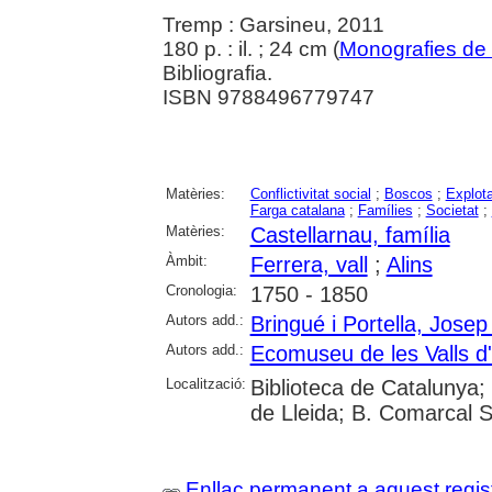
Tremp : Garsineu, 2011
180 p. : il. ; 24 cm (
Monografies de
Bibliografia.
ISBN 9788496779747
Matèries:
Conflictivitat social
;
Boscos
;
Explota
Farga catalana
;
Famílies
;
Societat
;
Matèries:
Castellarnau, família
Àmbit:
Ferrera, vall
;
Alins
Cronologia:
1750 - 1850
Autors add.:
Bringué i Portella, Josep
Autors add.:
Ecomuseu de les Valls d
Localització:
Biblioteca de Catalunya;
de Lleida; B. Comarcal S
Enllaç permanent a aquest regis