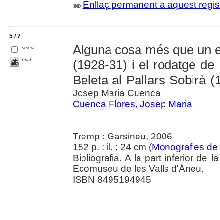
Enllaç permanent a aquest regis
5 / 7
Alguna cosa més que un e
select
print
(1928-31) i el rodatge de
Beleta al Pallars Sobirà 
Josep Maria Cuenca
Cuenca Flores, Josep Maria
Tremp : Garsineu, 2006
152 p. : il. ; 24 cm (
Monografies de
Bibliografia. A la part inferior de l
Ecomuseu de les Valls d'Àneu.
ISBN 8495194945