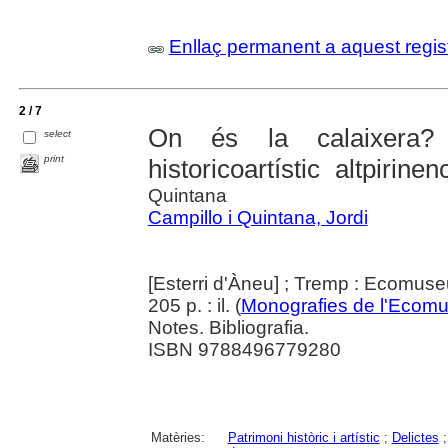
Enllaç permanent a aquest regis
2 / 7
On és la calaixera? 
select
print
historicoartístic altpirin
Quintana
Campillo i Quintana, Jordi
[Esterri d'Àneu] ; Tremp : Ecomuse
205 p. : il. (
Monografies de l'Ecom
Notes. Bibliografia.
ISBN 9788496779280
Matèries:
Patrimoni històric i artístic
;
Delictes