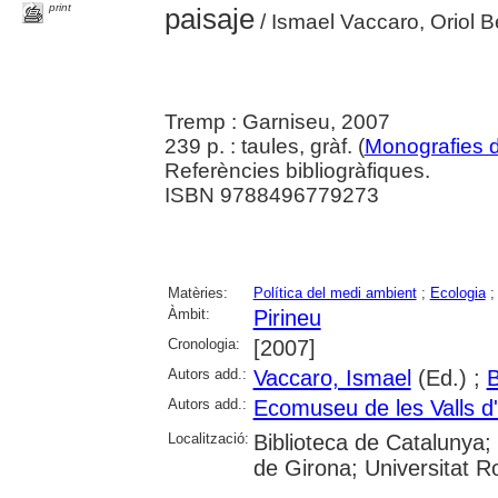
print
paisaje
/ Ismael Vaccaro, Oriol Be
Tremp : Garniseu, 2007
239 p. : taules, gràf. (
Monografies 
Referències bibliogràfiques.
ISBN 9788496779273
Matèries:
Política del medi ambient
;
Ecologia
Àmbit:
Pirineu
Cronologia:
[2007]
Autors add.:
Vaccaro, Ismael
(Ed.) ;
B
Autors add.:
Ecomuseu de les Valls d
Localització:
Biblioteca de Catalunya; 
de Girona; Universitat Rov