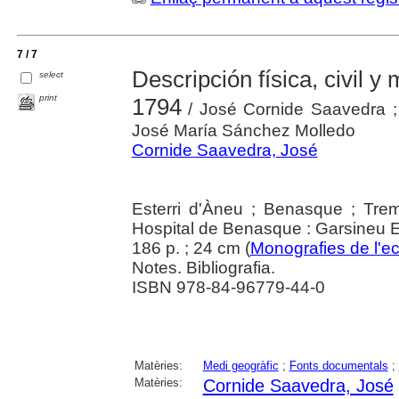
7 / 7
Descripción física, civil y 
select
print
1794
/ José Cornide Saavedra ;
José María Sánchez Molledo
Cornide Saavedra, José
Esterri d'Àneu ; Benasque ; Tre
Hospital de Benasque : Garsineu E
186 p. ; 24 cm (
Monografies de l'
Notes. Bibliografia.
ISBN 978-84-96779-44-0
Matèries:
Medi geogràfic
;
Fonts documentals
;
Matèries:
Cornide Saavedra, José