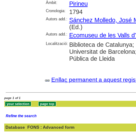
Àmbit:
Pirineu
Cronologia:
1794
Autors add.:
Sánchez Molledo, José 
(Ed.)
Autors add.:
Ecomuseu de les Valls d
Localització:
Biblioteca de Catalunya;
Universitat de Barcelona
Pública de Lleida
Enllaç permanent a aquest regis
page 1 of 1
Refine the search
Database
FONS : Advanced form