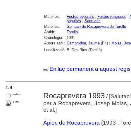
Matèries:
Festes populars
;
Festes religioses
;
populars
;
Santuaris
Matèries:
Santuari de Rocaprevera de Torelló
Àmbit:
Torelló
Cronologia:
1991
Autors add.:
Camprodon, Jaume
(Pr.) ;
Molas, Jos
Localització:
B. Dos Rius (Torelló)
Enllaç permanent a aquest regis
4 / 6
Rocaprevera 1993
select
/ [Salutac
print
per a Rocaprevera, Josep Molas,
et al.]
Aplec de Rocaprevera
(1993 : Torel