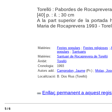
Torelló : Pabordes de Rocaprevera
[40] p. : il. ; 30 cm
A la part superior de la portada 
Maria de Rocaprevera 1993 - Torel
Matèries:
Festes populars
;
Festes religioses
;
populars
;
Santuaris
Matèries:
Santuari de Rocaprevera de Torelló
Àmbit:
Torelló
Cronologia:
1993
Autors add.:
Camprodon, Jaume
(Pr.) ;
Molas, Jos
Localització:
B. Dos Rius (Torelló)
Enllaç permanent a aquest regis
5 / 6