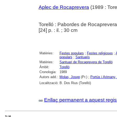
Aplec de Rocaprevera
(1989 : Torel
Torelló : Pabordes de Rocaprevera
[24] p. : il. ; 30 cm
Matèries:
Festes populars
;
Festes religioses
;
populars
;
Santuaris
Matèries:
Santuari de Rocaprevera de Torelló
Àmbit:
Torelló
Cronologia:
1989
Autors add.:
Molas, Josep
(Pr.) ;
Portús i Arimany,
Localització:
B. Dos Rius (Torelló)
Enllaç permanent a aquest regis
2 / 6