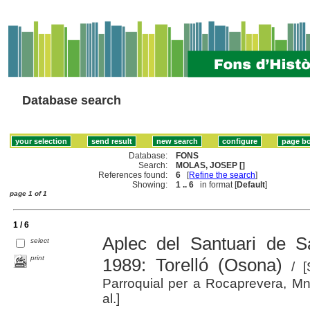
Database search
Database:
FONS
Search:
MOLAS, JOSEP []
References found:
6
[
Refine the search
]
Showing:
1 .. 6
in format [
Default
]
page 1 of 1
1 / 6
Aplec del Santuari de 
select
print
1989: Torelló (Osona)
/ [
Parroquial per a Rocaprevera, Mn.
al.]