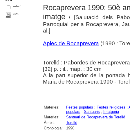
Rocaprevera 1990: 50è ani
select
print
imatge
/ [Salutació dels Pab
Parroquial per a Rocaprevera, J
al.]
Aplec de Rocaprevera
(1990 : Torel
Torelló : Pabordes de Rocaprevera
[32] p. : il., map. ; 30 cm
A la part superior de la portada 
Maria de Rocaprevera 1990 - Torel
Matèries:
Festes populars
;
Festes religioses
;
populars
;
Santuaris
;
Imatgeria
Matèries:
Santuari de Rocaprevera de Torelló
Àmbit:
Torelló
Cronologia:
1990