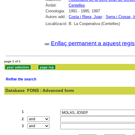
Àmbit:
Centelles
Cronologia:
1991 - 1995; 1997
Autors add.:
Costa i Riera, Joan
;
Serra i Crosas,
Localització:
B. La Cooperativa (Centelles)
Enllaç permanent a aquest regis
page 1 of 1
Refine the search
Database
FONS : Advanced form
Search:
1
2
3