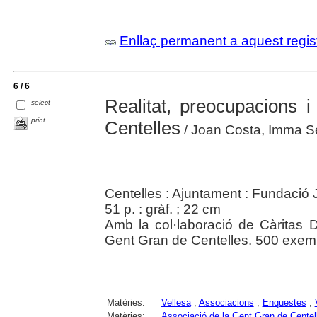
Enllaç permanent a aquest regis
6 / 6
Realitat, preocupacions i
select
print
Centelles
/ Joan Costa, Imma Ser
Centelles : Ajuntament : Fundació 
51 p. : gràf. ; 22 cm
Amb la col·laboració de Càritas 
Gent Gran de Centelles. 500 exemp
Matèries:
Vellesa
;
Associacions
;
Enquestes
;
Matèries:
Associació de la Gent Gran de Centel