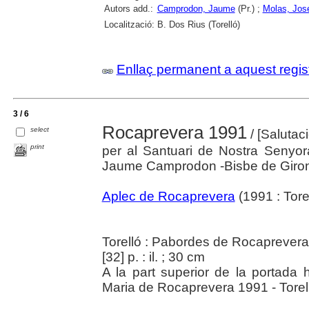
Autors add.:
Camprodon, Jaume
(Pr.) ;
Molas, Jos
Localització:
B. Dos Rius (Torelló)
Enllaç permanent a aquest regis
3 / 6
Rocaprevera 1991
select
/ [Salutac
print
per al Santuari de Nostra Senyo
Jaume Camprodon -Bisbe de Girona-
Aplec de Rocaprevera
(1991 : Torel
Torelló : Pabordes de Rocaprevera
[32] p. : il. ; 30 cm
A la part superior de la portada 
Maria de Rocaprevera 1991 - Torel