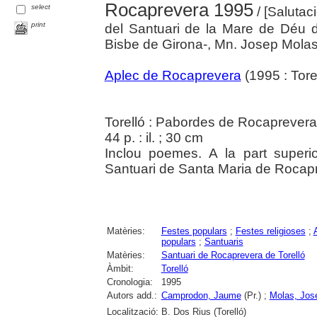
Rocaprevera 1995
select
/ [Salutac
print
del Santuari de la Mare de Déu
Bisbe de Girona-, Mn. Josep Molas, 
Aplec de Rocaprevera
(1995 : Torel
Torelló : Pabordes de Rocaprevera
44 p. : il. ; 30 cm
Inclou poemes. A la part superio
Santuari de Santa Maria de Rocapr
Matèries:
Festes populars
;
Festes religioses
;
populars
;
Santuaris
Matèries:
Santuari de Rocaprevera de Torelló
Àmbit:
Torelló
Cronologia:
1995
Autors add.:
Camprodon, Jaume
(Pr.) ;
Molas, Jos
Localització:
B. Dos Rius (Torelló)