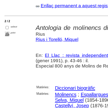
Enllaç permanent a aquest regis
2 / 2
Antologia de molinencs di
select
print
Rius
Rius i Torelló, Miquel
En:
El Llaç : revista independent
(gener 1991), p. 43-46 : il.
Especial 800 anys de Molins de Re
Matèries:
Diccionari biogràfic
Matèries:
Molinencs
;
Espallargues
Selva, Miquel
(1854-189
Castellví, Josep
(1876-1