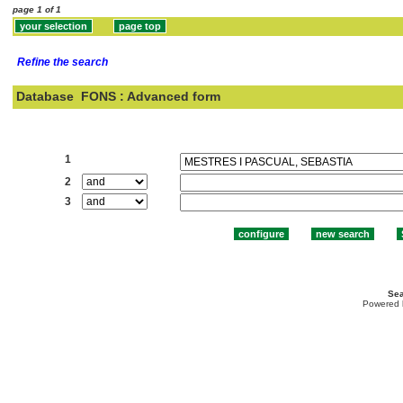
page 1 of 1
Refine the search
Database
FONS : Advanced form
Search:
1
2
3
Sea
Powered