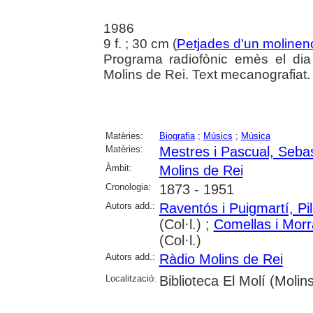
1986
9 f. ; 30 cm (
Petjades d'un molinen
Programa radiofònic emès el di
Molins de Rei. Text mecanografiat.
Matèries:
Biografia
;
Músics
;
Música
Matèries:
Mestres i Pascual, Sebas
Àmbit:
Molins de Rei
Cronologia:
1873 - 1951
Autors add.:
Raventós i Puigmartí, Pil
(Col·l.) ;
Comellas i Morr
(Col·l.)
Autors add.:
Ràdio Molins de Rei
Localització:
Biblioteca El Molí (Molin