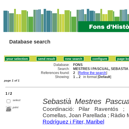
Database search
Database:
FONS
Search:
MESTRES I PASCUAL, SEBASTIA 
References found:
2
[
Refine the search
]
Showing:
1 .. 2
in format [
Default
]
page 1 of 1
1 / 2
Sebastià Mestres Pascua
select
print
Coordinació: Pilar Raventós ;
Comellas, Joan Parellada ; Ràdio 
Rodríguez i Fiter, Maribel