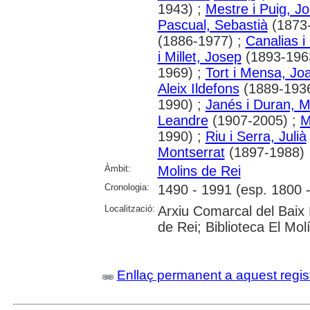
1943) ;
Mestre i Puig, J
Pascual, Sebastià
(1873-
(1886-1977) ;
Canalias i
i Millet, Josep
(1893-196
1969) ;
Tort i Mensa, Jo
Aleix Ildefons
(1889-1936
1990) ;
Janés i Duran, 
Leandre
(1907-2005) ;
M
1990) ;
Riu i Serra, Julià
Montserrat
(1897-1988)
Àmbit:
Molins de Rei
Cronologia:
1490 - 1991 (esp. 1800 
Localització:
Arxiu Comarcal del Baix 
de Rei; Biblioteca El Mol
Enllaç permanent a aquest regis