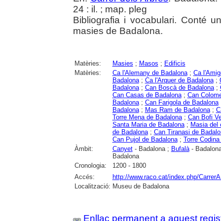
24 : il. ; map. pleg
Bibliografia i vocabulari. Conté u
masies de Badalona.
Matèries:
Masies
;
Masos
;
Edificis
Matèries:
Ca l'Alemany de Badalona
;
Ca l'Ami
Badalona
;
Ca l'Arquer de Badalona
;
Badalona
;
Can Boscà de Badalona
;
Can Casas de Badalona
;
Can Colome
Badalona
;
Can Farigola de Badalona
Badalona
;
Mas Ram de Badalona
;
C
Torre Mena de Badalona
;
Can Bofi Ve
Santa Maria de Badalona
;
Masia del 
de Badalona
;
Can Tiranasi de Badal
Can Pujol de Badalona
;
Torre Codina
Àmbit:
Canyet
- Badalona ;
Bufalà
- Badalon
Badalona
Cronologia:
1200 - 1800
Accés:
http://www.raco.cat/index.php/CarrerA
Localització:
Museu de Badalona
Enllaç permanent a aquest regis