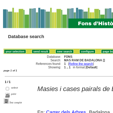
Database search
Database:
FONS
Search:
MAS RAM DE BADALONA []
References found:
1
[
Refine the search
]
Showing:
1 .. 1
in format [
Default
]
page 1 of 1
1 / 1
Masies i cases pairals de
select
print
Text complet
En:
Carrer dels Arbres
. Badalona. 