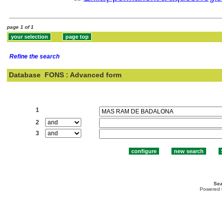
page 1 of 1
Refine the search
Database
FONS : Advanced form
Search:
1
2
3
Sea
Powered