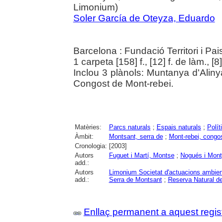
Limonium)
Soler García de Oteyza, Eduardo
Barcelona : Fundació Territori i Pa
1 carpeta [158] f., [12] f. de làm., [8
Inclou 3 plànols: Muntanya d'Aliny
Congost de Mont-rebei.
Matèries:
Parcs naturals
;
Espais naturals
;
Polít
Àmbit:
Montsant, serra de
;
Mont-rebei, congo
Cronologia:
[2003]
Autors
Fuguet i Martí, Montse
;
Nogués i Mont
add.:
Autors
Limonium Societat d'actuacions ambien
add.:
Serra de Montsant
;
Reserva Natural d
Enllaç permanent a aquest regis