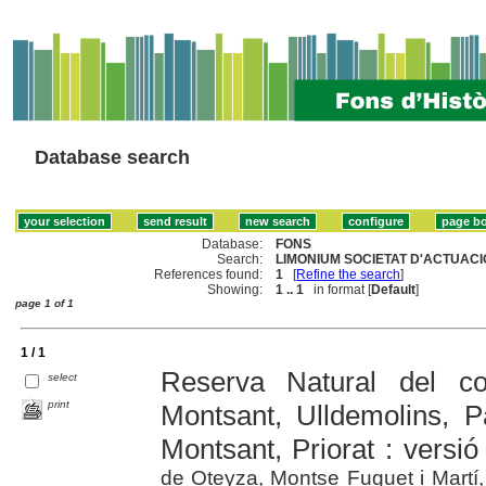
Database search
Database:
FONS
Search:
LIMONIUM SOCIETAT D'ACTUACI
References found:
1
[
Refine the search
]
Showing:
1 .. 1
in format [
Default
]
page 1 of 1
1 / 1
Reserva Natural del c
select
print
Montsant, Ulldemolins, P
Montsant, Priorat : versi
de Oteyza, Montse Fuguet i Martí,