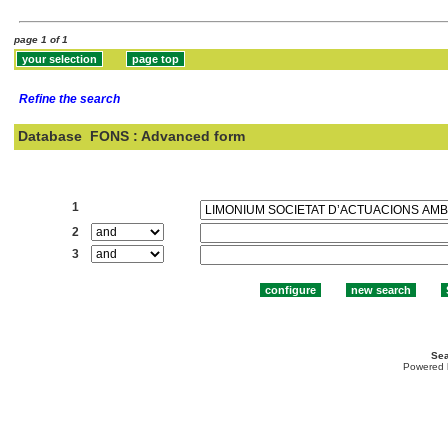
page 1 of 1
Refine the search
Database
FONS : Advanced form
Search:
1
2
3
Sea
Powered