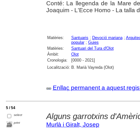
Conté: La llegenda de la Mare de
Joaquim - L'Ecce Homo - La talla d
Matèries:
Santuaris
;
Devoció mariana
;
Arquitec
popular
;
Guies
Matèries:
Santuari del Tura d'Olot
Àmbit:
Olot
Cronologia:
[0000 - 2021]
Localització:
B. Marià Vayreda (Olot)
Enllaç permanent a aquest regis
5 / 54
Alguns garrotxins d'Amèrica
select
print
Murlà i Giralt, Josep