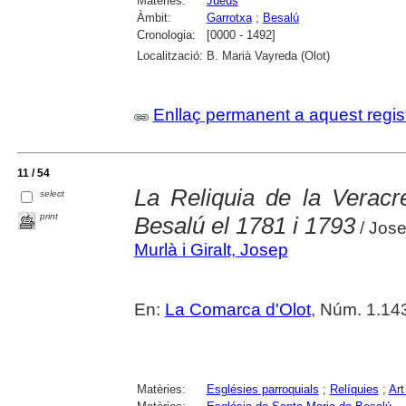
Matèries:
Jueus
Àmbit:
Garrotxa
;
Besalú
Cronologia:
[0000 - 1492]
Localització:
B. Marià Vayreda (Olot)
Enllaç permanent a aquest regis
11 / 54
La Reliquia de la Veracre
select
print
Besalú el 1781 i 1793
/ Jose
Murlà i Giralt, Josep
En:
La Comarca d'Olot
, Núm. 1.14
Matèries:
Esglésies parroquials
;
Relíquies
;
Art