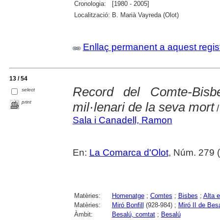
Cronologia:
[1980 - 2005]
Localització:
B. Marià Vayreda (Olot)
Enllaç permanent a aquest regis
13 / 54
Record del Comte-Bisb
select
print
mil·lenari de la seva mort
/
Sala i Canadell, Ramon
En:
La Comarca d'Olot
, Núm. 279 (
Matèries:
Homenatge
;
Comtes
;
Bisbes
;
Alta 
Matèries:
Miró Bonfill
(928-984) ;
Miró II de Bes
Àmbit:
Besalú, comtat
;
Besalú