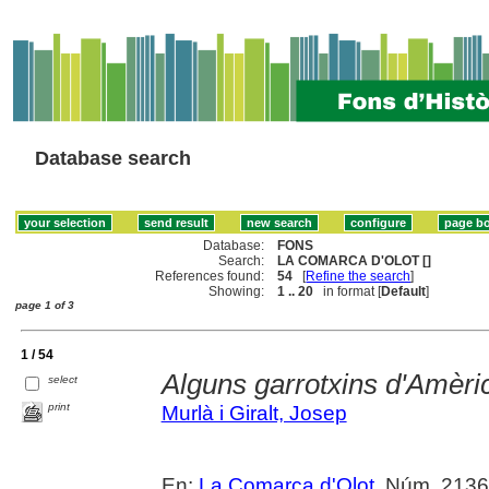
Database search
Database:
FONS
Search:
LA COMARCA D'OLOT []
References found:
54
[
Refine the search
]
Showing:
1 .. 20
in format [
Default
]
page 1 of 3
1 / 54
Alguns garrotxins d'Amèrica
select
print
Murlà i Giralt, Josep
En:
La Comarca d'Olot
, Núm. 2136