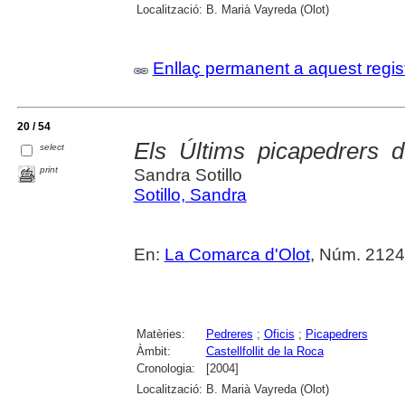
Localització:
B. Marià Vayreda (Olot)
Enllaç permanent a aquest regis
20 / 54
Els Últims picapedrers de
select
print
Sandra Sotillo
Sotillo, Sandra
En:
La Comarca d'Olot
, Núm. 2124
Matèries:
Pedreres
;
Oficis
;
Picapedrers
Àmbit:
Castellfollit de la Roca
Cronologia:
[2004]
Localització:
B. Marià Vayreda (Olot)