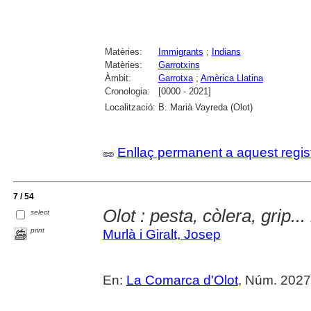
Matèries:
Immigrants
;
Indians
Matèries:
Garrotxins
Àmbit:
Garrotxa
;
Amèrica Llatina
Cronologia:
[0000 - 2021]
Localització:
B. Marià Vayreda (Olot)
Enllaç permanent a aquest regis
7 / 54
Olot : pesta, còlera, grip...
select
print
Murlà i Giralt, Josep
En:
La Comarca d'Olot
, Núm. 2027