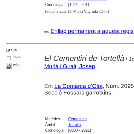
Cronologia:
[1921 - 2011]
Localització:
B. Marià Vayreda (Olot)
Enllaç permanent a aquest regis
19 / 54
El Cementiri de Tortellà
select
/ Jo
print
Murlà i Giralt, Josep
En:
La Comarca d'Olot
, Núm. 2095
Secció Fossars garrotxins.
Matèries:
Cementiris
Àmbit:
Tortellà
Cronologia:
[0000 - 2021]