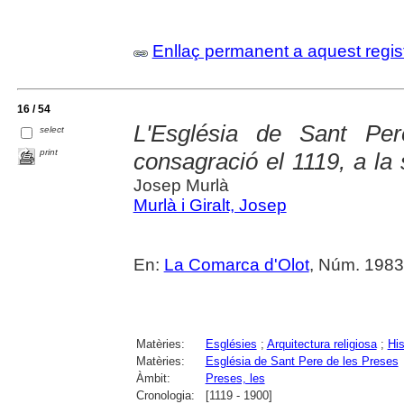
Enllaç permanent a aquest regis
16 / 54
L'Església de Sant Pe
select
print
consagració el 1119, a la
Josep Murlà
Murlà i Giralt, Josep
En:
La Comarca d'Olot
, Núm. 1983 
Matèries:
Esglésies
;
Arquitectura religiosa
;
His
Matèries:
Església de Sant Pere de les Preses
Àmbit:
Preses, les
Cronologia:
[1119 - 1900]