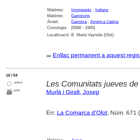
Matèries:
Immigrants
;
Indians
Matèries:
Garrotxins
Àmbit:
Garrotxa
;
Amèrica Llatina
Cronologia:
[0000 - 1900]
Localització:
B. Marià Vayreda (Olot)
Enllaç permanent a aquest regis
10 / 54
Les Comunitats jueves de 
select
print
Murlà i Giralt, Josep
En:
La Comarca d'Olot
, Núm. 671 (