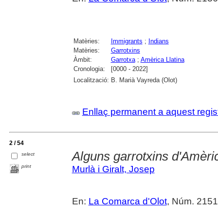
Matèries:
Immigrants
;
Indians
Matèries:
Garrotxins
Àmbit:
Garrotxa
;
Amèrica Llatina
Cronologia:
[0000 - 2022]
Localització:
B. Marià Vayreda (Olot)
Enllaç permanent a aquest regis
2 / 54
Alguns garrotxins d'Amèrica
select
print
Murlà i Giralt, Josep
En:
La Comarca d'Olot
, Núm. 2151