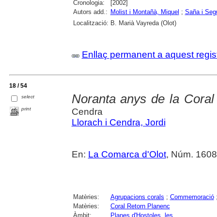
Cronologia:
[2002]
Autors add.:
Molist i Montañà, Miquel
;
Saña i Seg
Localització:
B. Marià Vayreda (Olot)
Enllaç permanent a aquest regis
18 / 54
Noranta anys de la Coral
select
print
Cendra
Llorach i Cendra, Jordi
En:
La Comarca d'Olot
, Núm. 1608 
Matèries:
Agrupacions corals
;
Commemoració
Matèries:
Coral Retorn Planenc
Àmbit:
Planes d'Hostoles, les