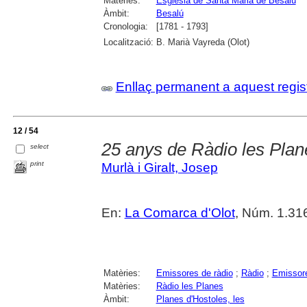
Matèries:
Església de Santa Maria de Besalú
Àmbit:
Besalú
Cronologia:
[1781 - 1793]
Localització:
B. Marià Vayreda (Olot)
Enllaç permanent a aquest regis
12 / 54
25 anys de Ràdio les Plan
select
print
Murlà i Giralt, Josep
En:
La Comarca d'Olot
, Núm. 1.316
Matèries:
Emissores de ràdio
;
Ràdio
;
Emissore
Matèries:
Ràdio les Planes
Àmbit:
Planes d'Hostoles, les