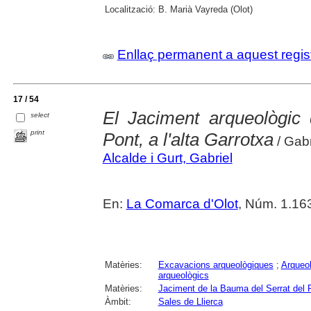
Localització:
B. Marià Vayreda (Olot)
Enllaç permanent a aquest regis
17 / 54
El Jaciment arqueològic
select
print
Pont, a l'alta Garrotxa
/ Gabr
Alcalde i Gurt, Gabriel
En:
La Comarca d'Olot
, Núm. 1.163
Matèries:
Excavacions arqueològiques
;
Arqueol
arqueològics
Matèries:
Jaciment de la Bauma del Serrat del 
Àmbit:
Sales de Llierca