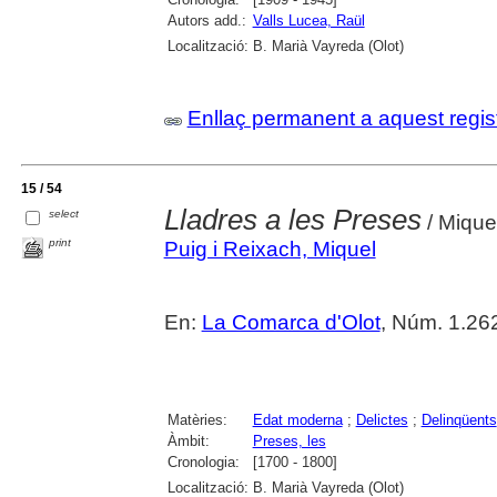
Autors add.:
Valls Lucea, Raül
Localització:
B. Marià Vayreda (Olot)
Enllaç permanent a aquest regis
15 / 54
Lladres a les Preses
select
/ Mique
print
Puig i Reixach, Miquel
En:
La Comarca d'Olot
, Núm. 1.262
Matèries:
Edat moderna
;
Delictes
;
Delinqüents
Àmbit:
Preses, les
Cronologia:
[1700 - 1800]
Localització:
B. Marià Vayreda (Olot)