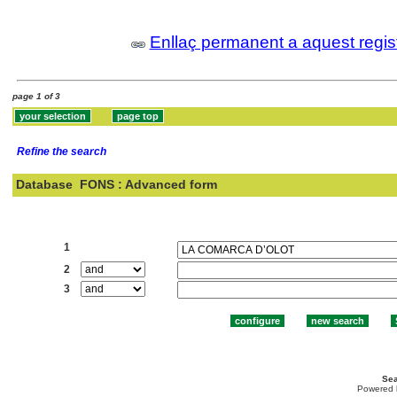
Enllaç permanent a aquest regis
page 1 of 3
Refine the search
Database
FONS : Advanced form
Search:
1
2
3
Sea
Powered