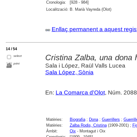
Cronologia:
[928 - 984]
Localització:
B. Marià Vayreda (Olot)
Enllaç permanent a aquest regis
14 / 54
Cristina Zalba, una dona 
select
print
Sala i López, Raül Valls Lucea
Sala López, Sònia
En:
La Comarca d'Olot
, Núm. 2088
Matèries:
Biografia
;
Dona
;
Guerrillers
;
Guerrill
Matèries:
Zalba Rodis, Cristina
(1909-2001) ;
Fi
Àmbit:
Oix
- Montagut i Oix
Cronologia:
[1909 - 1945]