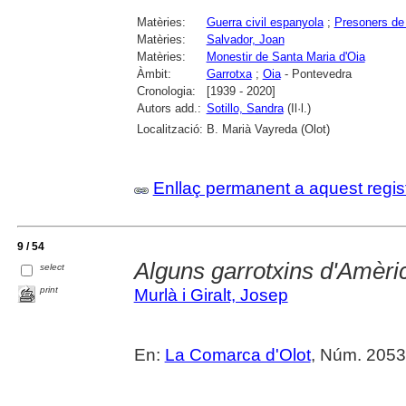
Matèries:
Guerra civil espanyola
;
Presoners de
Matèries:
Salvador, Joan
Matèries:
Monestir de Santa Maria d'Oia
Àmbit:
Garrotxa
;
Oia
- Pontevedra
Cronologia:
[1939 - 2020]
Autors add.:
Sotillo, Sandra
(Il·l.)
Localització:
B. Marià Vayreda (Olot)
Enllaç permanent a aquest regis
9 / 54
Alguns garrotxins d'Amèri
select
print
Murlà i Giralt, Josep
En:
La Comarca d'Olot
, Núm. 2053