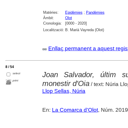
Matèries:
Epidèmies
;
Pandèmies
Àmbit:
Olot
Cronologia:
[0000 - 2020]
Localització:
B. Marià Vayreda (Olot)
Enllaç permanent a aquest regis
8 / 54
Joan Salvador, últim s
select
print
monestir d'Oia
/ text: Núria Llo
Llop Sellas, Núria
En:
La Comarca d'Olot
, Núm. 2019