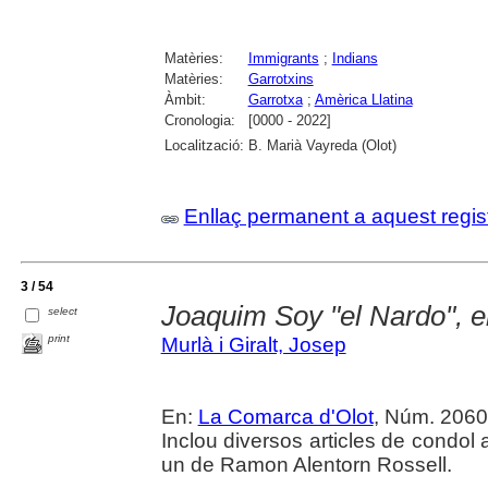
Matèries:
Immigrants
;
Indians
Matèries:
Garrotxins
Àmbit:
Garrotxa
;
Amèrica Llatina
Cronologia:
[0000 - 2022]
Localització:
B. Marià Vayreda (Olot)
Enllaç permanent a aquest regis
3 / 54
Joaquim Soy "el Nardo", el
select
print
Murlà i Giralt, Josep
En:
La Comarca d'Olot
, Núm. 2060 
Inclou diversos articles de condol 
un de Ramon Alentorn Rossell.