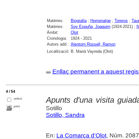
Matèries:
Biografia
;
Homenatge
;
Toreros
;
Tau
Matèries:
Soy Espuña, Joaquim
(1924-2021) ;
N
Àmbit:
Olot
Cronologia:
1924 - 2021
Autors add.:
Alentorn Rossell, Ramon
Localització:
B. Marià Vayreda (Olot)
Enllaç permanent a aquest regis
4 / 54
Apunts d'una visita guiad
select
print
Sotillo
Sotillo, Sandra
En:
La Comarca d'Olot
, Núm. 2087