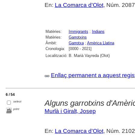
En:
La Comarca d'Olot
, Núm. 2087 
Matèries:
Immigrants
;
Indians
Matèries:
Garrotxins
Àmbit:
Garrotxa
;
Amèrica Llatina
Cronologia:
[0000 - 2021]
Localització:
B. Marià Vayreda (Olot)
Enllaç permanent a aquest regis
6 / 54
Alguns garrotxins d'Amèrica 
select
print
Murlà i Giralt, Josep
En:
La Comarca d'Olot
, Núm. 2102