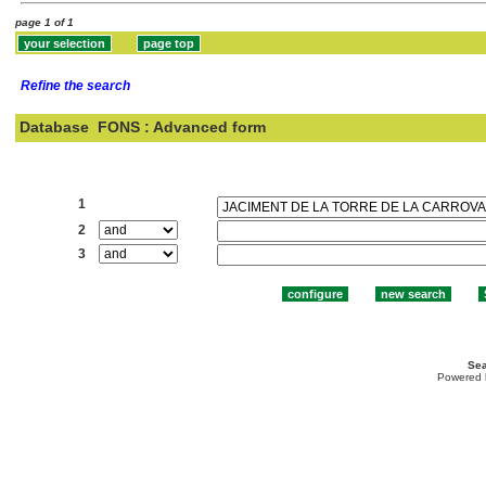
page 1 of 1
Refine the search
Database
FONS : Advanced form
Search:
1
2
3
Sea
Powered