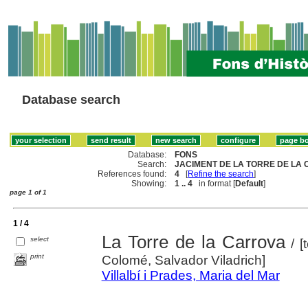
Database search
Database:
FONS
Search:
JACIMENT DE LA TORRE DE LA 
References found:
4
[
Refine the search
]
Showing:
1 .. 4
in format [
Default
]
page 1 of 1
1 / 4
La Torre de la Carrova
select
/ [t
print
Colomé, Salvador Viladrich]
Villalbí i Prades, Maria del Mar