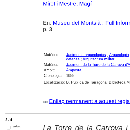
Miret i Mestre, Magí
En:
Museu del Montsià : Full Infor
p. 3
Matèries:
Jaciments arqueològics
;
Arqueologia
defensa
;
Arquitectura militar
Matèries:
Jaciment de la Torre de la Carrova d
Àmbit:
Amposta
Cronologia:
1988
Localització:
B. Pública de Tarragona; Biblioteca M
Enllaç permanent a aquest regis
3 / 4
La Torre de la Carrova i 
select