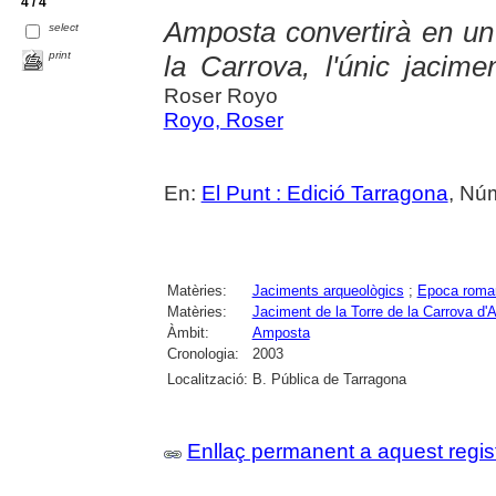
4 / 4
Amposta convertirà en un 
select
print
la Carrova, l'únic jacime
Roser Royo
Royo, Roser
En:
El Punt : Edició Tarragona
, Nú
Matèries:
Jaciments arqueològics
;
Epoca roma
Matèries:
Jaciment de la Torre de la Carrova d
Àmbit:
Amposta
Cronologia:
2003
Localització:
B. Pública de Tarragona
Enllaç permanent a aquest regis