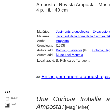
Amposta : Revista Amposta : Museu
4 p. : il. ; 40 cm
Matèries:
Jaciments arqueològics
;
Excavacions
Matèries:
Jaciment de la Torre de la Carrova d
Àmbit:
Amposta
Cronologia:
[1993]
Autors add.:
Baldrich, Salvador
(Il·l.) ;
Colomé, Je
Autors add.:
Museu del Montsià
Localització:
B. Pública de Tarragona
Enllaç permanent a aquest regis
2 / 4
Una Curiosa troballa 
select
print
Amposta
/ [Magí Miret]