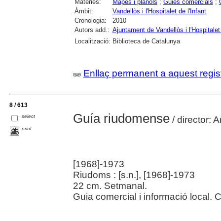
Matèries:
Mapes i plànols
;
Guies comercials
;
Àmbit:
Vandellòs i l'Hospitalet de l'Infant
Cronologia:
2010
Autors add.:
Ajuntament de Vandellòs i l'Hospitalet 
Localització:
Biblioteca de Catalunya
Enllaç permanent a aquest regis
8 / 613
Guía riudomense
select
/ director: 
print
[1968]-1973
Riudoms : [s.n.], [1968]-1973
22 cm. Setmanal.
Guia comercial i informació local.