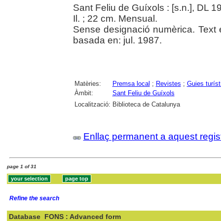
Sant Feliu de Guíxols : [s.n.], DL 1
Il. ; 22 cm. Mensual.
Sense designació numèrica. Text e
basada en: jul. 1987.
Matèries:
Premsa local
;
Revistes
;
Guies turís
Àmbit:
Sant Feliu de Guíxols
Localització:
Biblioteca de Catalunya
Enllaç permanent a aquest regis
page 1 of 31
Refine the search
Database
FONS : Advanced form