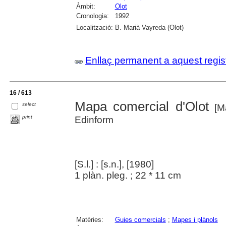
Àmbit:
Olot
Cronologia:
1992
Localització:
B. Marià Vayreda (Olot)
Enllaç permanent a aquest regis
16 / 613
Mapa comercial d'Olot
select
[Ma
print
Edinform
[S.l.] : [s.n.], [1980]
1 plàn. pleg. ; 22 * 11 cm
Matèries:
Guies comercials
;
Mapes i plànols