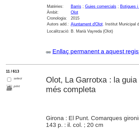
Matèries:
Barris
;
Guies comercials
;
Botigues 
Àmbit:
Olot
Cronologia:
2015
Autors add.:
Ajuntament d'Olot
. Institut Municipal
Localització:
B. Marià Vayreda (Olot)
Enllaç permanent a aquest regis
11 / 613
Olot, La Garrotxa : la gui
select
print
més completa
Girona : El Punt. Comarques gironi
143 p. : il. col. ; 20 cm