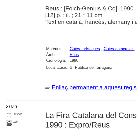
Reus : [Folch-Genius & Co], 1990
[12] p. : il. ; 21 * 11 cm
Text en català, francès, alemany i 
Matèries:
Guies turístiques
;
Guies comercials
Àmbit:
Reus
Cronologia:
1990
Localització:
B. Pública de Tarragona
Enllaç permanent a aquest regis
2 / 613
La Fira Catalana del Consu
select
print
1990 : Expro/Reus