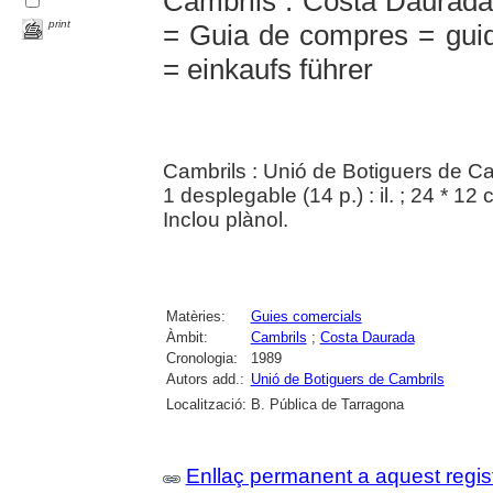
Cambrils : Costa Daurad
print
= Guia de compres = guid
= einkaufs führer
Cambrils : Unió de Botiguers de Ca
1 desplegable (14 p.) : il. ; 24 * 12
Inclou plànol.
Matèries:
Guies comercials
Àmbit:
Cambrils
;
Costa Daurada
Cronologia:
1989
Autors add.:
Unió de Botiguers de Cambrils
Localització:
B. Pública de Tarragona
Enllaç permanent a aquest regis