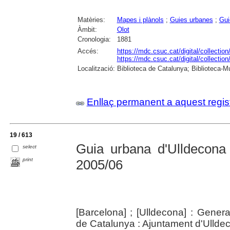
Matèries:
Mapes i plànols
;
Guies urbanes
;
Gui
Àmbit:
Olot
Cronologia:
1881
Accés:
https://mdc.csuc.cat/digital/collect
https://mdc.csuc.cat/digital/collecti
Localització:
Biblioteca de Catalunya; Biblioteca-Mu
Enllaç permanent a aquest regis
19 / 613
Guia urbana d'Ulldecona
select
print
2005/06
[Barcelona] ; [Ulldecona] : Gener
de Catalunya : Ajuntament d'Ullde