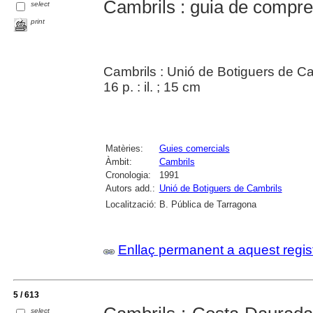
Cambrils : guia de compr
select
print
Cambrils : Unió de Botiguers de C
16 p. : il. ; 15 cm
Matèries:
Guies comercials
Àmbit:
Cambrils
Cronologia:
1991
Autors add.:
Unió de Botiguers de Cambrils
Localització:
B. Pública de Tarragona
Enllaç permanent a aquest regis
5 / 613
select