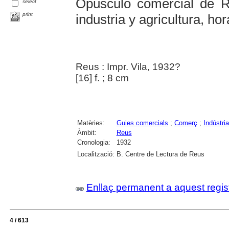
Opúsculo comercial de R
select
print
industria y agricultura, ho
Reus : Impr. Vila, 1932?
[16] f. ; 8 cm
Matèries:
Guies comercials
;
Comerç
;
Indústria
Àmbit:
Reus
Cronologia:
1932
Localització:
B. Centre de Lectura de Reus
Enllaç permanent a aquest regis
4 / 613