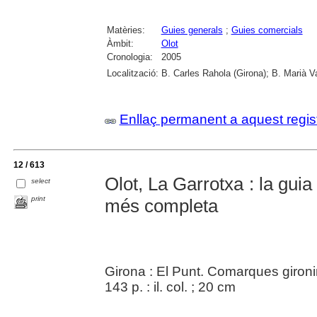
Matèries:
Guies generals
;
Guies comercials
Àmbit:
Olot
Cronologia:
2005
Localització:
B. Carles Rahola (Girona); B. Marià V
Enllaç permanent a aquest regis
12 / 613
Olot, La Garrotxa : la gui
select
print
més completa
Girona : El Punt. Comarques gironi
143 p. : il. col. ; 20 cm