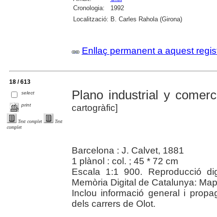
Cronologia:
1992
Localització:
B. Carles Rahola (Girona)
Enllaç permanent a aquest regis
18 / 613
Plano industrial y comerci
select
print
cartogràfic]
Text complet
Text
complet
Barcelona : J. Calvet, 1881
1 plànol : col. ; 45 * 72 cm
Escala 1:1 900. Reproducció digi
Memòria Digital de Catalunya: Map
Inclou informació general i prop
dels carrers de Olot.