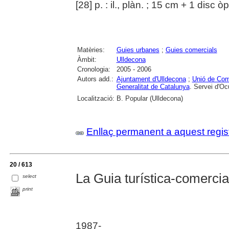
[28] p. : il., plàn. ; 15 cm + 1 disc
Matèries:
Guies urbanes
;
Guies comercials
Àmbit:
Ulldecona
Cronologia:
2005 - 2006
Autors add.:
Ajuntament d'Ulldecona
;
Unió de Com
Generalitat de Catalunya
. Servei d'O
Localització:
B. Popular (Ulldecona)
Enllaç permanent a aquest regis
20 / 613
La Guia turística-comercia
select
print
1987-