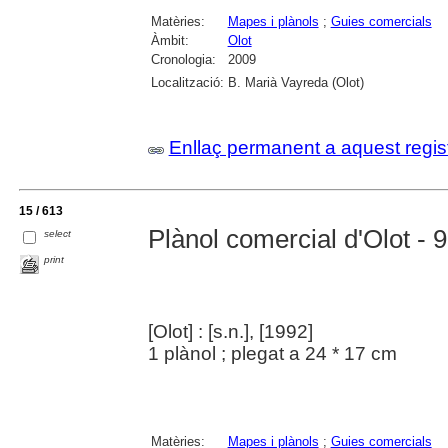
Matèries:
Mapes i plànols
;
Guies comercials
Àmbit:
Olot
Cronologia:
2009
Localització:
B. Marià Vayreda (Olot)
Enllaç permanent a aquest regis
15 / 613
Plànol comercial d'Olot - 
select
print
[Olot] : [s.n.], [1992]
1 plànol ; plegat a 24 * 17 cm
Matèries:
Mapes i plànols
;
Guies comercials