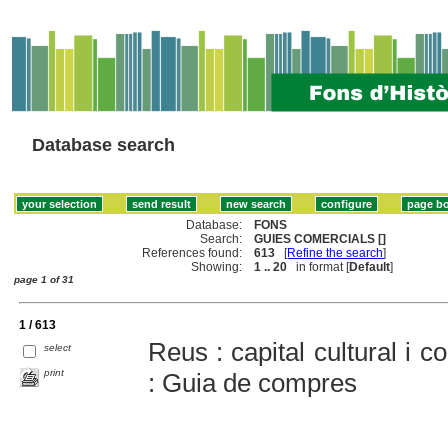
Database search
Database:
FONS
Search:
GUIES COMERCIALS []
References found:
613
[
Refine the search
]
Showing:
1 .. 20
in format [
Default
]
page 1 of 31
1 / 613
Reus : capital cultural i 
select
print
: Guia de compres