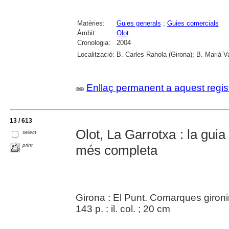
Matèries:
Guies generals
;
Guies comercials
Àmbit:
Olot
Cronologia:
2004
Localització:
B. Carles Rahola (Girona); B. Marià V
Enllaç permanent a aquest regis
13 / 613
Olot, La Garrotxa : la gui
select
print
més completa
Girona : El Punt. Comarques gironi
143 p. : il. col. ; 20 cm