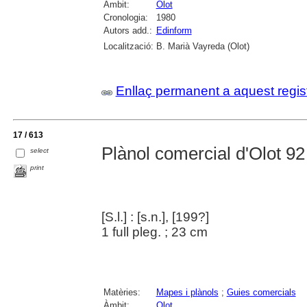
Àmbit:
Olot
Cronologia:
1980
Autors add.:
Edinform
Localització:
B. Marià Vayreda (Olot)
Enllaç permanent a aquest regis
17 / 613
Plànol comercial d'Olot 92
select
print
[S.l.] : [s.n.], [199?]
1 full pleg. ; 23 cm
Matèries:
Mapes i plànols
;
Guies comercials
Àmbit:
Olot