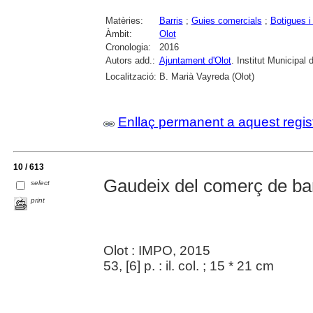
Matèries:
Barris
;
Guies comercials
;
Botigues 
Àmbit:
Olot
Cronologia:
2016
Autors add.:
Ajuntament d'Olot
. Institut Municipal
Localització:
B. Marià Vayreda (Olot)
Enllaç permanent a aquest regis
10 / 613
Gaudeix del comerç de barr
select
print
Olot : IMPO, 2015
53, [6] p. : il. col. ; 15 * 21 cm