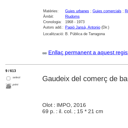
Matèries:
Guies urbanes
;
Guies comercials
;
R
Àmbit:
Riudoms
Cronologia:
1968 - 1973
Autors add.:
Papió Jansà, Antonio
(Dir.)
Localització:
B. Pública de Tarragona
Enllaç permanent a aquest regis
9 / 613
Gaudeix del comerç de barr
select
print
Olot : IMPO, 2016
69 p. : il. col. ; 15 * 21 cm