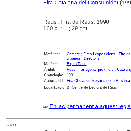
Fira Catalana del Consumidor
(199
Reus : Fira de Reus, 1990
160 p. : il. ; 29 cm
Matèries:
Comerç
;
Fires i exposicions
;
Fira d
urbanes
;
Directoris
Matèries:
Expro/Reus
Àmbit:
Reus
;
Tarragona, província
;
Catalun
Cronologia:
1991
Autors add.:
Fira Oficial de Mostres de la Provínc
Localització:
B. Centre de Lectura de Reus
Enllaç permanent a aquest regis
3 / 613