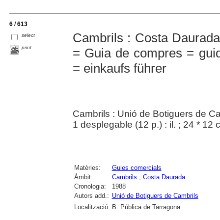
6 / 613
Cambrils : Costa Daurad
select
print
= Guia de compres = guid
= einkaufs führer
Cambrils : Unió de Botiguers de Ca
1 desplegable (12 p.) : il. ; 24 * 12
Matèries:
Guies comercials
Àmbit:
Cambrils
;
Costa Daurada
Cronologia:
1988
Autors add.:
Unió de Botiguers de Cambrils
Localització:
B. Pública de Tarragona