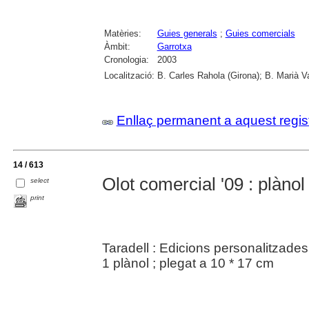
Matèries:
Guies generals
;
Guies comercials
Àmbit:
Garrotxa
Cronologia:
2003
Localització:
B. Carles Rahola (Girona); B. Marià V
Enllaç permanent a aquest regis
14 / 613
Olot comercial '09 : plànol
select
print
Taradell : Edicions personalitzades
1 plànol ; plegat a 10 * 17 cm