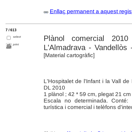
Enllaç permanent a aquest regis
7 / 613
Plànol comercial 2010 
select
print
L'Almadrava - Vandellòs
[Material cartogràfic]
L'Hospitalet de l'Infant i la Vall d
DL 2010
1 plànol ; 42 * 59 cm, plegat 21 cm
Escala no determinada. Conté: 
turística i comercial i telèfons d'int