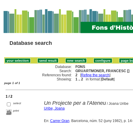
Database search
Database:
FONS
Search:
GRUARTMONER, FRANCESC []
References found:
2
[
Refine the search
]
Showing:
1 .. 2
in format [
Default
]
page 1 of 1
1 / 2
Un Projecte per a l'Ateneu
select
/ Joana Uribe
Uribe, Joana
print
En:
Carrer Gran
. Barcelona, núm. 52 (juny 1982), p. 14-1