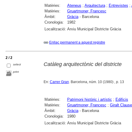
Matèries:
Ateneus
;
Arquitectura
;
Entrevistes
;
Matèries:
Gruartmoner, Francesc
Àmbit:
Gràcia
- Barcelona
Cronologia:
1982
Localització:
Arxiu Municipal Districte Gràcia
Enllaç permanent a aquest registre
2 / 2
Catàleg arquitectònic del districte
select
print
En:
Carrer Gran
. Barcelona, núm. 10 (1980) , p. 13
Matèries:
Patrimoni històric i artístic
;
Edificis
Matèries:
Gruartmoner, Francesc
;
Giralt Clause
Àmbit:
Gràcia
- Barcelona
Cronologia:
1980
Localització:
Arxiu Municipal Districte Gràcia