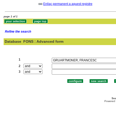
Enllaç permanent a aquest registre
page 1 of 1
Refine the search
Database
FONS : Advanced form
Search:
1
2
3
Sea
Powered