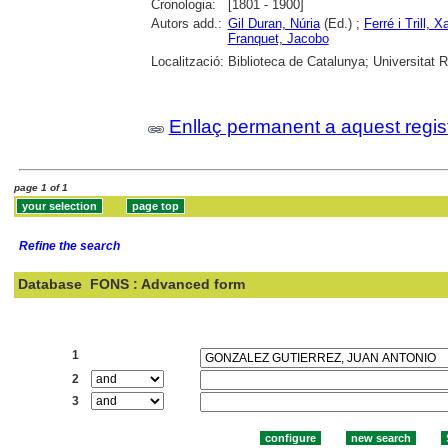
Cronologia:
[1801 - 1900]
Autors add.:
Gil Duran, Núria
(Ed.) ;
Ferré i Trill, X
Franquet, Jacobo
Localització:
Biblioteca de Catalunya; Universitat Rov
Enllaç permanent a aquest regis
page 1 of 1
Refine the search
Database
FONS : Advanced form
Search:
1
2
3