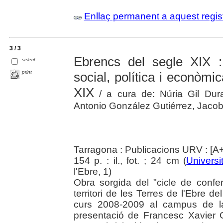
Enllaç permanent a aquest regis
3 / 3
Ebrencs del segle XIX :
select
print
social, política i econòmic
XIX
/ a cura de: Núria Gil Duran
Antonio González Gutiérrez, Jacobo 
Tarragona : Publicacions URV : [A
154 p. : il., fot. ; 24 cm (
Universit
l'Ebre, 1)
Obra sorgida del "cicle de conf
territori de les Terres de l'Ebre d
curs 2008-2009 al campus de la
presentació de Francesc Xavier G