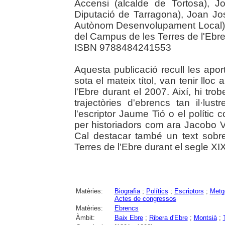
Accensi (alcalde de Tortosa), J
Diputació de Tarragona), Joan Jo
Autònom Desenvolupament Local) i
del Campus de les Terres de l'Ebre
ISBN 9788484241553
Aquesta publicació recull les apor
sota el mateix títol, van tenir ll
l'Ebre durant el 2007. Així, hi tro
trajectòries d'ebrencs tan il·l
l'escriptor Jaume Tió o el polític
per historiadors com ara Jacobo V
Cal destacar també un text sobre
Terres de l'Ebre durant el segle XIX
Matèries:
Biografia
;
Polítics
;
Escriptors
;
Metg
Actes de congressos
Matèries:
Ebrencs
Àmbit:
Baix Ebre
;
Ribera d'Ebre
;
Montsià
;