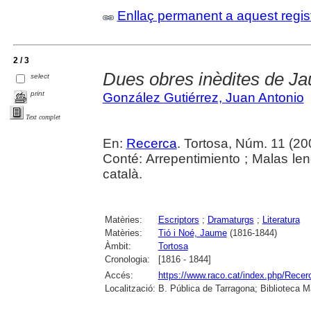
Enllaç permanent a aquest regis
2 / 3
Dues obres inèdites de J
select
print
González Gutiérrez, Juan Antonio
Text complet
En:
Recerca
. Tortosa, Núm. 11 (20
Conté: Arrepentimiento ; Malas len
català.
Matèries:
Escriptors
;
Dramaturgs
;
Literatura
Matèries:
Tió i Noé, Jaume
(1816-1844)
Àmbit:
Tortosa
Cronologia:
[1816 - 1844]
Accés:
https://www.raco.cat/index.php/Recer
Localització:
B. Pública de Tarragona; Biblioteca M