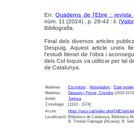
En:
Quaderns de l'Ebre : revista 
núm. 11 (2024) , p. 29-43 : il. (
Valor
Bibliografia.
Final dels diversos articles publi
Despuig. Aquest article uneix ll
l'estudi literari de l'obra i aconseg
dels Col·loquis va utilitzar per tal d
de Catalunya.
Matèries:
Escriptors
;
Historiadors
;
Edat moder
Matèries:
Despuig i Pinyol, Cristòfor
(1510-1574
Àmbit:
Tortosa
Cronologia:
[1510 - 1574]
Accés:
https://raco.cat/index.php/QdE/articl
Localització:
Biblioteca de Catalunya; Biblioteca M
B. Trinitari Fabregat (Alcanar); B. Se