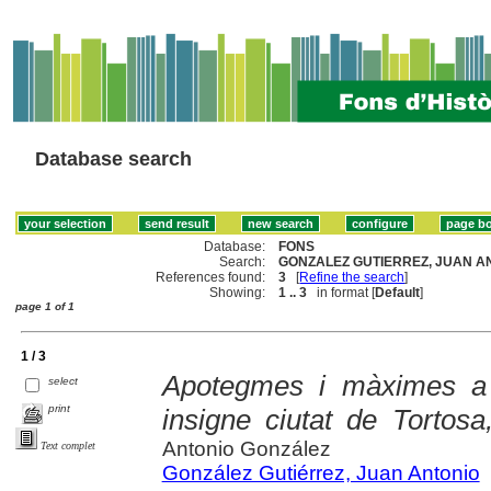
Database search
Database:
FONS
Search:
GONZALEZ GUTIERREZ, JUAN AN
References found:
3
[
Refine the search
]
Showing:
1 .. 3
in format [
Default
]
page 1 of 1
1 / 3
Apotegmes i màximes a l
select
print
insigne ciutat de Tortosa
Antonio González
Text complet
González Gutiérrez, Juan Antonio