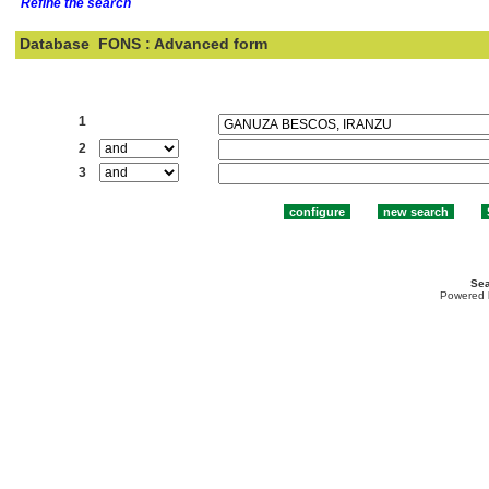
Refine the search
Database
FONS : Advanced form
Search:
1
2
3
Sea
Powered