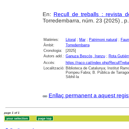
En:
Recull de treballs : revista 
Torredembarra, núm. 23 (2025) , p. 1
Matèries:
Litoral
;
Mar
;
Patrimoni natural
;
Faun
Àmbit:
Torredembarra
Cronologia:
[2025]
Autors add.:
Ganuza Bescós, Iranzu
;
Rota Gutiér
Accés:
https://raco.cat/index.php/RecullTreb
Localització:
Biblioteca de Catalunya; Institut Ramon
Pompeu Fabra; B. Pública de Tarragon
Sibhil·la
Enllaç permanent a aquest regis
page 1 of 1