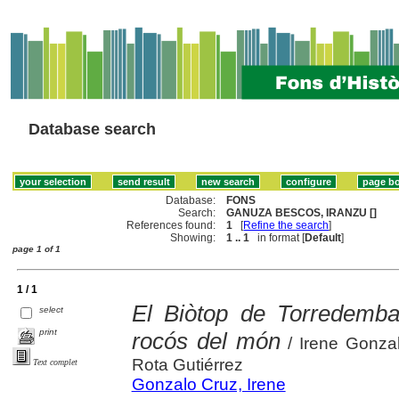
Database search
Database:
FONS
Search:
GANUZA BESCOS, IRANZU []
References found:
1
[
Refine the search
]
Showing:
1 .. 1
in format [
Default
]
page 1 of 1
1 / 1
El Biòtop de Torredembar
select
print
rocós del món
/ Irene Gonza
Rota Gutiérrez
Text complet
Gonzalo Cruz, Irene