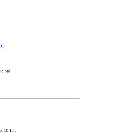
3-
;
icipal
p. 10-12 :