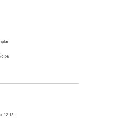
plar
;
icipal
p. 12-13 :