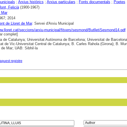
unicipals
;
Arxius històrics
;
Arxius particulars
;
Fonts documentals
;
Poetes
ont, Felicià
(1900-1967)
e Mar
967; 2014
nt de Lloret de Mar
. Servei d'Arxiu Municipal
ww.lloret.cat/seccions/arxiu-municipal/fitxers/sesmond/ButlletiSesmond14.pdf
r complet]
ca de Catalunya; Universitat Autònoma de Barcelona; Universitat de Barcelona
tat de Vic-Universitat Central de Catalunya; B. Carles Rahola (Girona); B. Mun
t de Mar; UAB: Sibhil·la
aquest registre
in field: