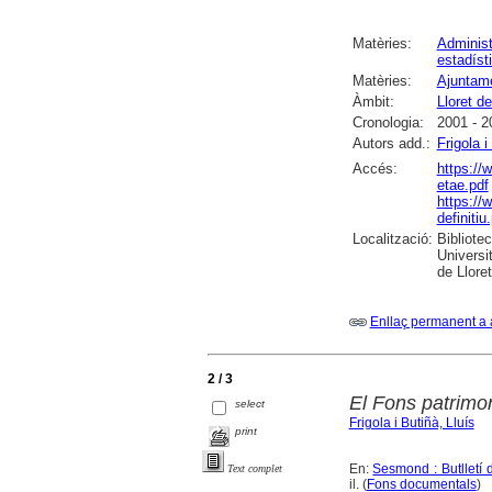
Matèries:
Administ
estadíst
Matèries:
Ajuntame
Àmbit:
Lloret d
Cronologia:
2001 - 2
Autors add.:
Frigola i
Accés:
https://
etae.pdf
https://
definitiu
Localització:
Bibliote
Universi
de Llore
Enllaç permanent a 
2 / 3
El Fons patrimon
select
Frigola i Butiñà, Lluís
print
En:
Sesmond : Butlletí 
Text complet
il. (
Fons documentals
)