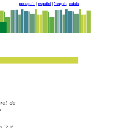
português
|
español
|
français
|
català
oret de
à
p. 12-16 :