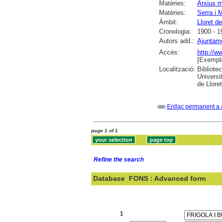
Matèries:
Arxius m
Matèries:
Serra i M
Àmbit:
Lloret d
Cronologia:
1900 - 1
Autors add.:
Ajuntame
Accés:
http://w
[Exempla
Localització:
Bibliote
Universi
de Llore
Enllaç permanent a 
page 1 of 1
Refine the search
Database
FONS : Advanced form
Search:
1