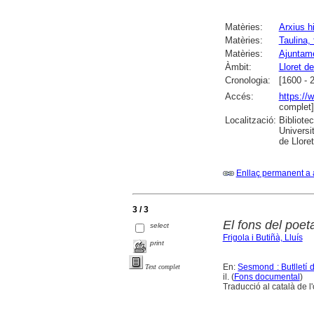
Matèries:
Arxius h
Matèries:
Taulina, 
Matèries:
Ajuntame
Àmbit:
Lloret d
Cronologia:
[1600 - 
Accés:
https://
complet]
Localització:
Bibliote
Universi
de Llore
Enllaç permanent a 
3 / 3
El fons del poet
select
Frigola i Butiñà, Lluís
print
En:
Sesmond : Butlletí 
Text complet
il. (
Fons documental
)
Traducció al català de l