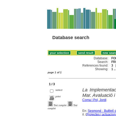
Database search
Database:
FO
Search:
FR
References found:
3
Showing:
1 ..
page 1 of 1
1 / 3
La Implementaci
select
Mar. Avaluació i
print
Coma i Pol, Jordi
Text complet
Text
complet
En:
Sesmond : Butlletí 
il. (
Projectes i actuaci