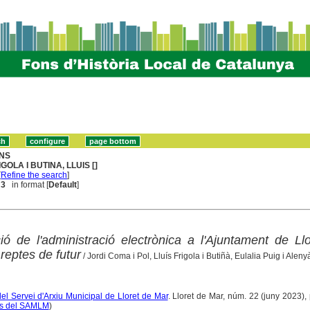
NS
IGOLA I BUTINA, LLUIS []
[
Refine the search
]
 3
in format [
Default
]
ó de l'administració electrònica a l'Ajuntament de Ll
 reptes de futur
/ Jordi Coma i Pol, Lluís Frigola i Butiñà, Eulalia Puig i Aleny
del Servei d'Arxiu Municipal de Lloret de Mar
. Lloret de Mar, núm. 22 (juny 2023), 
ons del SAMLM
)