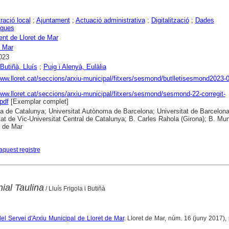
ració local
;
Ajuntament
;
Actuació administrativa
;
Digitalització
;
Dades
iques
nt de Lloret de Mar
e Mar
023
 Butiñà, Lluís
;
Puig i Alenyà, Eulàlia
www.lloret.cat/seccions/arxiu-municipal/fitxers/sesmond/butlletisesmond2023-0
www.lloret.cat/seccions/arxiu-municipal/fitxers/sesmond/sesmond-22-corregit-
.pdf
[Exemplar complet]
ca de Catalunya; Universitat Autònoma de Barcelona; Universitat de Barcelona
tat de Vic-Universitat Central de Catalunya; B. Carles Rahola (Girona); B. Mun
t de Mar
aquest registre
ial Taulina
/ Lluís Frigola i Butiñà
del Servei d'Arxiu Municipal de Lloret de Mar
. Lloret de Mar, núm. 16 (juny 2017), 