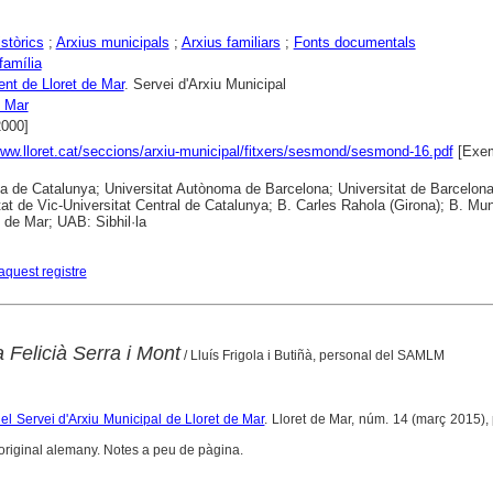
istòrics
;
Arxius municipals
;
Arxius familiars
;
Fonts documentals
família
nt de Lloret de Mar
. Servei d'Arxiu Municipal
e Mar
2000]
www.lloret.cat/seccions/arxiu-municipal/fitxers/sesmond/sesmond-16.pdf
[Exem
ca de Catalunya; Universitat Autònoma de Barcelona; Universitat de Barcelona
tat de Vic-Universitat Central de Catalunya; B. Carles Rahola (Girona); B. Mun
t de Mar; UAB: Sibhil·la
aquest registre
a Felicià Serra i Mont
/ Lluís Frigola i Butiñà, personal del SAMLM
del Servei d'Arxiu Municipal de Lloret de Mar
. Lloret de Mar, núm. 14 (març 2015), 
'original alemany. Notes a peu de pàgina.