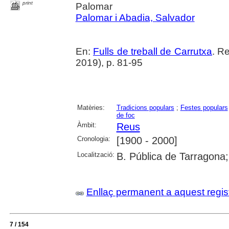
print
Palomar
Palomar i Abadia, Salvador
En:
Fulls de treball de Carrutxa
. R
2019), p. 81-95
Matèries:
Tradicions populars
;
Festes populars
de foc
Àmbit:
Reus
Cronologia:
[1900 - 2000]
Localització:
B. Pública de Tarragona
Enllaç permanent a aquest regis
7 / 154