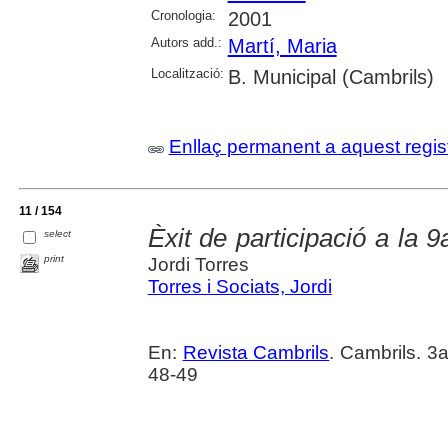
Cronologia:
2001
Autors add.:
Martí, Maria
Localització:
B. Municipal (Cambrils)
Enllaç permanent a aquest regis
11 / 154
Èxit de participació a la 
select
print
Jordi Torres
Torres i Sociats, Jordi
En:
Revista Cambrils
. Cambrils. 3
48-49