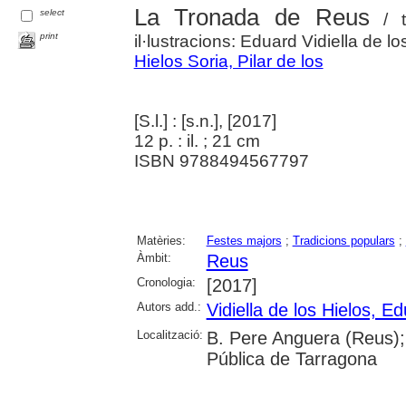
La Tronada de Reus
select
/ t
print
il·lustracions: Eduard Vidiella de lo
Hielos Soria, Pilar de los
[S.l.] : [s.n.], [2017]
12 p. : il. ; 21 cm
ISBN 9788494567797
Matèries:
Festes majors
;
Tradicions populars
;
Àmbit:
Reus
Cronologia:
[2017]
Autors add.:
Vidiella de los Hielos, E
Localització:
B. Pere Anguera (Reus);
Pública de Tarragona