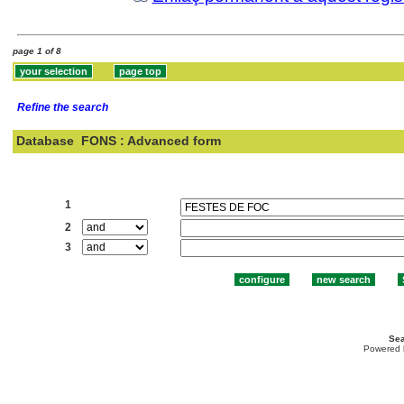
page 1 of 8
Refine the search
Database
FONS : Advanced form
Search:
1
2
3
Sea
Powered