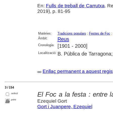
En:
Fulls de treball de Carrutxa
. R
2019), p. 81-95
Matèries:
Tradicions populars
;
Festes de Foc
Àmbit:
Reus
Cronologia:
[1901 - 2000]
Localització:
B. Pública de Tarragona
Enllaç permanent a aquest regis
3 / 154
El Foc a la festa : entre 
select
print
Ezequiel Gort
Gort i Juanpere, Ezequiel