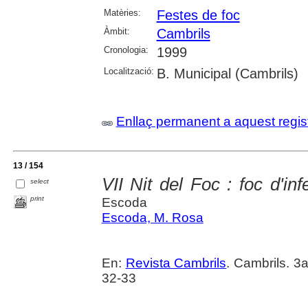
Matèries:
Festes de foc
Àmbit:
Cambrils
Cronologia:
1999
Localització:
B. Municipal (Cambrils)
Enllaç permanent a aquest regis
13 / 154
VII Nit del Foc : foc d'inf
select
print
Escoda
Escoda, M. Rosa
En:
Revista Cambrils
. Cambrils. 3
32-33