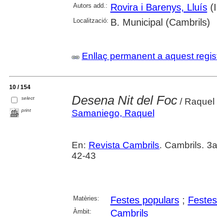
Autors add.:
Rovira i Barenys, Lluís
(Il
Localització:
B. Municipal (Cambrils)
Enllaç permanent a aquest regis
10 / 154
Desena Nit del Foc
select
/ Raquel 
print
Samaniego, Raquel
En:
Revista Cambrils
. Cambrils. 3
42-43
Matèries:
Festes populars
;
Festes
Àmbit:
Cambrils