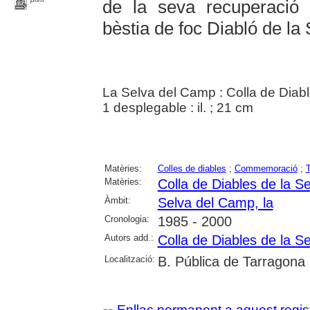
de la seva recuperació
bèstia de foc Diabló de l
La Selva del Camp : Colla de Diabl
1 desplegable : il. ; 21 cm
Matèries:
Colles de diables
;
Commemoració
;
T
Matèries:
Colla de Diables de la S
Àmbit:
Selva del Camp, la
Cronologia:
1985 - 2000
Autors add.:
Colla de Diables de la S
Localització:
B. Pública de Tarragona
Enllaç permanent a aquest regis