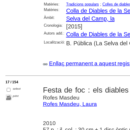
Matèries:
Tradicions populars
;
Colles de diable
Matèries:
Colla de Diables de la S
Àmbit:
Selva del Camp, la
Cronologia:
[2015]
Autors add.:
Colla de Diables de la S
Localització:
B. Pública (La Selva de
Enllaç permanent a aquest regis
17 / 154
Festa de foc : els diable
select
print
Rofes Masdeu
Rofes Masdeu, Laura
2010
57 p. : il. col. ; 30 cm + 1 disc òpt