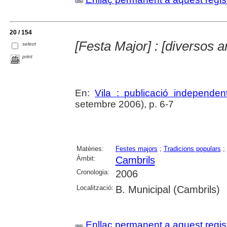
20 / 154
[Festa Major] : [diversos ar
select
print
En:
Vila : publicació independe
setembre 2006), p. 6-7
Matèries:
Festes majors
;
Tradicions populars
;
Àmbit:
Cambrils
Cronologia:
2006
Localització:
B. Municipal (Cambrils)
Enllaç permanent a aquest regis