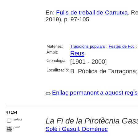
En:
Fulls de treball de Carrutxa
. R
2019), p. 97-105
Matèries:
Tradicions populars
;
Festes de Foc
Àmbit:
Reus
Cronologia:
[1901 - 2000]
Localització:
B. Pública de Tarragona
Enllaç permanent a aquest regis
4 / 154
La Fi de la Pirotècnia Gass
select
print
Solé i Gasull, Domènec