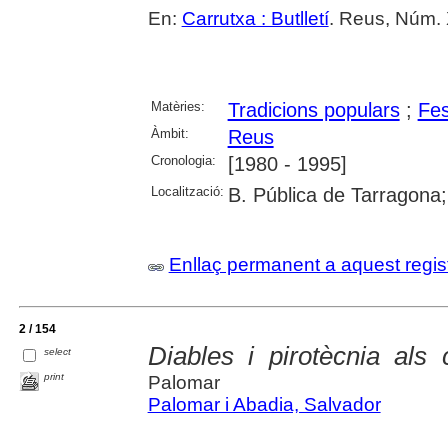
En:
Carrutxa : Butlletí
. Reus, Núm. 
Matèries:
Tradicions populars
;
Fes
Àmbit:
Reus
Cronologia:
[1980 - 1995]
Localització:
B. Pública de Tarragona
Enllaç permanent a aquest regis
2 / 154
Diables i pirotècnia als
select
print
Palomar
Palomar i Abadia, Salvador