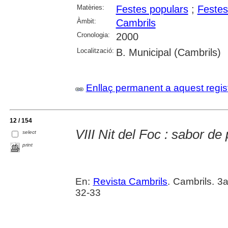
Matèries:
Festes populars
;
Festes
Àmbit:
Cambrils
Cronologia:
2000
Localització:
B. Municipal (Cambrils)
Enllaç permanent a aquest regis
12 / 154
VIII Nit del Foc : sabor de 
select
print
En:
Revista Cambrils
. Cambrils. 3
32-33