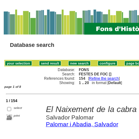
Database search
Database:
FONS
Search:
FESTES DE FOC []
References found:
154
[
Refine the search
]
Showing:
1 .. 20
in format [
Default
]
page 1 of 8
1 / 154
El Naixement de la cabra
select
print
Salvador Palomar
Palomar i Abadia, Salvador