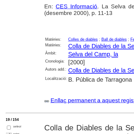
En:
CES Informació
. La Selva d
(desembre 2000), p. 11-13
Matèries:
Colles de diables
;
Ball de diables
;
Fe
Matèries:
Colla de Diables de la S
Àmbit:
Selva del Camp, la
Cronologia:
[2000]
Autors add.:
Colla de Diables de la S
Localització:
B. Pública de Tarragona
Enllaç permanent a aquest regis
19 / 154
Colla de Diables de la S
select
print