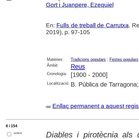
Gort i Juanpere, Ezequiel
En:
Fulls de treball de Carrutxa
. R
2019), p. 97-105
Matèries:
Tradicions populars
;
Festes populars
Àmbit:
Reus
Cronologia:
[1900 - 2000]
Localització:
B. Pública de Tarragona
Enllaç permanent a aquest regis
6 / 154
Diables i pirotècnia als
select