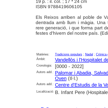
19 p. : il. col. ; 17 * 24 cm
ISBN 9788419606105
Els Reixos arriben al poble de 
dentrada amb llum i màgia. Una 
rere generació, i que forma part del
festes d'hivern del nostre país. (Edit
Matèries:
Tradicions populars
;
Nadal
;
Crònica 
Àmbit:
Vandellòs i l'Hospitalet de
Cronologia:
[0000 - 2022]
Autors add.:
Palomar i Abadia, Salva
Oven
(Il·l.)
Autors add.:
Centre d'Estudis de la Va
Localització:
B. Infant Pere (Hospitalet