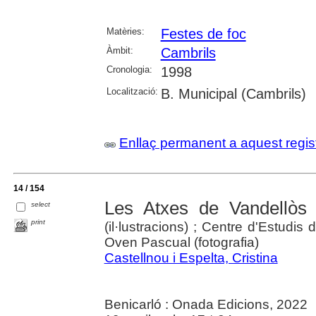
Matèries:
Festes de foc
Àmbit:
Cambrils
Cronologia:
1998
Localització:
B. Municipal (Cambrils)
Enllaç permanent a aquest regis
14 / 154
Les Atxes de Vandellòs
select
/
print
(il·lustracions) ; Centre d'Estudis 
Oven Pascual (fotografia)
Castellnou i Espelta, Cristina
Benicarló : Onada Edicions, 2022