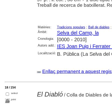
Treball de recerca de batxillerat. Re
Matèries:
Tradicions populars
;
Ball de diables
Àmbit:
Selva del Camp, la
Cronologia:
[0000 - 2010]
Autors add.:
IES Joan Puig i Ferrater
Localització:
B. Pública (La Selva de
Enllaç permanent a aquest regis
18 / 154
El Diabló
select
/ Colla de Diables de 
print