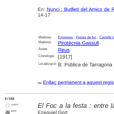
En:
Nunci : Butlletí del Amics de
14-17
Matèries:
Empreses
;
Festes de foc
;
Castells 
Matèries:
Pirotècnia Gassull
Àmbit:
Reus
Cronologia:
[1917]
Localització:
B. Pública de Tarragona
Enllaç permanent a aquest regis
5 / 154
El Foc a la festa : entre 
select
print
Ezequiel Gort