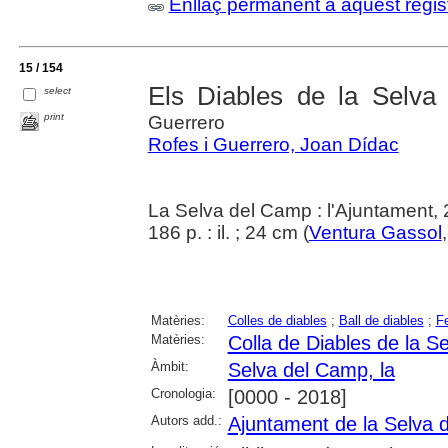
Enllaç permanent a aquest regis
15 / 154
Els Diables de la Selv
select
print
Guerrero
Rofes i Guerrero, Joan Dídac
La Selva del Camp : l'Ajuntament,
186 p. : il. ; 24 cm (
Ventura Gassol
Matèries:
Colles de diables
;
Ball de diables
;
Fe
Matèries:
Colla de Diables de la S
Àmbit:
Selva del Camp, la
Cronologia:
[0000 - 2018]
Autors add.:
Ajuntament de la Selva 