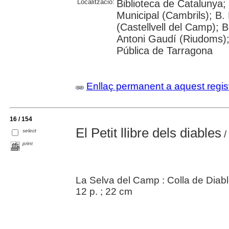
Localització:
Biblioteca de Catalunya;
Municipal (Cambrils); B.
(Castellvell del Camp); 
Antoni Gaudí (Riudoms);
Pública de Tarragona
Enllaç permanent a aquest regis
16 / 154
El Petit llibre dels diables
select
/
print
La Selva del Camp : Colla de Diab
12 p. ; 22 cm