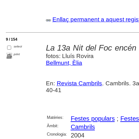
Enllaç permanent a aquest regis
9 / 154
La 13a Nit del Foc encén e
select
print
fotos: Lluís Rovira
Bellmunt, Èlia
En:
Revista Cambrils
. Cambrils. 3
40-41
Matèries:
Festes populars
;
Festes
Àmbit:
Cambrils
Cronologia:
2004