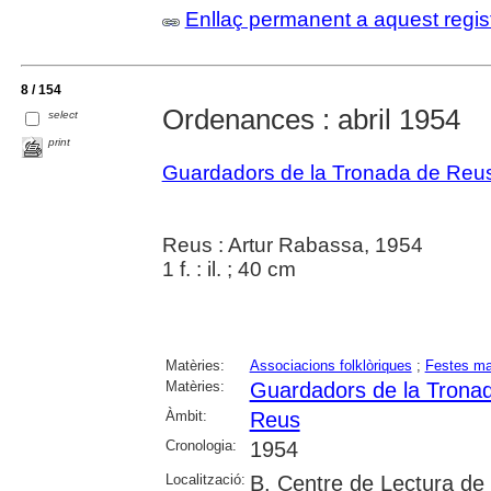
Enllaç permanent a aquest regis
8 / 154
Ordenances : abril 1954
select
print
Guardadors de la Tronada de Reu
Reus : Artur Rabassa, 1954
1 f. : il. ; 40 cm
Matèries:
Associacions folklòriques
;
Festes ma
Matèries:
Guardadors de la Trona
Àmbit:
Reus
Cronologia:
1954
Localització:
B. Centre de Lectura de