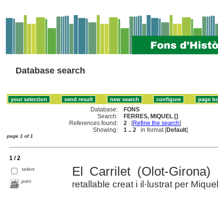
Database search
Database:
FONS
Search:
FERRES, MIQUEL []
References found:
2
[
Refine the search
]
Showing:
1 .. 2
in format [
Default
]
page 1 of 1
1 / 2
El Carrilet (Olot-Girona)
select
print
retallable creat i il·lustrat per Miqu