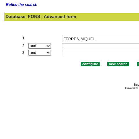
Refine the search
Database
FONS : Advanced form
Search:
1
2
3
Sea
Powered