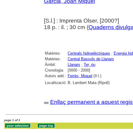
Garcia, Joan Miquel
[S.l.] : Imprenta Olser, [2000?]
18 p. : il. ; 30 cm (
Quaderns divulga
Matèries:
Centrals hidroelèctriques
;
Energia hid
Matèries:
Central Bassols de Llanars
Àmbit:
Llanars
;
Ter, riu
Cronologia:
[0000 - 2000]
Autors add.:
Ferrés, Miquel
(Il·l.)
Localització:
B. Lambert Mata (Ripoll)
Enllaç permanent a aquest regis
page 1 of 1