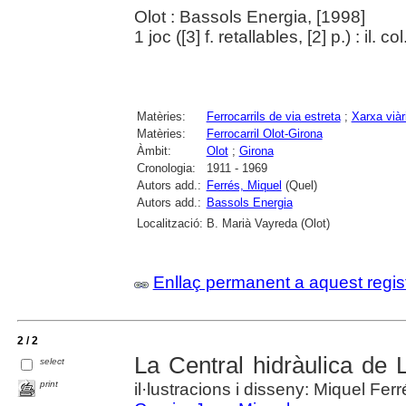
Olot : Bassols Energia, [1998]
1 joc ([3] f. retallables, [2] p.) : il. c
Matèries:
Ferrocarrils de via estreta
;
Xarxa viàr
Matèries:
Ferrocarril Olot-Girona
Àmbit:
Olot
;
Girona
Cronologia:
1911 - 1969
Autors add.:
Ferrés, Miquel
(Quel)
Autors add.:
Bassols Energia
Localització:
B. Marià Vayreda (Olot)
Enllaç permanent a aquest regis
2 / 2
La Central hidràulica de 
select
print
il·lustracions i disseny: Miquel Fer