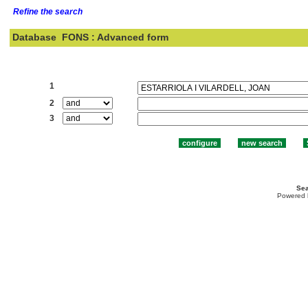
Refine the search
Database
FONS : Advanced form
Search:
1
2
3
Sea
Powered