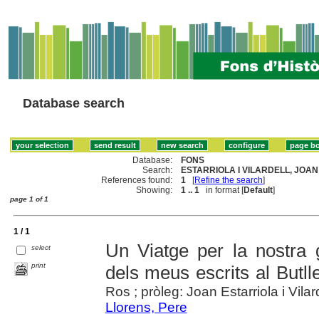
Database search
Database:
FONS
Search:
ESTARRIOLA I VILARDELL, JOAN 
References found:
1
[
Refine the search
]
Showing:
1 .. 1
in format [
Default
]
page 1 of 1
1 / 1
Un Viatge per la nostra g
select
print
dels meus escrits al Butll
Ros ; pròleg: Joan Estarriola i Vilar
Llorens, Pere