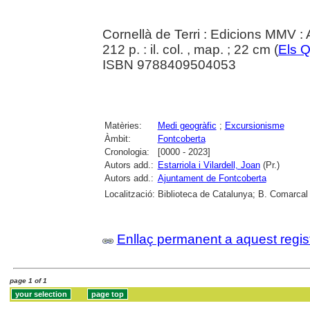
Cornellà de Terri : Edicions MMV :
212 p. : il. col. , map. ; 22 cm (
Els Q
ISBN 9788409504053
Matèries:
Medi geogràfic
;
Excursionisme
Àmbit:
Fontcoberta
Cronologia:
[0000 - 2023]
Autors add.:
Estarriola i Vilardell, Joan
(Pr.)
Autors add.:
Ajuntament de Fontcoberta
Localització:
Biblioteca de Catalunya; B. Comarcal 
Enllaç permanent a aquest regis
page 1 of 1