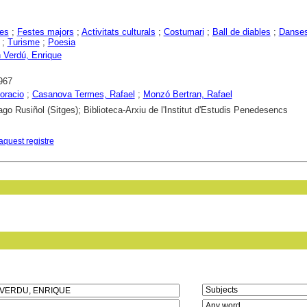
es
;
Festes majors
;
Activitats culturals
;
Costumari
;
Ball de diables
;
Danse
;
Turisme
;
Poesia
h Verdú, Enrique
967
oracio
;
Casanova Termes, Rafael
;
Monzó Bertran, Rafael
ago Rusiñol (Sitges); Biblioteca-Arxiu de l'Institut d'Estudis Penedesencs
aquest registre
in field: