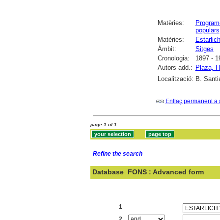
Matèries:
Program
populars
Matèries:
Estarlic
Àmbit:
Sitges
Cronologia:
1897 - 1
Autors add.:
Plaza, H
Localització:
B. Santi
Enllaç permanent a 
page 1 of 1
Refine the search
Database
FONS : Advanced form
Search:
1
2