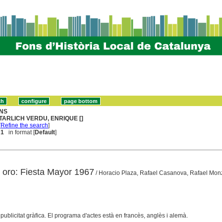
NS
TARLICH VERDU, ENRIQUE []
[
Refine the search
]
 1
in format [
Default
]
e oro: Fiesta Mayor 1967
/ Horacio Plaza, Rafael Casanova, Rafael Monzo,
 publicitat gràfica. El programa d'actes està en francès, anglès i alemà.