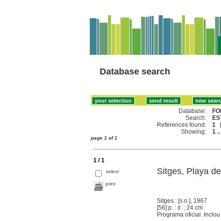
Database search
Database:
FO
Search:
ES
References found:
1
Showing:
1 ..
page 1 of 1
1 / 1
Sitges, Playa d
select
print
Sitges : [s.n.], 1967
[56] p. : il. ; 24 cm
Programa oficial. Inclou