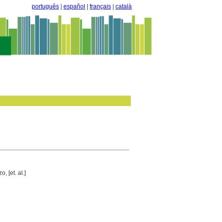
português
|
español
|
français
|
català
 [et. al.]