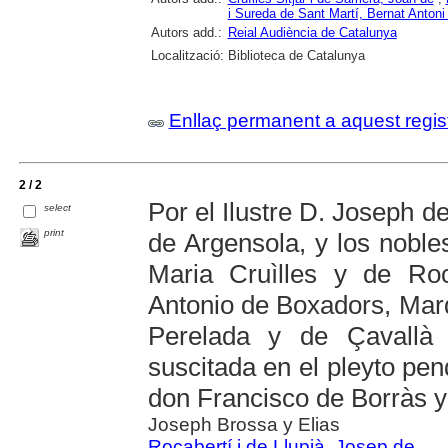
i Sureda de Sant Martí, Bernat Antoni
Autors add.:
Reial Audiència de Catalunya
Localització:
Biblioteca de Catalunya
Enllaç permanent a aquest regis
2 / 2
Por el Ilustre D. Joseph d
select
print
de Argensola, y los nobl
Maria Cruìlles y de Roc
Antonio de Boxadors, Mar
Perelada y de Çavallà
suscitada en el pleyto pen
don Francisco de Borràs y 
Joseph Brossa y Elias
Rocabertí i de Llupià, Josep de