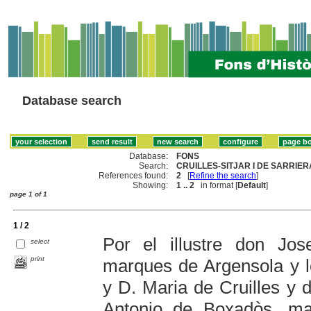
Database search
Database:
FONS
Search:
CRUILLES-SITJAR I DE SARRIERA
References found:
2
[
Refine the search
]
Showing:
1 .. 2
in format [
Default
]
page 1 of 1
1 / 2
Por el illustre don Jo
select
print
marques de Argensola y l
y D. Maria de Cruilles y 
Antonio de Boxadòs, ma