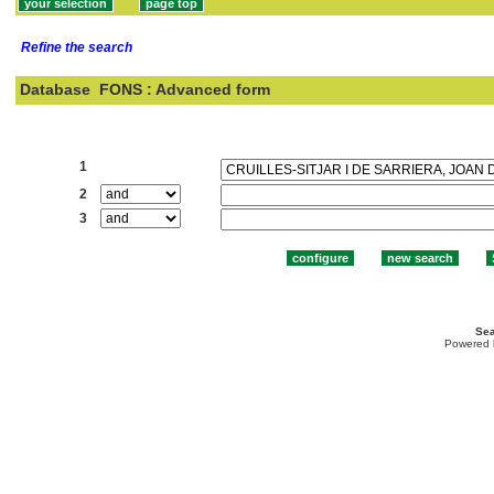
Refine the search
Database
FONS : Advanced form
Search:
1
2
3
Sea
Powered