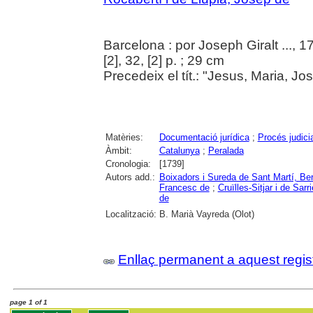
Barcelona : por Joseph Giralt ..., 1
[2], 32, [2] p. ; 29 cm
Precedeix el tít.: "Jesus, Maria, Jo
Matèries:
Documentació jurídica
;
Procés judicia
Àmbit:
Catalunya
;
Peralada
Cronologia:
[1739]
Autors add.:
Boixadors i Sureda de Sant Martí, Ber
Francesc de
;
Cruïlles-Sitjar i de Sarr
de
Localització:
B. Marià Vayreda (Olot)
Enllaç permanent a aquest regis
page 1 of 1