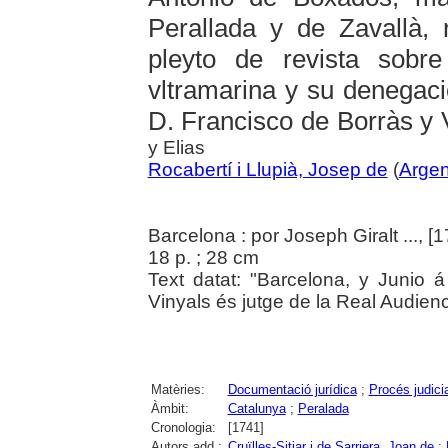
Perallada y de Zavallà,
pleyto de revista sobre
vltramarina y su denegaci
D. Francisco de Borràs y V
y Elias
Rocabertí i Llupià, Josep de
(
Argen
Barcelona : por Joseph Giralt ..., [1
18 p. ; 28 cm
Text datat: "Barcelona, y Junio
Vinyals és jutge de la Real Audienc
Matèries:
Documentació jurídica
;
Procés judicia
Àmbit:
Catalunya
;
Peralada
Cronologia:
[1741]
Autors add.:
Cruïlles-Sitjar i de Sarriera, Joan de
;