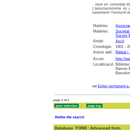
.. viure en comunitat 
L'associacionisme és 
naixement i l'evolució d
Matèries:
Associa
Matèries:
Societat
Socors M
Àmbit:
Ascó
Cronologia:
1901 - 2
Autors add.:
Raduà i 
Accés:
http://w
Localització:
Bibliotec
Ramon Mu
Barcelo
Enllaç permanent a 
page 1 of 1
Refine the search
Database
FONS : Advanced form