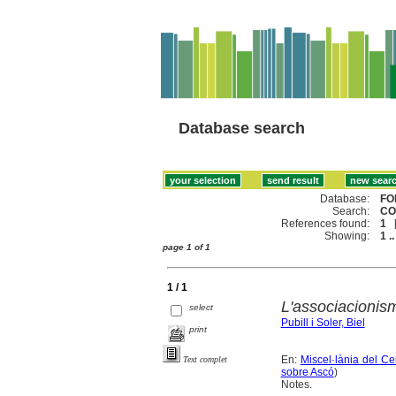
Database search
Database:
FO
Search:
CO
References found:
1
Showing:
1 ..
page 1 of 1
1 / 1
L'associacionism
select
Pubill i Soler, Biel
print
En:
Miscel·lània del Ce
Text complet
sobre Ascó
)
Notes.