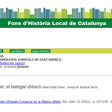
NS
OPERATIVA AGRICOLA DE SANT ISIDRE []
[
Refine the search
]
 1
in format [
Default
]
e, el bategar d'Ascó
/ Biel Pubill Soler ; Josep M. Raduà Serra
ntre d'Estudis Comarcal de la Ribera d'Ebre
. Flix, núm. 22 (2011) , p. 147-158 : il