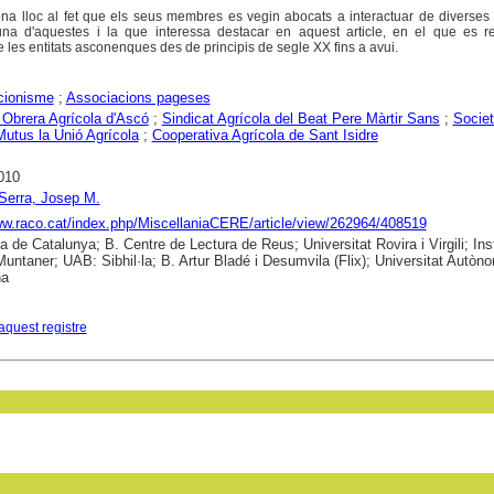
dóna lloc al fet que els seus membres es vegin abocats a interactuar de diverse
una d'aquestes i la que interessa destacar en aquest article, en el que es r
e les entitats asconenques des de principis de segle XX fins a avui.
cionisme
;
Associacions pageses
 Obrera Agrícola d'Ascó
;
Sindicat Agrícola del Beat Pere Màrtir Sans
;
Societ
utus la Unió Agrícola
;
Cooperativa Agrícola de Sant Isidre
010
Serra, Josep M.
ww.raco.cat/index.php/MiscellaniaCERE/article/view/262964/408519
a de Catalunya; B. Centre de Lectura de Reus; Universitat Rovira i Virgili; Inst
ntaner; UAB: Sibhil·la; B. Artur Bladé i Desumvila (Flix); Universitat Autòn
na
aquest registre