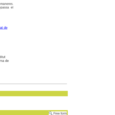
s maneres.
epassa el
at de
itut
oma de
Free form