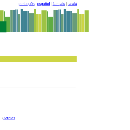
português
|
español
|
français
|
català
. (
Articles